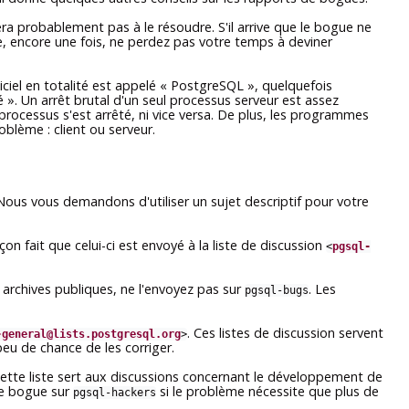
a probablement pas à le résoudre. S'il arrive que le bogue ne
e, encore une fois, ne perdez pas votre temps à deviner
ciel en totalité est appelé
«
PostgreSQL
»
, quelquefois
é
»
. Un arrêt brutal d'un seul processus serveur est assez
processus s'est arrêté, ni vice versa. De plus, les programmes
lème : client ou serveur.
 Nous vous demandons d'utiliser un sujet descriptif pour votre
on fait que celui-ci est envoyé à la liste de discussion
<
pgsql-
s archives publiques, ne l'envoyez pas sur
. Les
pgsql-bugs
. Ces listes de discussion servent
-general@lists.postgresql.org
>
eu de chance de les corriger.
Cette liste sert aux discussions concernant le développement de
de bogue sur
si le problème nécessite que plus de
pgsql-hackers