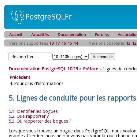
Accueil
Actualités
Documentation
Forums
Associatio
Versions supportées
18
17
16
15
14
Versions obsolètes
13
12
Documentation PostgreSQL 10.23
»
Préface
»
Lignes de condu
Précédent
4. Pour plus d'informations
5. Lignes de conduite pour les rapport
5.1. Identifier les bogues
5.2. Que rapporter ?
5.3. Où rapporter des bogues ?
Lorsque vous trouvez un bogue dans
PostgreSQL
, nous voulon
grande attention, nous ne pouvons pas garantir que chaque pa