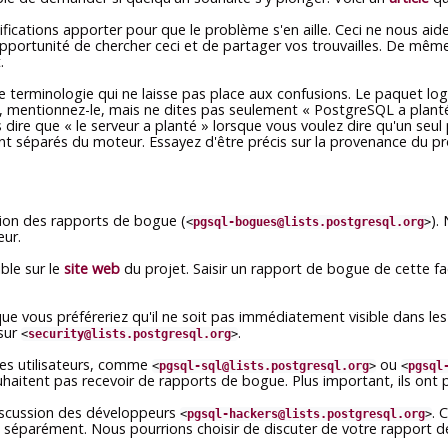
ations apporter pour que le problème s'en aille. Ceci ne nous aider
pportunité de chercher ceci et de partager vos trouvailles. De mêm
.
 terminologie qui ne laisse pas place aux confusions. Le paquet logi
r, mentionnez-le, mais ne dites pas seulement
«
PostgreSQL a plant
s dire que
«
le serveur a planté
»
lorsque vous voulez dire qu'un seul 
séparés du moteur. Essayez d'être précis sur la provenance du prob
sion des rapports de bogue (
).
<
pgsql-bogues@lists.postgresql.org
>
eur.
ble sur le
site web
du projet. Saisir un rapport de bogue de cette faç
que vous préféreriez qu'il ne soit pas immédiatement visible dans le
 sur
.
<
security@lists.postgresql.org
>
des utilisateurs, comme
ou
<
pgsql-sql@lists.postgresql.org
>
<
pgsql
haitent pas recevoir de rapports de bogue. Plus important, ils ont p
discussion des développeurs
. 
<
pgsql-hackers@lists.postgresql.org
>
e séparément. Nous pourrions choisir de discuter de votre rapport 