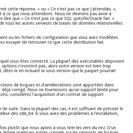
né cette réponse.
»
ou
«
Ce n'est pas ce que j'attendais.
»
,
t à ce que nous attendions. Nous ne devrions pas avoir à
e dire que
«
Ce n'est pas ce que SQL spécifie/Oracle fait.
»
 tous les autres serveurs de bases de données relationnelles.
ent ou les fichiers de configuration que vous avez modifiées.
ez essayer de retrouver ce que cette distribution fait.
lequel vous êtes connecté. La plupart des exécutables disposent
 options n'existent pas, alors votre version est bien trop
dites-le en incluant la sous-version que le paquet pourrait
rections de bogues et d'améliorations sont apportées dans
 déjà corrigé. Nous ne fournissons qu'un support limité pour
ons, considérez l'acquisition d'un contrat de support
e suite. Dans la plupart des cas, il est suffisant de préciser le
lise des x86_64. Si vous avez des problèmes à l'installation,
fois plutôt que nous ayons à vous tirer les vers du nez. D'un
i donne quelques autres conseils sur les rapports de bogues.