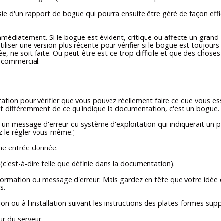
e d'un rapport de bogue qui pourra ensuite être géré de façon efficac
diatement. Si le bogue est évident, critique ou affecte un grand n
iliser une version plus récente pour vérifier si le bogue est toujou
ée, ne soit faite. Ou peut-être est-ce trop difficile et que des chos
 commercial.
tion pour vérifier que vous pouvez réellement faire ce que vous essaye
 différemment de ce qu'indique la documentation, c'est un bogue. Ceci
 un message d'erreur du système d'exploitation qui indiquerait un
ez le régler vous-même.)
ne entrée donnée.
c'est-à-dire telle que définie dans la documentation).
rmation ou message d'erreur. Mais gardez en tête que votre idée d'
s.
on ou à l'installation suivant les instructions des plates-formes sup
r du serveur.