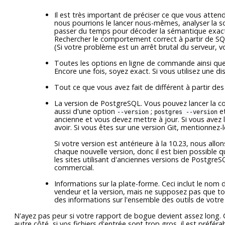
Il est très important de préciser ce que vous atten
nous pourrions le lancer nous-mêmes, analyser la s
passer du temps pour décoder la sémantique exac
Rechercher le comportement correct à partir de
SQ
(Si votre problème est un arrêt brutal du serveur
Toutes les options en ligne de commande ainsi que 
Encore une fois, soyez exact. Si vous utilisez une d
Tout ce que vous avez fait de différent à partir des i
La version de
PostgreSQL
. Vous pouvez lancer la
aussi d'une option
;
e
--version
postgres --version
ancienne et vous devez mettre à jour. Si vous avez 
avoir. Si vous êtes sur une version Git, mentionnez
Si votre version est antérieure à la 10.23, nous a
chaque nouvelle version, donc il est bien possible
les sites utilisant d'anciennes versions de
PostgreS
commercial.
Informations sur la plate-forme. Ceci inclut le nom d
vendeur et la version, mais ne supposez pas que t
des informations sur l'ensemble des outils de votr
N'ayez pas peur si votre rapport de bogue devient assez long. C'e
autre côté, si vos fichiers d'entrée sont trop gros, il est préfé