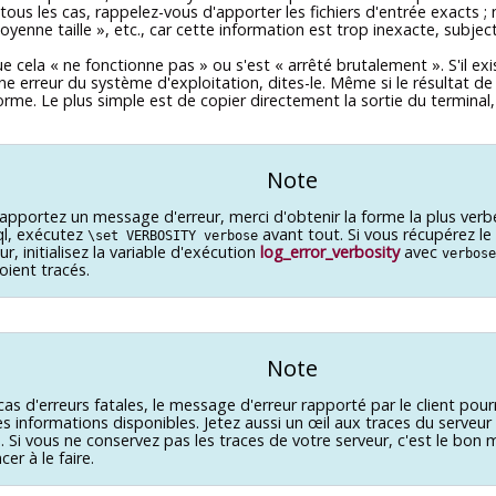
us les cas, rappelez-vous d'apporter les fichiers d'entrée exacts ;
yenne taille
»
, etc., car cette information est trop inexacte, subject
ue cela
«
ne fonctionne pas
»
ou s'est
«
arrêté brutalement
»
. S'il 
 erreur du système d'exploitation, dites-le. Même si le résultat de
forme. Le plus simple est de copier directement la sortie du terminal, 
Note
rapportez un message d'erreur, merci d'obtenir la forme la plus ve
l
, exécutez
avant tout. Si vous récupérez l
\set VERBOSITY verbose
r, initialisez la variable d'exécution
log_error_verbosity
avec
verbose
soient tracés.
Note
cas d'erreurs fatales, le message d'erreur rapporté par le client pour
es informations disponibles. Jetez aussi un œil aux traces du serveur
 Si vous ne conservez pas les traces de votre serveur, c'est le bo
r à le faire.