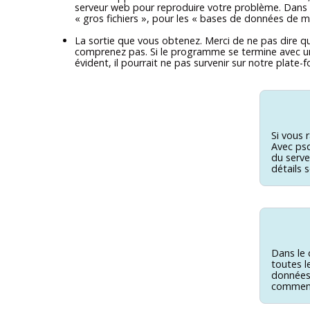
serveur web pour reproduire votre problème. Dans to
«
gros fichiers
»
, pour les
«
bases de données de mo
La sortie que vous obtenez. Merci de ne pas dire q
comprenez pas. Si le programme se termine avec une
évident, il pourrait ne pas survenir sur notre plate-
Si vous 
Avec
psq
du serveu
détails 
Dans le 
toutes l
données.
commence