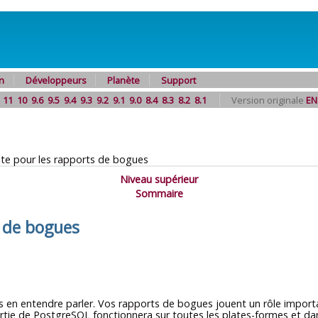
n
Développeurs
Planète
Support
11
10
9.6
9.5
9.4
9.3
9.2
9.1
9.0
8.4
8.3
8.2
8.1
Version originale
EN
ite pour les rapports de bogues
Niveau supérieur
Sommaire
s de bogues
s en entendre parler. Vos rapports de bogues jouent un rôle impor
rtie de
PostgreSQL
fonctionnera sur toutes les plates-formes et dan