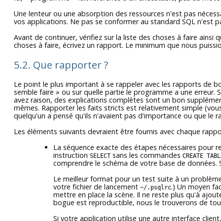
Une lenteur ou une absorption des ressources n'est pas nécess
vos applications. Ne pas se conformer au standard
SQL
n'est p
Avant de continuer, vérifiez sur la liste des choses à faire ainsi
choses à faire, écrivez un rapport. Le minimum que nous puissions
5.2. Que rapporter ?
Le point le plus important à se rappeler avec les rapports de b
semble faire
»
ou sur quelle partie le programme a une erreur. 
avez raison, des explications complètes sont un bon supplément
mêmes. Rapporter les faits stricts est relativement simple (vou
quelqu'un a pensé qu'ils n'avaient pas d'importance ou que le r
Les éléments suivants devraient être fournis avec chaque rappo
La séquence exacte des étapes nécessaires pour r
instruction
sans les commandes
SELECT
CREATE TABL
comprendre le schéma de votre base de données. S
Le meilleur format pour un test suite à un problème r
votre fichier de lancement
.) Un moyen faci
~/.psqlrc
mettre en place la scène. Il ne reste plus qu'à ajou
bogue est reproductible, nous le trouverons de tou
Si votre application utilise une autre interface client