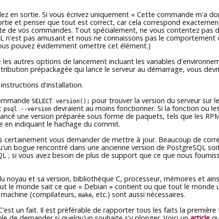
dez en sortie. Si vous écrivez uniquement
«
Cette commande m'a don
ortie et penser que tout est correct, car cela correspond exactemen
te de vos commandes. Tout spécialement, ne vous contentez pas d
L
n'est pas amusant et nous ne connaissons pas le comportement de
, vous pouvez évidemment omettre cet élément.)
les autres options de lancement incluant les variables d'environnem
istribution prépackagée qui lance le serveur au démarrage, vous devri
nstructions d'installation.
 commande
pour trouver la version du serveur sur 
SELECT version();
t
devraient au moins fonctionner. Si la fonction ou les
psql --version
lancé une version préparée sous forme de paquets, tels que les RPM, 
-le en indiquant le hachage du commit.
llons certainement vous demander de mettre à jour. Beaucoup de cor
 qu'un bogue rencontré dans une ancienne version de
PostgreSQL
soit
QL
; si vous avez besoin de plus de support que ce que nous fourniss
u noyau et sa version, bibliothèque C, processeur, mémoires et ainsi d
out le monde sait ce que
«
Debian
»
contient ou que tout le monde uti
e machine (compilateurs,
, etc.) sont aussi nécessaires.
make
st un fait. Il est préférable de rapporter tous les faits la première 
rable de demander si quelqu'un souhaite s'y plonger. Voici un
article
qu