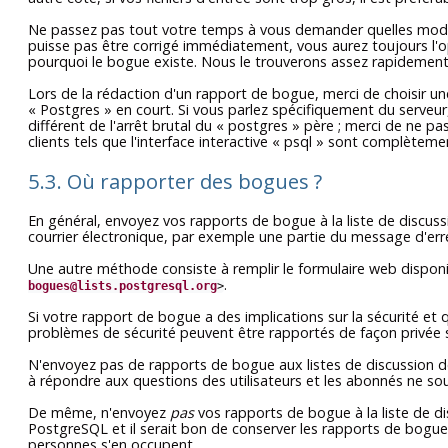
Ne passez pas tout votre temps à vous demander quelles modific
puisse pas être corrigé immédiatement, vous aurez toujours l'o
pourquoi le bogue existe. Nous le trouverons assez rapidement
Lors de la rédaction d'un rapport de bogue, merci de choisir une
«
Postgres
»
en court. Si vous parlez spécifiquement du serveu
différent de l'arrêt brutal du
«
postgres
»
père ; merci de ne pa
clients tels que l'interface interactive
«
psql
»
sont complètement 
5.3. Où rapporter des bogues ?
En général, envoyez vos rapports de bogue à la liste de discus
courrier électronique, par exemple une partie du message d'err
Une autre méthode consiste à remplir le formulaire web disponi
.
bogues@lists.postgresql.org
>
Si votre rapport de bogue a des implications sur la sécurité et 
problèmes de sécurité peuvent être rapportés de façon privée
N'envoyez pas de rapports de bogue aux listes de discussion 
à répondre aux questions des utilisateurs et les abonnés ne sou
De même, n'envoyez
pas
vos rapports de bogue à la liste de 
PostgreSQL
et il serait bon de conserver les rapports de bogu
personnes s'en occupent.