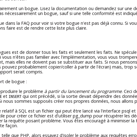
airement un bogue. Lisez la documentation ou demandez sur une des 
as nécessairement un bogue, sauf si une telle conformité est indiqu
 que dans la FAQ pour voir si votre bogue n'est pas déjà connu. Si vou
 faire est de rendre cette liste plus claire.
ogues est de donner tous les faits et seulement les faits. Ne spécule
Si vous n'êtes pas familier avec l'implémentation, vous vous tromp
, mais elles ne doivent pas se substituer aux faits. Si nous pensons
s pouvez probablement copier/coller à partir de l'écran) mais, trop 
apport serait compris.
rt de bogue :
eproduire le problème
à partir du lancement du programme
. Ceci d
et
qui ont précédé, si la sortie devait dépendre des donné
E
INSERT
i nous sommes supposés créer nos propres données, nous allons p
elatif à SQL est un fichier qui peut être lancé via l'interface
psql
et 
le pour créer ce fichier est d'utiliser
pg_dump
pour récupérer les dé
ter la requête posant problème. Vous êtes encouragé à minimiser la ta
te façon.
, telle que
PHP
, alors essayez d'isoler le problème aux requêtes er