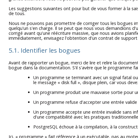
Les suggestions suivantes ont pour but de vous former à la saisi
de tous.
Nous ne pouvons pas promettre de corriger tous les bogues immé
quelqu'un s'en charge. Il se peut que nous vous demandions d'ut
corrigé avant qu'une réécriture massive, que nous avions planifi
immédiatement, envisagez l'obtention d'un contrat de support
5.1. Identifier les bogues
Avant de rapporter un bogue, merci de lire et relire la documenta
bogue dans la documentation. S'il s'avère que le programme fait
Un programme se terminant avec un signal fatal ou
le message
«
disk full
»
, disque plein, car vous dev
Un programme produit une mauvaise sortie pour u
Un programme refuse d'accepter une entrée valide (
Un programme accepte une entrée invalide sans info
d'une compatibilité avec les pratiques traditionnelle
PostgreSQL
échoue à la compilation, à la constructi
Ici,
«
programme
»
fait référence à un exécutable, pas au moteu