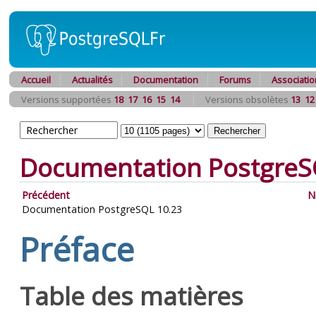
Accueil
Actualités
Documentation
Forums
Associatio
Versions supportées
18
17
16
15
14
Versions obsolètes
13
12
Documentation PostgreS
Précédent
N
Documentation PostgreSQL 10.23
Préface
Table des matières