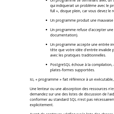
Un programme se terminant avec un si
qui indiquerait un problème avec le 
full
»
, disque plein, car vous devez le
Un programme produit une mauvaise s
Un programme refuse d'accepter une ent
documentation).
Un programme accepte une entrée inva
tête que votre idée d'entrée invalide 
avec les pratiques traditionnelles.
PostgreSQL
échoue à la compilation, à 
plates-formes supportées.
Ici,
«
programme
»
fait référence à un exécutable
Une lenteur ou une absorption des ressources n'
demandez sur une des listes de discussion de l'ai
conformer au standard
SQL
n'est pas nécessairem
explicitement.