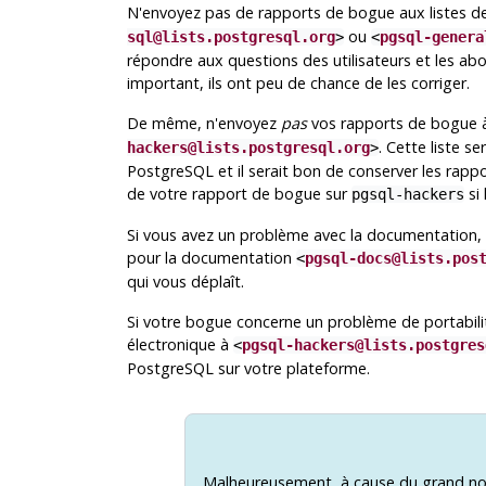
N'envoyez pas de rapports de bogue aux listes de
ou
sql@lists.postgresql.org
>
<
pgsql-genera
répondre aux questions des utilisateurs et les ab
important, ils ont peu de chance de les corriger.
De même, n'envoyez
pas
vos rapports de bogue à
. Cette liste 
hackers@lists.postgresql.org
>
PostgreSQL
et il serait bon de conserver les rap
de votre rapport de bogue sur
si
pgsql-hackers
Si vous avez un problème avec la documentation, le
pour la documentation
<
pgsql-docs@lists.pos
qui vous déplaît.
Si votre bogue concerne un problème de portabili
électronique à
<
pgsql-hackers@lists.postgres
PostgreSQL
sur votre plateforme.
Malheureusement, à cause du grand no