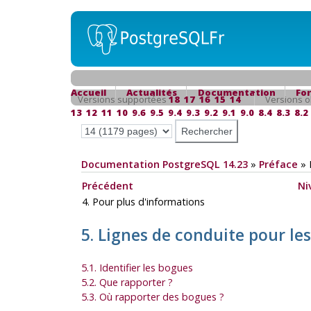
Accueil
Actualités
Documentation
Fo
Versions supportées
18
17
16
15
14
Versions o
13
12
11
10
9.6
9.5
9.4
9.3
9.2
9.1
9.0
8.4
8.3
8.2
Documentation PostgreSQL 14.23
»
Préface
»
Précédent
Ni
4. Pour plus d'informations
5. Lignes de conduite pour le
5.1. Identifier les bogues
5.2. Que rapporter ?
5.3. Où rapporter des bogues ?