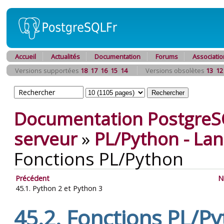
Accueil
Actualités
Documentation
Forums
Associatio
Versions supportées
18
17
16
15
14
Versions obsolètes
13
12
Documentation PostgreS
serveur
»
PL/Python - La
Fonctions PL/Python
Précédent
N
45.1. Python 2 et Python 3
45.2. Fonctions PL/P