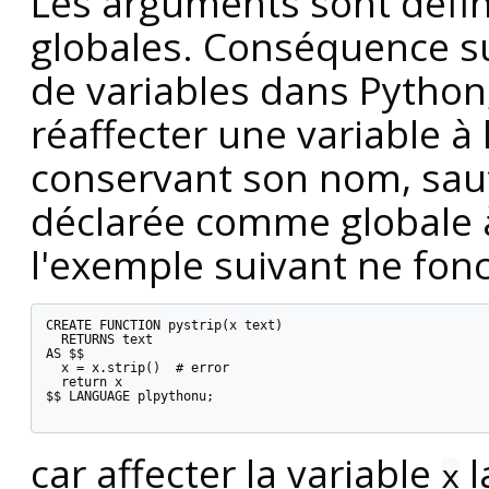
Les arguments sont défi
globales. Conséquence sub
de variables dans Python,
réaffecter une variable à 
conservant son nom, sauf
déclarée comme globale à 
l'exemple suivant ne fonc
CREATE FUNCTION pystrip(x text)

  RETURNS text

AS $$

  x = x.strip()  # error

  return x

$$ LANGUAGE plpythonu;

car affecter la variable
l
x