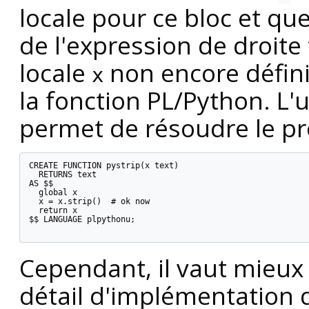
locale pour ce bloc et qu
de l'expression de droite 
locale
non encore défini
x
la fonction PL/Python. L'u
permet de résoudre le pr
CREATE FUNCTION pystrip(x text)

  RETURNS text

AS $$

  global x

  x = x.strip()  # ok now

  return x

$$ LANGUAGE plpythonu;

Cependant, il vaut mieux
détail d'implémentation d