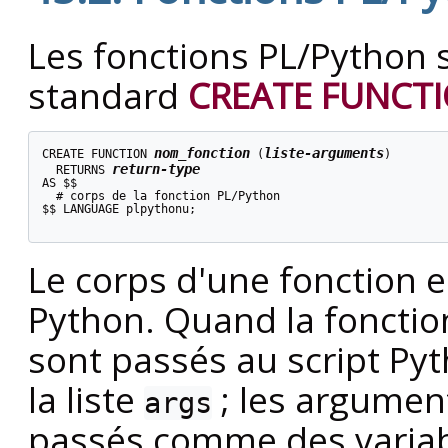
Les fonctions PL/Python s
standard
CREATE FUNCT
nom_fonction
liste-arguments
CREATE FUNCTION 
 (
)

return-type
  RETURNS 
AS $$

  # corps de la fonction PL/Python

$$ LANGUAGE plpythonu;

Le corps d'une fonction e
Python. Quand la fonctio
sont passés au script P
la liste
; les argumen
args
passés comme des variable