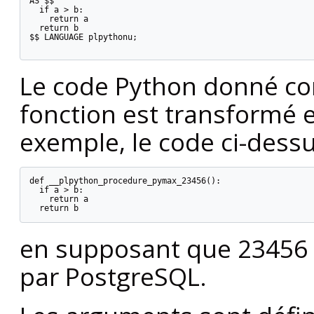
AS $$

  if a > b:

    return a

  return b

$$ LANGUAGE plpythonu;

Le code Python donné co
fonction est transformé 
exemple, le code ci-dessu
def __plpython_procedure_pymax_23456():

  if a > b:

    return a

  return b
en supposant que 23456 es
par
PostgreSQL
.