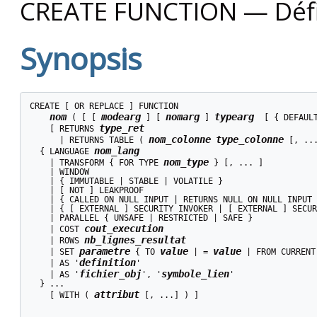
CREATE FUNCTION — Défin
Synopsis
CREATE [ OR REPLACE ] FUNCTION

nom
modearg
nomarg
typearg
 ( [ [ 
 ] [ 
 ] 
  [ { DEFAUL
type_ret
    [ RETURNS 
nom_colonne
type_colonne
      | RETURNS TABLE ( 
 [, ...
nom_lang
  { LANGUAGE 
nom_type
    | TRANSFORM { FOR TYPE 
 } [, ... ]

    | WINDOW

    | { IMMUTABLE | STABLE | VOLATILE }

    | [ NOT ] LEAKPROOF

    | { CALLED ON NULL INPUT | RETURNS NULL ON NULL INPUT 
    | { [ EXTERNAL ] SECURITY INVOKER | [ EXTERNAL ] SECUR
    | PARALLEL { UNSAFE | RESTRICTED | SAFE }

cout_execution
    | COST 
nb_lignes_resultat
    | ROWS 
parametre
value
value
    | SET 
 { TO 
 | = 
 | FROM CURRENT 
definition
    | AS '
'

fichier_obj
symbole_lien
    | AS '
', '
'

  } ...

attribut
    [ WITH ( 
 [, ...] ) ]
