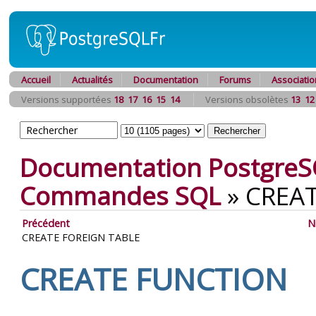
Accueil
Actualités
Documentation
Forums
Associatio
Versions supportées
18
17
16
15
14
Versions obsolètes
13
12
Documentation PostgreS
Commandes SQL
»
CREA
Précédent
N
CREATE FOREIGN TABLE
CREATE FUNCTION