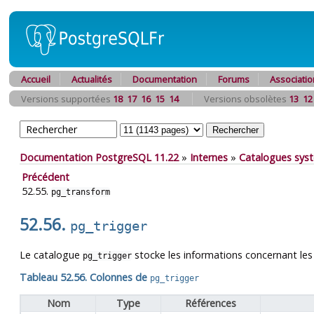
Accueil
Actualités
Documentation
Forums
Associatio
Versions supportées
18
17
16
15
14
Versions obsolètes
13
12
Documentation PostgreSQL 11.22
»
Internes
»
Catalogues sys
Précédent
52.55.
pg_transform
52.56.
pg_trigger
Le catalogue
stocke les informations concernant le
pg_trigger
Tableau 52.56. Colonnes de
pg_trigger
Nom
Type
Références