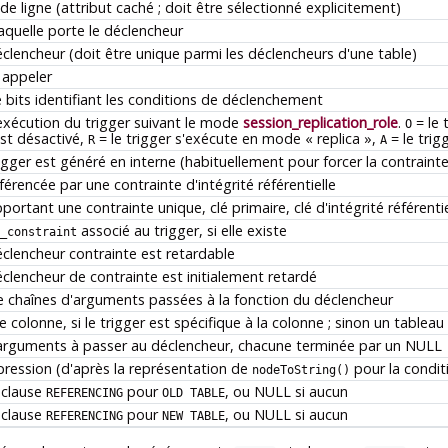
 de ligne (attribut caché ; doit être sélectionné explicitement)
aquelle porte le déclencheur
lencheur (doit être unique parmi les déclencheurs d'une table)
 appeler
bits identifiant les conditions de déclenchement
'exécution du trigger suivant le mode
session_replication_role
.
= le 
O
est désactivé,
= le trigger s'exécute en mode
«
replica
»
,
= le trig
R
A
trigger est généré en interne (habituellement pour forcer la contraint
férencée par une contrainte d'intégrité référentielle
portant une contrainte unique, clé primaire, clé d'intégrité référentie
associé au trigger, si elle existe
_constraint
déclencheur contrainte est retardable
déclencheur de contrainte est initialement retardé
chaînes d'arguments passées à la fonction du déclencheur
colonne, si le trigger est spécifique à la colonne ; sinon un tableau
arguments à passer au déclencheur, chacune terminée par un NULL
pression (d'après la représentation de
pour la condi
nodeToString()
 clause
pour
, ou NULL si aucun
REFERENCING
OLD TABLE
 clause
pour
, ou NULL si aucun
REFERENCING
NEW TABLE