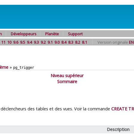
n
Développeurs
Planète
Support
11
10
9.6
9.5
9.4
9.3
9.2
9.1
9.0
8.4
8.3
8.2
8.1
Version originale
EN
tème
»
pg_trigger
Niveau supérieur
Sommaire
s déclencheurs des tables et des vues. Voir la commande
CREATE TR
Description