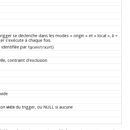
trigger se déclenche dans les modes
«
origin
»
et
«
local
»
,
=
D
ger s'exécute à chaque fois.
e identifiée par
)
tgconstraint
lle, contraint d'exclusion
 vide
tion
du trigger, ou NULL si aucune
WHEN