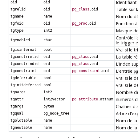
Identifiant
oid
oid
Table sur l
tgrelid
oid
pg_class
.oid
Nom du déc
tgname
name
Fonction à
tgfoid
oid
pg_proc
.oid
Masque de 
tgtype
int2
Contrôle l
tgenabled
char
le trigger 
Vrai si le 
tgisinternal
bool
La table ré
tgconstrrelid
oid
pg_class
.oid
L'index sup
tgconstrindid
oid
pg_class
.oid
L'entrée
tgconstraint
oid
pg_constraint
.oid
pg
Vrai si le 
tgdeferrable
bool
Vrai si le 
tginitdeferred
bool
Nombre de 
tgnargs
int2
numéros de 
tgattr
int2vector
pg_attribute
.attnum
Chaînes d'
tgargs
bytea
Arbre d'ex
tgqual
pg_node_tree
Nom de la
tgoldtable
name
Nom de la
tgnewtable
name