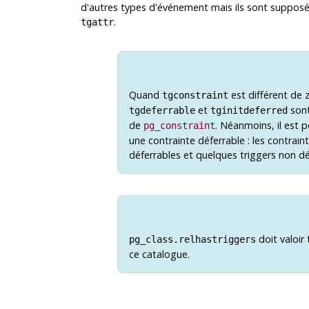
d'autres types d'événement mais ils sont supposés
.
tgattr
Quand
est différent de 
tgconstraint
et
sont
tgdeferrable
tginitdeferred
de
. Néanmoins, il est p
pg_constraint
une contrainte déferrable : les contrai
déferrables et quelques triggers non dé
doit valoir
pg_class.relhastriggers
ce catalogue.