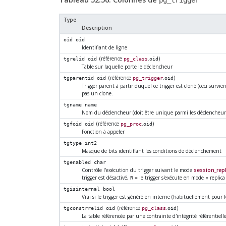
pg_trigger
Type
Description
oid
oid
Identifiant de ligne
(référence
.
)
tgrelid
oid
pg_class
oid
Table sur laquelle porte le déclencheur
(référence
.
)
tgparentid
oid
pg_trigger
oid
Trigger parent à partir duquel ce trigger est cloné (ceci survie
pas un clone.
tgname
name
Nom du déclencheur (doit être unique parmi les déclencheurs
(référence
.
)
tgfoid
oid
pg_proc
oid
Fonction à appeler
tgtype
int2
Masque de bits identifiant les conditions de déclenchement
tgenabled
char
Contrôle l'exécution du trigger suivant le mode
session_repl
trigger est désactivé,
= le trigger s'exécute en mode
«
replica
R
tgisinternal
bool
Vrai si le trigger est généré en interne (habituellement pour f
(référence
.
)
tgconstrrelid
oid
pg_class
oid
La table référencée par une contrainte d'intégrité référentielle