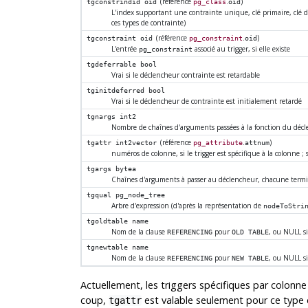
(référence
.
)
tgconstrindid
oid
pg_class
oid
L'index supportant une contrainte unique, clé primaire, clé d'i
ces types de contrainte)
(référence
.
)
tgconstraint
oid
pg_constraint
oid
L'entrée
associé au trigger, si elle existe
pg_constraint
tgdeferrable
bool
Vrai si le déclencheur contrainte est retardable
tginitdeferred
bool
Vrai si le déclencheur de contrainte est initialement retardé
tgnargs
int2
Nombre de chaînes d'arguments passées à la fonction du déc
(référence
.
)
tgattr
int2vector
pg_attribute
attnum
numéros de colonne, si le trigger est spécifique à la colonne ;
tgargs
bytea
Chaînes d'arguments à passer au déclencheur, chacune ter
tgqual
pg_node_tree
Arbre d'expression (d'après la représentation de
nodeToStri
tgoldtable
name
Nom de la clause
pour
, ou NULL s
REFERENCING
OLD TABLE
tgnewtable
name
Nom de la clause
pour
, ou NULL s
REFERENCING
NEW TABLE
Actuellement, les triggers spécifiques par colon
coup,
est valable seulement pour ce type
tgattr