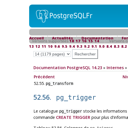
Accueil
Actualités
Documentation
Fo
Versions supportées
18
17
16
15
14
Versions o
13
12
11
10
9.6
9.5
9.4
9.3
9.2
9.1
9.0
8.4
8.3
8.2
Documentation PostgreSQL 14.23
»
Internes
Précédent
Ni
52.55.
pg_transform
52.56.
pg_trigger
Le catalogue
stocke les informations 
pg_trigger
commande
CREATE TRIGGER
pour plus d'informa
Tableau 52.56. Colonnes de