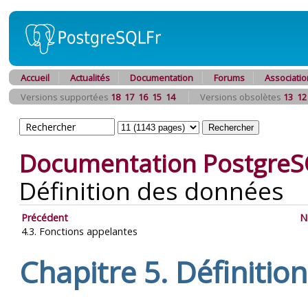
Accueil
Actualités
Documentation
Forums
Associatio
Versions supportées
18
17
16
15
14
Versions obsolètes
13
12
Documentation PostgreS
Définition des données
Précédent
N
4.3. Fonctions appelantes
Chapitre 5. Définitio