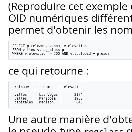
(Reproduire cet exemple
OID numériques différent
permet d'obtenir les noms
SELECT p.relname, v.nom, v.elevation

FROM villes v, pg_class p

WHERE v.elevation > 500 AND v.tableoid = p.oid;
ce qui retourne :
 relname   |   nom     | elevation

-----------+-----------+-----------

 villes    | Las Vegas |      2174

 villes    | Mariposa  |      1953

 capitales | Madison   |       845
Une autre manière d'obten
le pseudo-type
q
regclass