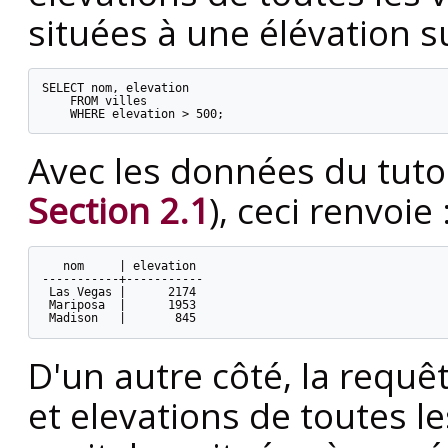
situées à une élévation s
SELECT nom, elevation

    FROM villes

    WHERE elevation > 500;
Avec les données du tuto
Section 2.1
), ceci renvoie 
   nom     | elevation

-----------+-----------

 Las Vegas |      2174

 Mariposa  |      1953

 Madison   |       845
D'un autre côté, la requê
et elevations de toutes le