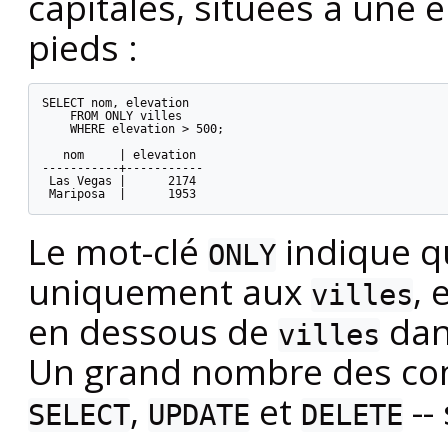
capitales, situées à une 
pieds :
SELECT nom, elevation

    FROM ONLY villes

    WHERE elevation > 500;

   nom     | elevation

-----------+-----------

 Las Vegas |      2174

 Mariposa  |      1953
Le mot-clé
indique qu
ONLY
uniquement aux
, 
villes
en dessous de
dans
villes
Un grand nombre des co
,
et
--
SELECT
UPDATE
DELETE