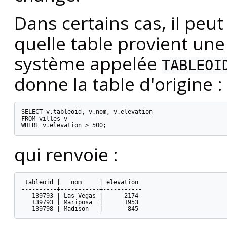
Dans certains cas, il peut
quelle table provient un
système appelée
TABLEOI
donne la table d'origine :
SELECT v.tableoid, v.nom, v.elevation

FROM villes v

WHERE v.elevation > 500;
qui renvoie :
 tableoid |   nom     | elevation

----------+-----------+-----------

   139793 | Las Vegas |      2174

   139793 | Mariposa  |      1953

   139798 | Madison   |       845