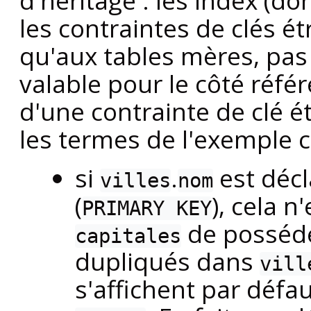
d'héritage : les index (don
les contraintes de clés é
qu'aux tables mères, pas à
valable pour le côté réfé
d'une contrainte de clé 
les termes de l'exemple c
si
.
est déc
villes
nom
(
), cela 
PRIMARY KEY
de posséde
capitales
dupliqués dans
vill
s'affichent par défa