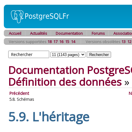
Accueil
Actualités
Documentation
Forums
Associatio
Versions supportées
18
17
16
15
14
Versions obsolètes
13
12
Documentation PostgreS
Définition des données
»
Précédent
N
5.8. Schémas
5.9. L'héritage