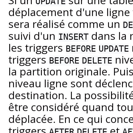
Si un
sur une table
UPDATE
déplacement d'une ligne v
sera réalisé comme un
DE
suivi d'un
dans la n
INSERT
les triggers
BEFORE
UPDATE
triggers
nive
BEFORE
DELETE
la partition originale. Pui
niveau ligne sont déclenc
destination. La possibilit
être considéré quand tous 
déplacée. En ce qui conce
triggers
et
AFTER
DELETE
AF