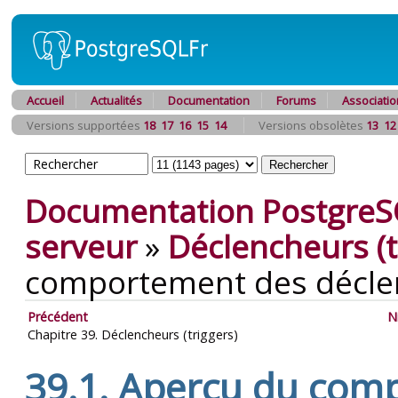
Accueil
Actualités
Documentation
Forums
Associatio
Versions supportées
18
17
16
15
14
Versions obsolètes
13
12
Documentation PostgreS
serveur
»
Déclencheurs (t
comportement des décle
Précédent
N
Chapitre 39. Déclencheurs (triggers)
39.1. Aperçu du com