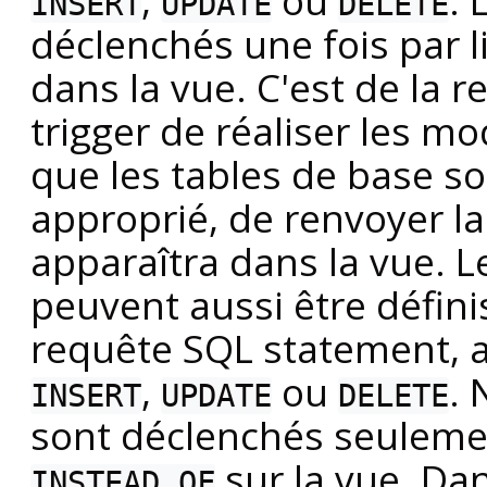
,
ou
. 
INSERT
UPDATE
DELETE
déclenchés une fois par l
dans la vue. C'est de la r
trigger de réaliser les m
que les tables de base so
approprié, de renvoyer l
apparaîtra dans la vue. Le
peuvent aussi être défini
requête
SQL
statement, a
,
ou
. 
INSERT
UPDATE
DELETE
sont déclenchés seulement
sur la vue. Dan
INSTEAD OF