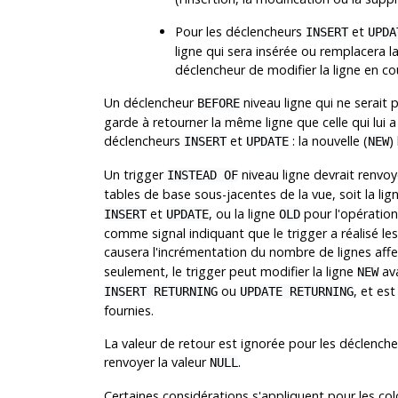
Pour les déclencheurs
et
INSERT
UPDA
ligne qui sera insérée ou remplacera la
déclencheur de modifier la ligne en co
Un déclencheur
niveau ligne qui ne serait
BEFORE
garde à retourner la même ligne que celle qui lui 
déclencheurs
et
: la nouvelle (
)
INSERT
UPDATE
NEW
Un trigger
niveau ligne devrait renvoy
INSTEAD OF
tables de base sous-jacentes de la vue, soit la lign
et
, ou la ligne
pour l'opératio
INSERT
UPDATE
OLD
comme signal indiquant que le trigger a réalisé le
causera l'incrémentation du nombre de lignes aff
seulement, le trigger peut modifier la ligne
ava
NEW
ou
, et es
INSERT RETURNING
UPDATE RETURNING
fournies.
La valeur de retour est ignorée pour les déclenche
renvoyer la valeur
.
NULL
Certaines considérations s'appliquent pour les c