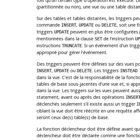
fois qu'un certain type d'opération est exécuté. 
(partitionnée ou non), une vue ou une table distan
Sur des tables et tables distantes, les triggers p
commande
,
ou
, soit une 
INSERT
UPDATE
DELETE
triggers
peuvent en plus être configurées 
UPDATE
mentionnées dans la clause
de l'instruction
SET
UP
instructions
. Si un événement d'un trigg
TRUNCATE
approprié pour gérer l'événement.
Des triggers peuvent être définies sur des vues 
,
ou
. Les triggers
INSERT
UPDATE
DELETE
INSTEAD 
dans la vue. C'est de la responsabilité de la foncti
tables de base sous-jacentes d'une vue et, si app
dans la vue. Les triggers sur les vues peuvent auss
statement, avant ou après des opérations
INSER
déclenchés seulement s'il existe aussi un trigger
I
ciblant la vue doit être réécrite en une requête af
seront ceux de(s) table(s) de base.
La fonction déclencheur doit être définie avant qu
déclencheur doit être déclarée comme une foncti