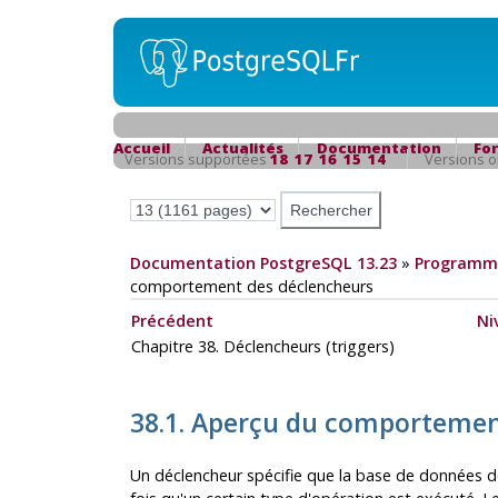
Accueil
Actualités
Documentation
Fo
Versions supportées
18
17
16
15
14
Versions 
Documentation PostgreSQL 13.23
»
Programma
comportement des déclencheurs
Précédent
Ni
Chapitre 38. Déclencheurs (triggers)
38.1. Aperçu du comportemen
Un déclencheur spécifie que la base de données