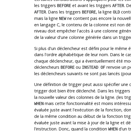
les triggers
et avant les triggers
. D
BEFORE
AFTER
. Dans les triggers
, la ligne
conti
AFTER
BEFORE
OLD
mais la ligne
ne contient pas encore la nouvell
NEW
en langage C, le contenu de la colonne est non d
niveau doit empêcher l'accès à une colonne génér
de la valeur d'une colonne générée dans un trigge
Si plus d'un déclencheur est défini pour le même 
dans l'ordre alphabétique de leur nom. Dans le c
chaque déclencheur, qui a éventuellement été modi
déclencheurs
ou
renvoie un p
BEFORE
INSTEAD OF
les déclencheurs suivants ne sont pas lancés (pour 
Une définition de trigger peut aussi spécifier un
trigger doit bien être déclenché. Dans les triggers
la nouvelle valeur des colonnes de la ligne. (les t
mais cette fonctionnalité est moins intéressa
WHEN
évaluée juste avant l'exécution de la fonction, donc
de la même condition au début de la fonction tri
évaluée juste avant la mise à jour de la ligne et d
l'instruction. Donc, quand la condition
d'un t
WHEN