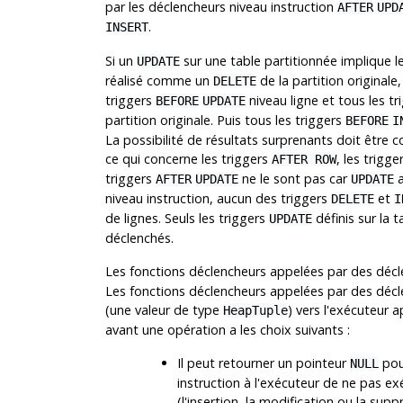
par les déclencheurs niveau instruction
AFTER
UPD
.
INSERT
Si un
sur une table partitionnée implique le
UPDATE
réalisé comme un
de la partition originale,
DELETE
triggers
niveau ligne et tous les t
BEFORE
UPDATE
partition originale. Puis tous les triggers
BEFORE
I
La possibilité de résultats surprenants doit être c
ce qui concerne les triggers
, les trigge
AFTER ROW
triggers
ne le sont pas car
a
AFTER
UPDATE
UPDATE
niveau instruction, aucun des triggers
et
DELETE
I
de lignes. Seuls les triggers
définis sur la t
UPDATE
déclenchés.
Les fonctions déclencheurs appelées par des décl
Les fonctions déclencheurs appelées par des décle
(une valeur de type
) vers l'exécuteur a
HeapTuple
avant une opération a les choix suivants :
Il peut retourner un pointeur
pou
NULL
instruction à l'exécuteur de ne pas exé
(l'insertion, la modification ou la supp