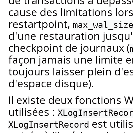
de transactions a dépas
cause des limitations lors
restartpoint,
max_wal_siz
d'une restauration jusqu'
checkpoint de journaux (
façon jamais une limite 
toujours laisser plein d
d'espace disque).
Il existe deux fonctions
W
utilisées :
XLogInsertReco
est util
XLogInsertRecord