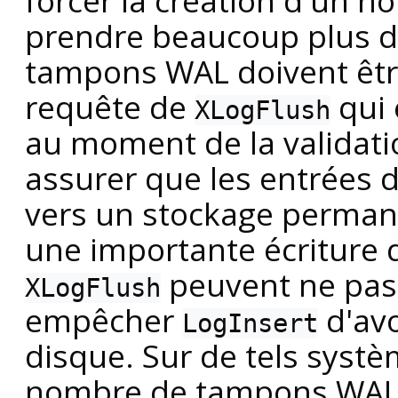
forcer la création d'un n
prendre beaucoup plus d
tampons
WAL
doivent êtr
requête de
qui 
XLogFlush
au moment de la validati
assurer que les entrées d
vers un stockage permane
une importante écriture 
peuvent ne pas 
XLogFlush
empêcher
d'avo
LogInsert
disque. Sur de tels syst
nombre de tampons
WA