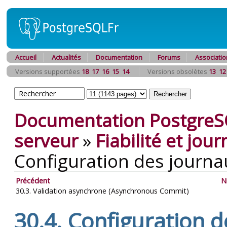
Accueil
Actualités
Documentation
Forums
Associatio
Versions supportées
18
17
16
15
14
Versions obsolètes
13
12
Documentation PostgreS
serveur
»
Fiabilité et jou
Configuration des journa
Précédent
N
30.3. Validation asynchrone (Asynchronous Commit)
30.4. Configuration 