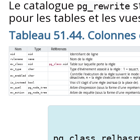
Le catalogue
s
pg_rewrite
pour les tables et les vue
Tableau 51.44. Colonnes
Nom
Type
Références
Identifiant de ligne
oid
oid
Nom de la règle
rulename
name
Table sur laquelle porte la règle
ev_class
oid
pg_class
.oid
Type d'événement associé à la règle : 1 =
,
ev_type
char
SELECT
Contrôle l'exécution de la règle suivant le mode
ev_enabled
char
désactivée,
= la règle s'exécute en mode
«
repli
R
Vrai s'il s'agit d'une règle
(à la place de).
is_instead
bool
INSTEAD
Arbre d'expression (sous la forme d'une représe
ev_qual
pg_node_tree
Arbre de requête (sous la forme d'une représent
ev_action
pg_node_tree
pg_class.relhasr