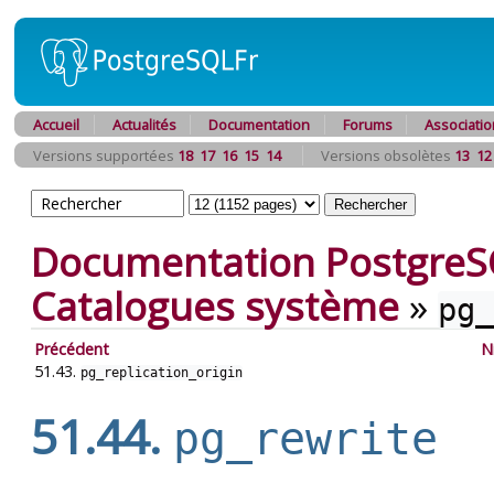
Accueil
Actualités
Documentation
Forums
Associatio
Versions supportées
18
17
16
15
14
Versions obsolètes
13
12
Documentation PostgreS
Catalogues système
»
pg_
Précédent
N
51.43.
pg_replication_origin
51.44.
pg_rewrite