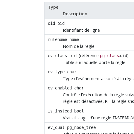
Type
Description
oid
oid
Identifiant de ligne
rulename
name
Nom de la règle
(référence
.
)
ev_class
oid
pg_class
oid
Table sur laquelle porte la règle
ev_type
char
Type d'événement associé à la règle
ev_enabled
char
Contrôle l'exécution de la règle su
règle est désactivée,
= la règle s
R
is_instead
bool
Vrai s'il s'agit d'une règle
(à
INSTEAD
ev_qual
pg_node_tree