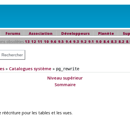
Forums
Association
Développeurs
Planète
Sup
ons obsolètes
13
12
11
10
9.6
9.5
9.4
9.3
9.2
9.1
9.0
8.4
8.3
8.2
8.
es
»
Catalogues système
»
pg_rewrite
Niveau supérieur
Sommaire
 réécriture pour les tables et les vues.