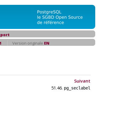
port
1
Version originale
EN
Suivant
51.46.
pg_seclabel