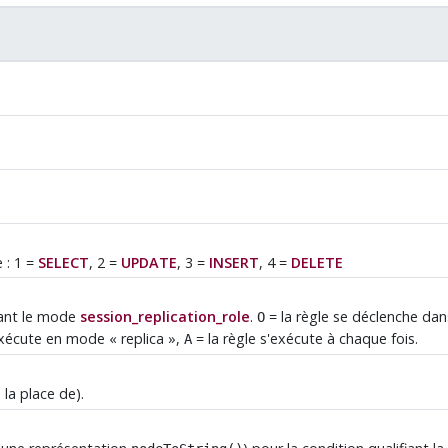
 : 1 =
SELECT
, 2 =
UPDATE
, 3 =
INSERT
, 4 =
DELETE
ivant le mode
session_replication_role
.
= la règle se déclenche da
O
'exécute en mode
«
replica
»
,
= la règle s'exécute à chaque fois.
A
 la place de).