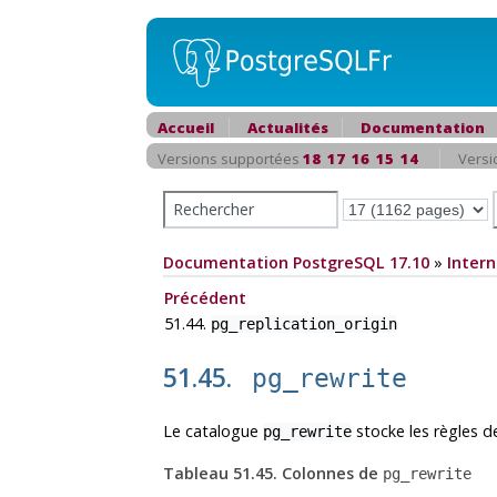
Accueil
Actualités
Documentation
Versions supportées
18
17
16
15
14
Versi
Documentation PostgreSQL 17.10
»
Intern
Précédent
51.44.
pg_replication_origin
51.45.
pg_rewrite
Le catalogue
stocke les règles de
pg_rewrite
Tableau 51.45. Colonnes de
pg_rewrite