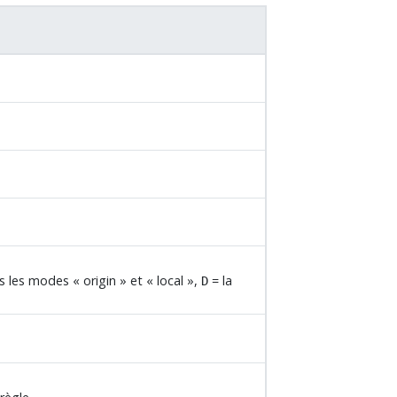
ns les modes
«
origin
»
et
«
local
»
,
= la
D