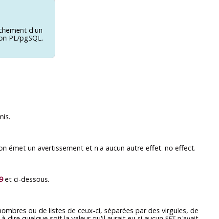
achement d'un
ion
PL/pgSQL
.
is.
on émet un avertissement et n'a aucun autre effet. no effect.
9
et ci-dessous.
nombres ou de listes de ceux-ci, séparées par des virgules, de
à-dire quelque soit la valeur qu'il aurait eu si aucun
n'avait