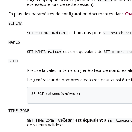
DEFAULT
été exécuté lors de cette session).
En plus des paramètres de configuration documentés dans
Cha
SCHEMA
est un alias pour
valeur
SET SCHEMA '
'
SET search_pa
NAMES
est un équivalent de
valeur
SET NAMES
SET client_en
SEED
Précise la valeur interne du générateur de nombres al
Le générateur de nombres aléatoires peut aussi être in
valeur
SELECT setseed(
);

TIME ZONE
est équivalent à
valeur
SET TIME ZONE '
'
SET timezon
de valeurs valides :