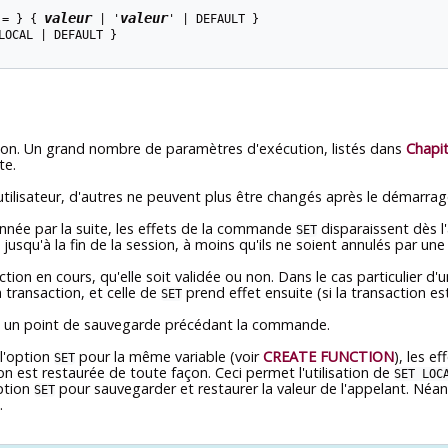
valeur
valeur
 = } { 
 | '
' | DEFAULT }

LOCAL | DEFAULT }

ion. Un grand nombre de paramètres d'exécution, listés dans
Chapit
te.
tilisateur, d'autres ne peuvent plus être changés après le démarrage
nnée par la suite, les effets de la commande
disparaissent dès l
SET
jusqu'à la fin de la session, à moins qu'ils ne soient annulés par 
action en cours, qu'elle soit validée ou non. Dans le cas particulier
la transaction, et celle de
prend effet ensuite (si la transaction est
SET
 à un point de sauvegarde précédant la commande.
 l'option
pour la même variable (voir
CREATE FUNCTION
), les 
SET
tion est restaurée de toute façon. Ceci permet l'utilisation de
SET LOC
option
pour sauvegarder et restaurer la valeur de l'appelant. 
SET
.