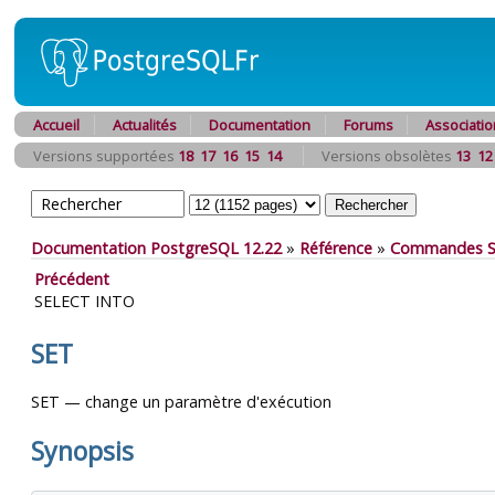
Accueil
Actualités
Documentation
Forums
Associatio
Versions supportées
18
17
16
15
14
Versions obsolètes
13
12
Documentation PostgreSQL 12.22
»
Référence
»
Commandes 
Précédent
SELECT INTO
SET
SET — change un paramètre d'exécution
Synopsis