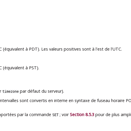
C (équivalent à PDT). Les valeurs positives sont à l'est de l'UTC.
C (équivalent à PST).
ur
par défaut du serveur).
timezone
ntervalles sont convertis en interne en syntaxe de fuseau horaire P
supportées par la commande
; voir
Section 8.5.3
pour de plus ample
SET