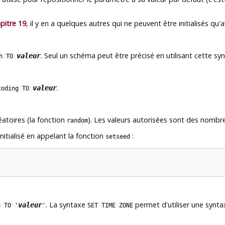
pitre 19
, il y en a quelques autres qui ne peuvent être initialisés 
. Seul un schéma peut être précisé en utilisant cette sy
valeur
th TO
.
valeur
coding TO
éatoires (la fonction
). Les valeurs autorisées sont des nombres
random
itialisé en appelant la fonction
:
setseed
. La syntaxe
permet d'utiliser une synta
valeur
e TO '
'
SET TIME ZONE