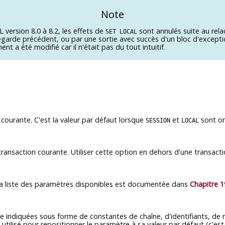
Note
L
version 8.0 à 8.2, les effets de
sont annulés suite au rel
SET LOCAL
garde précédent, ou par une sortie avec succès d'un bloc d'except
t a été modifié car il n'était pas du tout intuitif.
courante. C'est la valeur par défaut lorsque
et
sont om
SESSION
LOCAL
ransaction courante. Utiliser cette option en dehors d'une transacti
La liste des paramètres disponibles est documentée dans
Chapitre 1
e indiquées sous forme de constantes de chaîne, d'identifiants, de 
utilisé pour repositionner le paramètre à sa valeur par défaut (c'est-