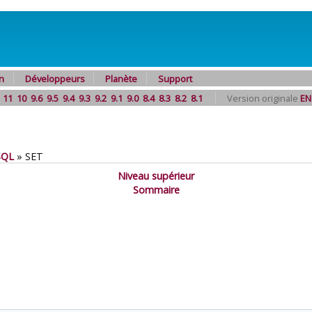
n
Développeurs
Planète
Support
11
10
9.6
9.5
9.4
9.3
9.2
9.1
9.0
8.4
8.3
8.2
8.1
Version originale
EN
SQL
»
SET
Niveau supérieur
Sommaire