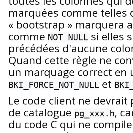
toutes les colonnes qui 
marquées comme telles
«
bootstrap
»
marquera a
comme
si elles s
NOT NULL
précédées d'aucune colo
Quand cette règle ne con
un marquage correct en u
et
BKI_FORCE_NOT_NULL
BKI
Le code client ne devrait 
de catalogue
, c
pg_xxx.h
du code C qui ne compile