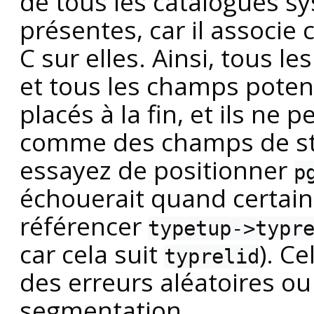
de tous les catalogues s
présentes, car il associe 
C sur elles. Ainsi, tous 
et tous les champs poten
placés à la fin, et ils ne
comme des champs de str
essayez de positionner
p
échouerait quand certain
référencer
typetup->typr
car cela suit
). C
typrelid
des erreurs aléatoires o
segmentation.