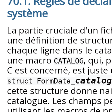
70.1. Règles de décla
système
La partie cruciale d'un fi
une définition de structu
chaque ligne dans le ca
une macro
, qui,
CATALOG
C est concerné, est juste
catalog
struct FormData_
cette structure donne na
catalogue. Les champs p
utilisant les macros de p