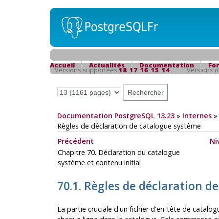
Accueil
Actualités
Documentation
Fo
Versions supportées
18
17
16
15
14
Versions 
Documentation PostgreSQL 13.23
»
Internes
Règles de déclaration de catalogue système
Précédent
Ni
Chapitre 70. Déclaration du catalogue
système et contenu initial
70.1. Règles de déclaration d
La partie cruciale d'un fichier d'en-tête de catalo