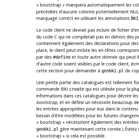
«
bootstrap
»
marquera automatiquement les c
précédées d'aucune colonne potentiellement NULL
marquage correct en utilisant les annotations
BKI
Le code client ne devrait pas inclure de fichier d'
du code C qui ne compilerait pas en dehors des pro
contiennent également des déclarations pour des 
place, le client peut inclure les en-têtes corresp
par des
et toute autre donnée qui peut êt
#define
d'autre code soient visibles par le code client, écr
cette section pour demander à
de copi
genbki.pl
Une petite partie des catalogues est tellement f
commande
BKI
qui est utilisée pour la p
create
informations dans ces catalogues pour décrire le
bootstrap
, et en définir un nécessite beaucoup d
les entrées appropriées pour eux dans le conten
besoin d'être modifiées pour les futures changeme
«
bootstrap
»
nécessitent également des entrées
gère maintenant cette corvée.) Évite
genbki.pl
«
bootstrap
»
si cela est possible.