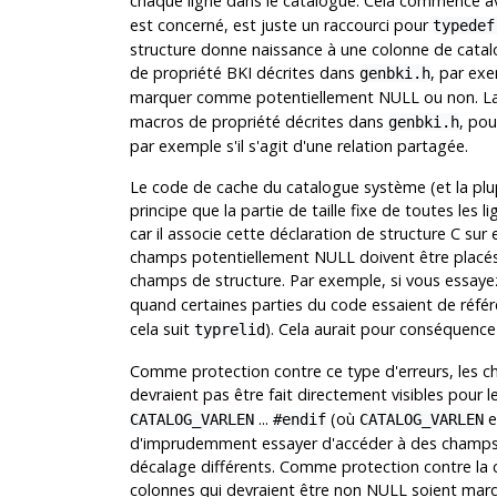
chaque ligne dans le catalogue. Cela commence 
est concerné, est juste un raccourci pour
typedef
structure donne naissance à une colonne de catal
de propriété BKI décrites dans
, par ex
genbki.h
marquer comme potentiellement NULL ou non. La
macros de propriété décrites dans
, pou
genbki.h
par exemple s'il s'agit d'une relation partagée.
Le code de cache du catalogue système (et la plu
principe que la partie de taille fixe de toutes les
car il associe cette déclaration de structure C sur 
champs potentiellement NULL doivent être placés 
champs de structure. Par exemple, si vous essaye
quand certaines parties du code essaient de réfé
cela suit
). Cela aurait pour conséquenc
typrelid
Comme protection contre ce type d'erreurs, les 
devraient pas être fait directement visibles pour l
...
(où
e
CATALOG_VARLEN
#endif
CATALOG_VARLEN
d'imprudemment essayer d'accéder à des champs qu
décalage différents. Comme protection contre la c
colonnes qui devraient être non NULL soient ma