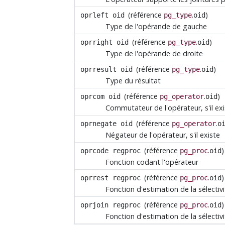
(référence
.
)
oprleft
oid
pg_type
oid
Type de l'opérande de gauche
(référence
.
)
oprright
oid
pg_type
oid
Type de l'opérande de droite
(référence
.
)
oprresult
oid
pg_type
oid
Type du résultat
(référence
.
)
oprcom
oid
pg_operator
oid
Commutateur de l'opérateur, s'il ex
(référence
.
oprnegate
oid
pg_operator
o
Négateur de l'opérateur, s'il existe
(référence
.
)
oprcode
regproc
pg_proc
oid
Fonction codant l'opérateur
(référence
.
)
oprrest
regproc
pg_proc
oid
Fonction d'estimation de la sélectivi
(référence
.
)
oprjoin
regproc
pg_proc
oid
Fonction d'estimation de la sélectiv