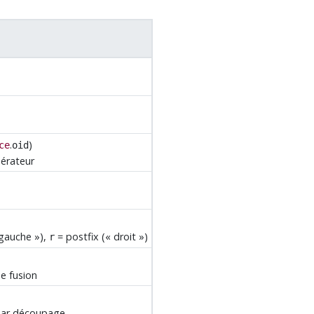
.
)
ce
oid
pérateur
gauche
»
),
= postfix (
«
droit
»
)
r
de fusion
 par découpage