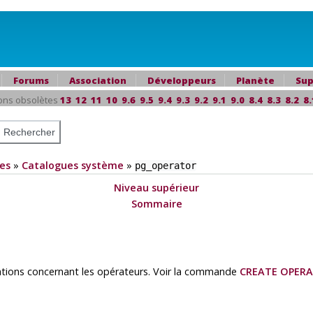
Forums
Association
Développeurs
Planète
Sup
ons obsolètes
13
12
11
10
9.6
9.5
9.4
9.3
9.2
9.1
9.0
8.4
8.3
8.2
8.
es
»
Catalogues système
»
pg_operator
Niveau supérieur
Sommaire
ations concernant les opérateurs. Voir la commande
CREATE OPER