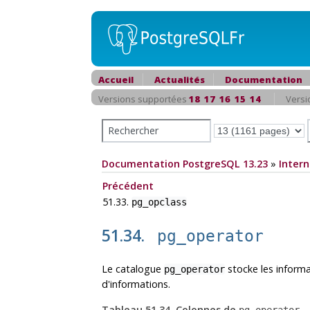
Accueil
Actualités
Documentation
Versions supportées
18
17
16
15
14
Versi
Documentation PostgreSQL 13.23
»
Intern
Précédent
51.33.
pg_opclass
51.34.
pg_operator
Le catalogue
stocke les inform
pg_operator
d'informations.
Tableau 51.34. Colonnes de