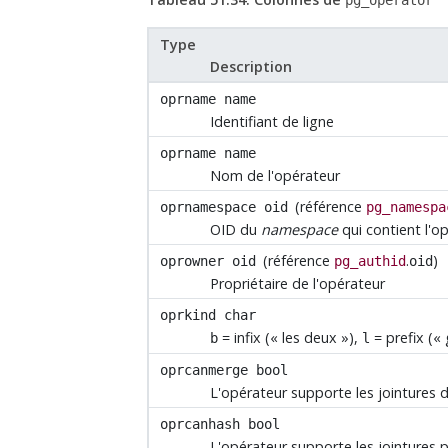
pg_operator
Type
Description
oprname
name
Identifiant de ligne
oprname
name
Nom de l'opérateur
(référence
oprnamespace
oid
pg_namespa
OID du
namespace
qui contient l'o
(référence
.
)
oprowner
oid
pg_authid
oid
Propriétaire de l'opérateur
oprkind
char
= infix (
«
les deux
»
),
= prefix (
«
b
l
oprcanmerge
bool
L'opérateur supporte les jointures 
oprcanhash
bool
L'opérateur supporte les jointures