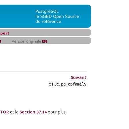
port
1
Version originale
EN
Suivant
51.35.
pg_opfamily
ATOR
et la
Section 37.14
pour plus