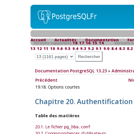
Accueil
Actualités
Documentation
Fo
Versions supportées
18
17
16
15
14
Versions o
13
12
11
10
9.6
9.5
9.4
9.3
9.2
9.1
9.0
8.4
8.3
8.2
Documentation PostgreSQL 13.23
»
Administra
Précédent
Ni
19.18. Options courtes
Chapitre 20. Authentification
Table des matières
20.1. Le fichier
pg_hba.conf
20.2. Correspondances d'utilisateurs