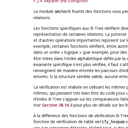
F.2.4. Réparer une corruption
Le module
fournit des fonctions vous per
amcheck
relations.
Les fonctions spécifiques aux B-Tree vérifient div
représentation de certaines relations. La justess
et d'autres opérations importantes reposent sur le
exemple, certaines fonctions vérifient, entre autr
dans un ordre
«
logique
»
(par exemple, pour des 
être triées dans l'ordre alphabétique défini par la 
invariante spécifique n'est plus vérifiée, il faut s
renseignent de manière erronée les parcours d'in
erronés. Si la structure semble valide, aucune erreu
La vérification est réalisée en utilisant les mêmes
mêmes, qui peuvent très bien être du code pour une
d'index B-Tree s'appuie sur les comparaisons faite
Voir
Section 38.16.3
pour plus de détails sur les 
À la différence des fonctions de vérification B-Tr
fonction de vérification de table
v
verify_heapam
une par corruption détectée. Malgré tout, si des in