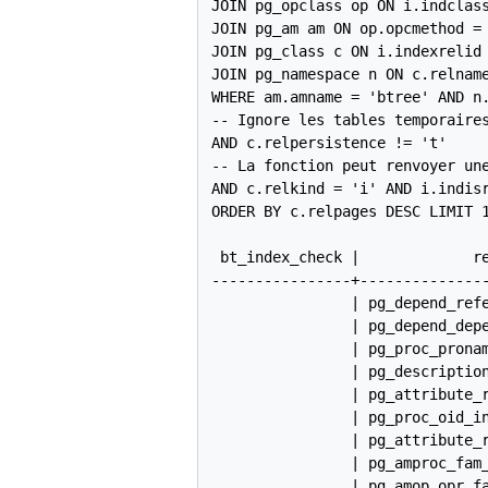
JOIN pg_opclass op ON i.indclass
JOIN pg_am am ON op.opcmethod = 
JOIN pg_class c ON i.indexrelid 
JOIN pg_namespace n ON c.relname
WHERE am.amname = 'btree' AND n.
-- Ignore les tables temporaires
AND c.relpersistence != 't'

-- La fonction peut renvoyer une
AND c.relkind = 'i' AND i.indisr
ORDER BY c.relpages DESC LIMIT 1
 bt_index_check |             re
----------------+---------------
                | pg_depend_refe
                | pg_depend_depe
                | pg_proc_pronam
                | pg_description
                | pg_attribute_r
                | pg_proc_oid_in
                | pg_attribute_r
                | pg_amproc_fam_
                | pg_amop_opr_fa