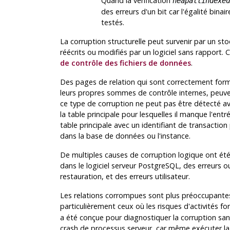
Quand la vérification
heapallindexed
des erreurs d'un bit car l'égalité binai
testés.
La corruption structurelle peut survenir par un st
réécrits ou modifiés par un logiciel sans rapport.
de contrôle des fichiers de données
.
Des pages de relation qui sont correctement form
leurs propres sommes de contrôle internes, peuve
ce type de corruption ne peut pas être détecté a
la table principale pour lesquelles il manque l'en
table principale avec un identifiant de transaction 
dans la base de données ou l'instance.
De multiples causes de corruption logique ont ét
dans le logiciel serveur
PostgreSQL
, des erreurs 
restauration, et des erreurs utilisateur.
Les relations corrompues sont plus préoccupante
particulièrement ceux où les risques d'activités fo
a été conçue pour diagnostiquer la corruption san
crash de processus serveur, car même exécuter la