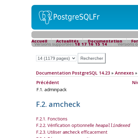
Accueil
Actualités
Documentation
Fo
Versions supportées
18
17
16
15
14
Versions 
Documentation PostgreSQL 14.23
»
Annexes
Précédent
Ni
F.1. adminpack
F.2. amcheck
F.2.1. Fonctions
F.2.2. Vérification optionnelle
heapallindexed
F.2.3. Utiliser
efficacement
amcheck