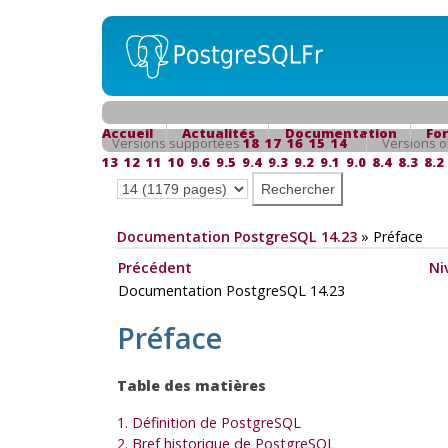
Accueil
Actualités
Documentation
Fo
Versions supportées
18
17
16
15
14
Versions o
13
12
11
10
9.6
9.5
9.4
9.3
9.2
9.1
9.0
8.4
8.3
8.2
Documentation PostgreSQL 14.23
»
Préface
Précédent
Ni
Documentation PostgreSQL 14.23
Préface
Table des matières
1. Définition de
PostgreSQL
2. Bref historique de
PostgreSQL