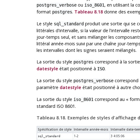
ou
, en utilisant l
postgres_verbose
iso_8601
format
.
Tableau 8.18
donne des exempl
postgres
Le style
produit une sortie qui se c
sql_standard
littérales d'intervalle, si la valeur de l'intervalle 
jour-temps seul, et sans mélanger les composants 
littéral année-mois suivi par une chaîne jour-temp
les intervalles dont les signes seraient mélangés.
La sortie du style
correspond à la sorti
postgres
datestyle
était positionné à
.
ISO
La sortie du style
correspond à
postgres_verbose
paramètre
datestyle
était positionné à autre ch
La sortie du style
correspond au
«
form
iso_8601
standard ISO 8601.
Tableau 8.18. Exemples de styles d'affichage d
Spécification de style
Intervalle année-mois
Intervalle date-te
1-2
3 4:05:06
sql_standard