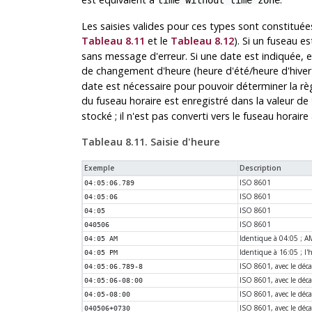
time without time zone
Les saisies valides pour ces types sont constituée
Tableau 8.11
et le
Tableau 8.12
). Si un fuseau e
sans message d'erreur. Si une date est indiquée, el
de changement d'heure (heure d'été/heure d'hiver)
date est nécessaire pour pouvoir déterminer la règ
du fuseau horaire est enregistré dans la valeur de
stocké ; il n'est pas converti vers le fuseau horaire 
Tableau 8.11. Saisie d'heure
Exemple
Description
ISO 8601
04:05:06.789
ISO 8601
04:05:06
ISO 8601
04:05
ISO 8601
040506
Identique à 04:05 ; AM
04:05 AM
Identique à 16:05 ; l'
04:05 PM
ISO 8601, avec le déc
04:05:06.789-8
ISO 8601, avec le déc
04:05:06-08:00
ISO 8601, avec le déc
04:05-08:00
ISO 8601, avec le déc
040506+0730