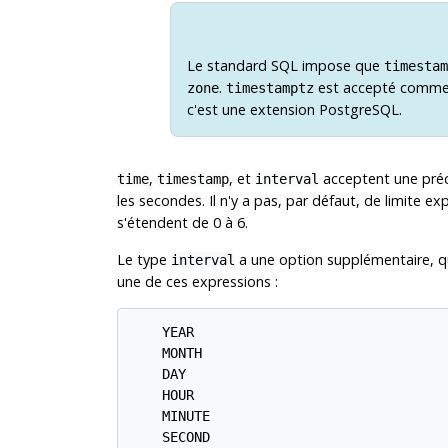
Le standard SQL impose que
timestam
.
est accepté comme 
zone
timestamptz
c'est une extension
PostgreSQL
.
,
, et
acceptent une préc
time
timestamp
interval
les secondes. Il n'y a pas, par défaut, de limite ex
s'étendent de 0 à 6.
Le type
a une option supplémentaire, qu
interval
une de ces expressions :
    YEAR

    MONTH

    DAY

    HOUR

    MINUTE

    SECOND
