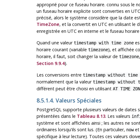
approprié pour ce fuseau horaire. connu sous le
un fuseau horaire explicite sont converties en UTC
précisé, alors le système considère que la date e
TimeZone
, et la convertit en UTC en utilisant le
enregistrée en UTC en interne et le fuseau horaire
Quand une valeur
est
timestamp with time zone
horaire courant (variable
), et affichée 
timezone
horaire, il faut, soit changer la valeur de
timezone
Section 9.9.4
).
Les conversions entre
timestamp without time
normalement que la valeur
timestamp without 
différent peut être choisi en utilisant
AT TIME ZO
8.5.1.4. Valeurs Spéciales
PostgreSQL
supporte plusieurs valeurs de dates sp
présentées dans le
Tableau 8.13
. Les valeurs
inf
système et sont affichées ainsi ; les autres ne so
ordinaires lorsqu'ils sont lus. (En particulier,
et 
now
spécifique à leur lecture). Toutes ces valeurs doive