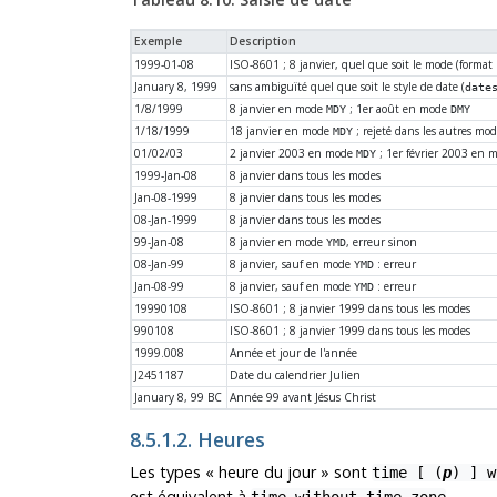
Exemple
Description
1999-01-08
ISO-8601 ; 8 janvier, quel que soit le mode (forma
January 8, 1999
sans ambiguïté quel que soit le style de date (
date
1/8/1999
8 janvier en mode
; 1er août en mode
MDY
DMY
1/18/1999
18 janvier en mode
; rejeté dans les autres mo
MDY
01/02/03
2 janvier 2003 en mode
; 1er février 2003 en
MDY
1999-Jan-08
8 janvier dans tous les modes
Jan-08-1999
8 janvier dans tous les modes
08-Jan-1999
8 janvier dans tous les modes
99-Jan-08
8 janvier en mode
, erreur sinon
YMD
08-Jan-99
8 janvier, sauf en mode
: erreur
YMD
Jan-08-99
8 janvier, sauf en mode
: erreur
YMD
19990108
ISO-8601 ; 8 janvier 1999 dans tous les modes
990108
ISO-8601 ; 8 janvier 1999 dans tous les modes
1999.008
Année et jour de l'année
J2451187
Date du calendrier Julien
January 8, 99 BC
Année 99 avant Jésus Christ
8.5.1.2. Heures
Les types
«
heure du jour
»
sont
time [ (
p
) ] w
est équivalent à
.