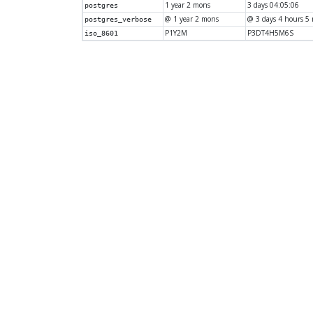
1 year 2 mons
3 days 04:05:06
postgres
@ 1 year 2 mons
@ 3 days 4 hours 5 
postgres_verbose
P1Y2M
P3DT4H5M6S
iso_8601