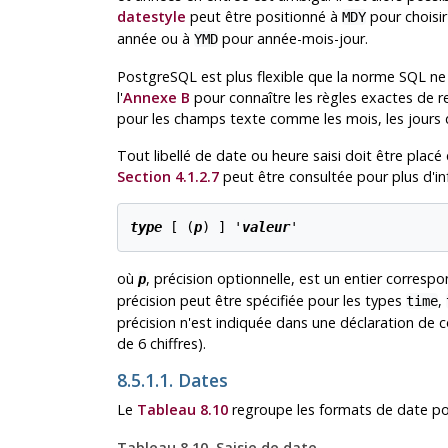
datestyle
peut être positionné à
pour choisir
MDY
année ou à
pour année-mois-jour.
YMD
PostgreSQL
est plus flexible que la norme
SQL
ne 
l'
Annexe B
pour connaître les règles exactes de 
pour les champs texte comme les mois, les jours d
Tout libellé de date ou heure saisi doit être pla
Section 4.1.2.7
peut être consultée pour plus d'i
type
 [ (
p
) ] '
valeur
'
où
, précision optionnelle, est un entier corre
p
précision peut être spécifiée pour les types
,
time
précision n'est indiquée dans une déclaration de con
de 6 chiffres).
8.5.1.1. Dates
Le
Tableau 8.10
regroupe les formats de date pos
Tableau 8.10. Saisie de date