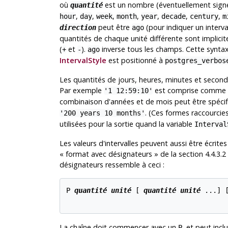
où
est un nombre (éventuellement signé
quantité
,
,
,
,
,
,
,
hour
day
week
month
year
decade
century
m
peut être
(pour indiquer un interva
direction
ago
quantités de chaque unité différente sont implic
(
et
).
inverse tous les champs. Cette syntaxe e
+
-
ago
IntervalStyle
est positionné à
postgres_verbos
Les quantités de jours, heures, minutes et seconde
Par exemple
est comprise comme
'1 12:59:10'
combinaison d'années et de mois peut être spécifi
. (Ces formes raccourcies
'200 years 10 months'
utilisées pour la sortie quand la variable
Interval
Les valeurs d'intervalles peuvent aussi être écrites
«
format avec désignateurs
»
de la section 4.4.3.2
désignateurs ressemble à ceci :
P 
quantité
unité
 [
quantité
unité
 ...
] 
La chaîne doit commencer avec un
, et peut incl
P