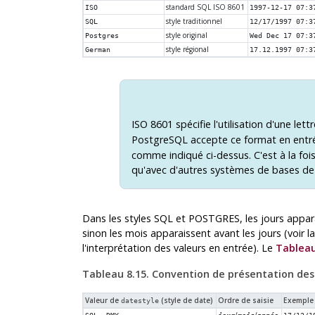
standard SQL ISO 8601
ISO
1997-12-17 07:3
style traditionnel
SQL
12/17/1997 07:3
style original
Postgres
Wed Dec 17 07:3
style régional
German
17.12.1997 07:3
ISO 8601 spécifie l'utilisation d'une lett
PostgreSQL
accepte ce format en entrée
comme indiqué ci-dessus. C'est à la fois
qu'avec d'autres systèmes de bases de
Dans les styles
SQL
et POSTGRES, les jours appara
sinon les mois apparaissent avant les jours (voir l
l'interprétation des valeurs en entrée). Le
Tableau
Tableau 8.15. Convention de présentation des
Valeur de
(style de date)
Ordre de saisie
Exemple 
datestyle
/
/