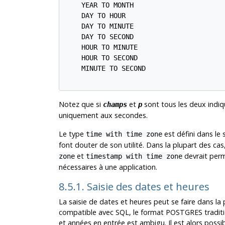
    YEAR TO MONTH

    DAY TO HOUR

    DAY TO MINUTE

    DAY TO SECOND

    HOUR TO MINUTE

    HOUR TO SECOND

    MINUTE TO SECOND

Notez que si
et
sont tous les deux indi
champs
p
uniquement aux secondes.
Le type
est défini dans le 
time with time zone
font douter de son utilité. Dans la plupart des c
et
devrait perm
zone
timestamp with time zone
nécessaires à une application.
8.5.1. Saisie des dates et heures
La saisie de dates et heures peut se faire dans l
compatible avec
SQL
, le format
POSTGRES
traditi
et années en entrée est ambigu. Il est alors poss