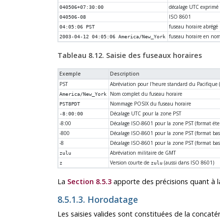
décalage UTC exprimé 
040506+07:30:00
ISO 8601
040506-08
fuseau horaire abrégé
04:05:06 PST
fuseau horaire en no
2003-04-12 04:05:06 America/New_York
Tableau 8.12. Saisie des fuseaux horaires
Exemple
Description
PST
Abréviation pour l'heure standard du Pacifique 
Nom complet du fuseau horaire
America/New_York
Nommage POSIX du fuseau horaire
PST8PDT
Décalage UTC pour la zone PST
-8:00:00
-8:00
Décalage ISO-8601 pour la zone PST (format é
-800
Décalage ISO-8601 pour la zone PST (format ba
-8
Décalage ISO-8601 pour la zone PST (format ba
Abréviation militaire de GMT
zulu
Version courte de
(aussi dans ISO 8601)
z
zulu
La
Section 8.5.3
apporte des précisions quant à la
8.5.1.3. Horodatage
Les saisies valides sont constituées de la concaté