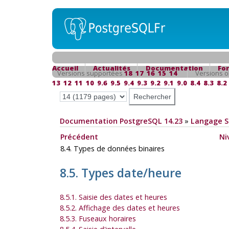
Accueil
Actualités
Documentation
Fo
Versions supportées
18
17
16
15
14
Versions o
13
12
11
10
9.6
9.5
9.4
9.3
9.2
9.1
9.0
8.4
8.3
8.2
Documentation PostgreSQL 14.23
»
Langage 
Précédent
Ni
8.4. Types de données binaires
8.5. Types date/heure
8.5.1. Saisie des dates et heures
8.5.2. Affichage des dates et heures
8.5.3. Fuseaux horaires