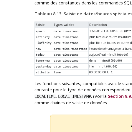
comme des constantes dans les commandes SQL
Tableau 8.13. Saisie de dates/heures spéciale
Saisie
Types valides
Description
,
1970-01-01 00:00:00+00 (date 
epoch
date
timestamp
,
plus tard que toutes les autres
infinity
date
timestamp
,
plus tôt que toutes les autres 
-infinity
date
timestamp
,
,
heure de démarrage de la tran
now
date
time
timestamp
,
aujourd'hui minuit (
)
today
date
timestamp
00:00
,
demain minuit (
)
tomorrow
date
timestamp
00:00
,
hier minuit (
)
yesterday
date
timestamp
00:00
00:00:00.00 UTC
allballs
time
Les fonctions suivantes, compatibles avec le sta
courante pour le type de données correspondant 
,
. (Voir la
Section 9.9
LOCALTIME
LOCALTIMESTAMP
comme chaînes de saisie de données.