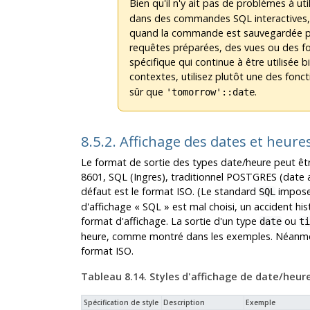
Bien qu'il n'y ait pas de problèmes à uti
dans des commandes SQL interactives,
quand la commande est sauvegardée po
requêtes préparées, des vues ou des fon
spécifique qui continue à être utilisée b
contextes, utilisez plutôt une des fon
sûr que
.
'tomorrow'::date
8.5.2. Affichage des dates et heure
Le format de sortie des types date/heure peut êtr
8601,
SQL
(Ingres), traditionnel
POSTGRES
(date 
défaut est le format
ISO
. (Le standard
impose 
SQL
d'affichage
«
SQL
»
est mal choisi, un accident his
format d'affichage. La sortie d'un type
ou
date
ti
heure, comme montré dans les exemples. Néanmoi
format
ISO
.
Tableau 8.14. Styles d'affichage de date/heur
Spécification de style
Description
Exemple