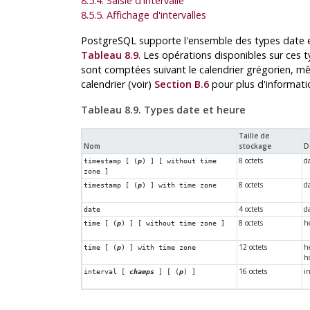
8.5.4. Saisie d'intervalle
8.5.5. Affichage d'intervalles
PostgreSQL
supporte l'ensemble des types date 
Tableau 8.9
. Les opérations disponibles sur ces
sont comptées suivant le calendrier grégorien, mê
calendrier (voir)
Section B.6
pour plus d'informati
Tableau 8.9. Types date et heure
Taille de
Nom
stockage
D
8 octets
d
timestamp [ (
p
) ] [ without time
zone ]
8 octets
d
timestamp [ (
p
) ] with time zone
4 octets
d
date
8 octets
h
time [ (
p
) ] [ without time zone ]
12 octets
h
time [ (
p
) ] with time zone
h
16 octets
i
interval [
champs
] [ (
p
) ]