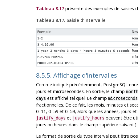
Tableau 8.17
présente des exemples de saisies d
Tableau 8.17. Saisie d'intervalle
Exemple
Des
Form
1-2
Form
3 4:05:06
Form
1 year 2 months 3 days 4 hours 5 minutes 6 seconds
«
fo
P1Y2M3DT4H5M6S
«
fo
P0001-02-03T04:05:06
8.5.5. Affichage d'intervalles
Comme indiqué précédemment,
PostgreSQL
enre
jours et microsecondes. En sortie, le champ
mont
est affiché tel quel. Le champ
days
microseconds
fractionnelles. De ce fait, les mois, minutes et s
0–11, 0–59 et 0–59, alors que les années, jours et
et
peuvent être uti
justify_days
justify_hours
jours ou heures dans le champ supérieur suivant.)
Le format de sortie du type interval peut être pos