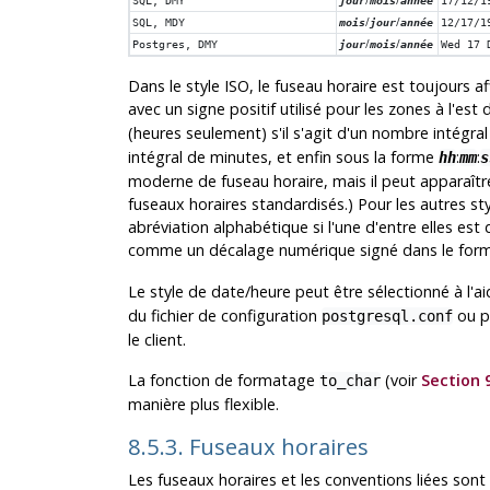
SQL, DMY
jour
mois
année
17/12/1
/
/
SQL, MDY
mois
jour
année
12/17/1
/
/
Postgres, DMY
jour
mois
année
Wed 17 
Dans le style
ISO
, le fuseau horaire est toujours 
avec un signe positif utilisé pour les zones à l'es
(heures seulement) s'il s'agit d'un nombre intégra
intégral de minutes, et enfin sous la forme
:
:
hh
mm
s
moderne de fuseau horaire, mais il peut apparaître 
fuseaux horaires standardisés.) Pour les autres st
abréviation alphabétique si l'une d'entre elles est 
comme un décalage numérique signé dans le form
Le style de date/heure peut être sélectionné à l
du fichier de configuration
ou p
postgresql.conf
le client.
La fonction de formatage
(voir
Section 
to_char
manière plus flexible.
8.5.3. Fuseaux horaires
Les fuseaux horaires et les conventions liées sont