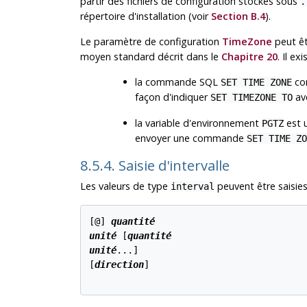
partir des fichiers de configuration stockés sous
.
répertoire d'installation (voir
Section B.4
).
Le paramètre de configuration
TimeZone
peut êtr
moyen standard décrit dans le
Chapitre 20
. Il e
la commande
SQL
con
SET TIME ZONE
façon d'indiquer
ave
SET TIMEZONE TO
la variable d'environnement
est u
PGTZ
envoyer une commande
SET TIME ZO
8.5.4. Saisie d'intervalle
Les valeurs de type
peuvent être saisies
interval
[
@
] 
quantité
unité
 [
quantité
unité
...
]

[
direction
]
