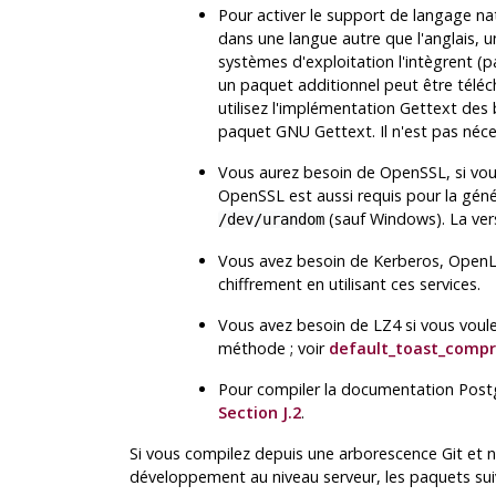
Pour activer le support de langage nat
dans une langue autre que l'anglais, 
systèmes d'exploitation l'intègrent (
un paquet additionnel peut être télé
utilisez l'implémentation
Gettext
des 
paquet
GNU Gettext
. Il n'est pas né
Vous aurez besoin de
OpenSSL
, si vo
OpenSSL
est aussi requis pour la gén
(sauf Windows). La vers
/dev/urandom
Vous avez besoin de
Kerberos
,
Open
chiffrement en utilisant ces services.
Vous avez besoin de
LZ4
si vous voul
méthode ; voir
default_toast_compr
Pour compiler la documentation
Post
Section J.2
.
Si vous compilez depuis une arborescence
Git
et n
développement au niveau serveur, les paquets sui