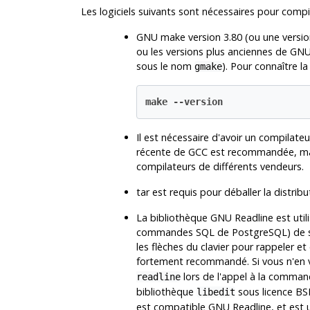
Les logiciels suivants sont nécessaires pour compi
GNU
make
version 3.80 (ou une versi
ou les versions plus anciennes de
GN
sous le nom
). Pour connaître la 
gmake
make --version
Il est nécessaire d'avoir un compilate
récente de
GCC
est recommandée, m
compilateurs de différents vendeurs.
tar
est requis pour déballer la distrib
La bibliothèque
GNU
Readline
est util
commandes SQL de PostgreSQL) de se 
les flèches du clavier pour rappeler e
fortement recommandé. Si vous n'en v
lors de l'appel à la comma
readline
bibliothèque
sous licence BS
libedit
est compatible GNU
Readline
, et est 