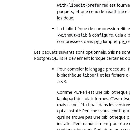
est fourni
with-libedit-preferred
paquets, et que ceux de
e
readline
les deux.
La bibliothèque de compression
zlib
e
à
. Cela a
-without-zlib
configure
compressées dans
pg_dump
et
pg_re
Les paquets suivants sont optionnels. S'ils ne son
PostgreSQL
, ils le deviennent lorsque certaines o
Pour compiler le langage procédural
P
bibliothèque
et les fichiers 
libperl
5.8.3.
Comme
PL/Perl
est une bibliothèque 
la plupart des plateformes. C'est dés
mais ce ne l'était pas dans les version
qui a installé Perl chez vous.
configur
qu'il ne trouve pas une bibliothèque 
installer
Perl
manuellement pour être 
configuration pour
Perl
, demandez une