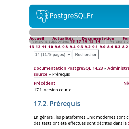
Accueil
Actualités
Documentation
Fo
Versions supportées
18
17
16
15
14
Versions o
13
12
11
10
9.6
9.5
9.4
9.3
9.2
9.1
9.0
8.4
8.3
8.2
Documentation PostgreSQL 14.23
»
Administra
source
»
Prérequis
Précédent
Ni
17.1. Version courte
17.2. Prérequis
En général, les plateformes Unix modernes sont 
des tests ont été effectués sont décrites dans la