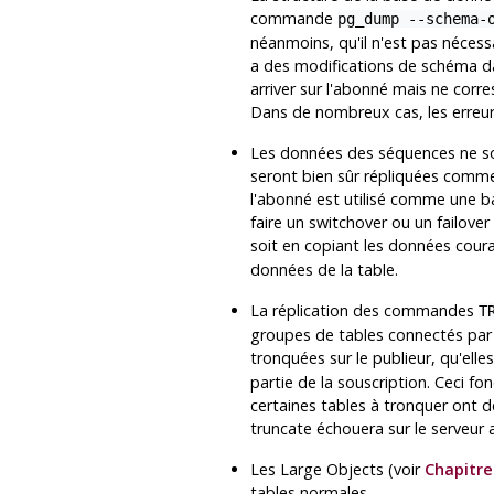
commande
pg_dump --schema-
néanmoins, qu'il n'est pas nécess
a des modifications de schéma d
arriver sur l'abonné mais ne corre
Dans de nombreux cas, les erreur
Les données des séquences ne son
seront bien sûr répliquées comme 
l'abonné est utilisé comme une ba
faire un switchover ou un failove
soit en copiant les données coura
données de la table.
La réplication des commandes
T
groupes de tables connectés par 
tronquées sur le publieur, qu'elle
partie de la souscription. Ceci f
certaines tables à tronquer ont de
truncate échouera sur le serveur
Les Large Objects (voir
Chapitre
tables normales.