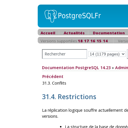
Accueil
Actualités
Documentation
Versions supportées
18
17
16
15
14
Versi
Documentation PostgreSQL 14.23
»
Admin
Précédent
31.3. Conflits
31.4. Restrictions
La réplication logique souffre actuellement d
versions.
La structure de la base de donnée