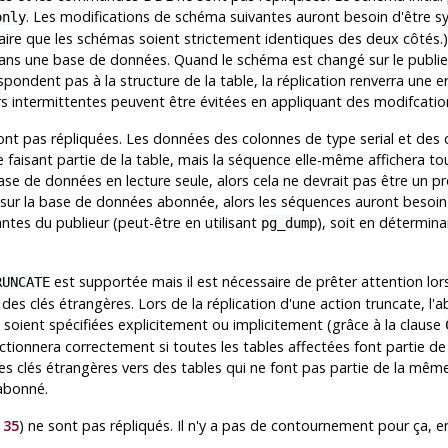
. Les modifications de schéma suivantes auront besoin d'être 
only
aire que les schémas soient strictement identiques des deux côtés.) 
ans une base de données. Quand le schéma est changé sur le publi
spondent pas à la structure de la table, la réplication renverra une e
s intermittentes peuvent être évitées en appliquant des modifcati
t pas répliquées. Les données des colonnes de type serial et des 
faisant partie de la table, mais la séquence elle-même affichera tou
se de données en lecture seule, alors cela ne devrait pas être un p
r sur la base de données abonnée, alors les séquences auront besoin d
ntes du publieur (peut-être en utilisant
), soit en détermina
pg_dump
est supportée mais il est nécessaire de prêter attention lor
RUNCATE
des clés étrangères. Lors de la réplication d'une action truncate, 
s soient spécifiées explicitement ou implicitement (grâce à la clause
onctionnera correctement si toutes les tables affectées font partie d
s clés étrangères vers des tables qui ne font pas partie de la même s
 abonné.
 35
) ne sont pas répliqués. Il n'y a pas de contournement pour ça, 