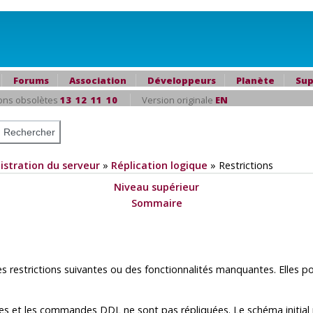
Forums
Association
Développeurs
Planète
Sup
ons obsolètes
13
12
11
10
Version originale
EN
istration du serveur
»
Réplication logique
»
Restrictions
Niveau supérieur
Sommaire
es restrictions suivantes ou des fonctionnalités manquantes. Elles p
s et les commandes DDL ne sont pas répliquées. Le schéma initial pe