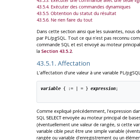
43.5.3. Exécuter une commande avec une seule lig
43.5.4. Exécuter des commandes dynamiques
43.5.5. Obtention du statut du résultat
43.5.6. Ne rien faire du tout
Dans cette section ainsi que les suivantes, nous d
par
PL/pgSQL
. Tout ce qui n'est pas reconnu com
commande SQL et est envoyé au moteur principal
la
Section 43.5.2
.
43.5.1. Affectation
L'affectation d'une valeur à une variable
PL/pgSQ
variable
 { := | = } 
expression
;

Comme expliqué précédemment, l'expression dans
SQL
envoyée au moteur principal de bases
SELECT
(éventuellement une valeur de rangée, si cette var
variable cible peut être une simple variable (éve
rangée ou variable d'enregistrement ou un élément 