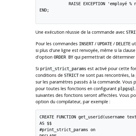
            RAISE EXCEPTION 'employé % n
END;

Une exécution réussie de la commande avec
STRI
Pour les commandes
/
/
ut
INSERT
UPDATE
DELETE
si plus d'une ligne est renvoyée, même si la claus
d'option
qui permettrait de déterminer l
ORDER BY
Si
est activé pour cette fo
print_strict_params
conditions de
ne sont pas rencontrées, la
STRICT
sur les paramètres passés à la commande. Vous p
pour toutes les fonctions en configurant
plpgsql
suivantes des fonctions seront affectées. Vous pouv
option du compilateur, par exemple :
CREATE FUNCTION get_userid(username text
AS $$

#print_strict_params on
