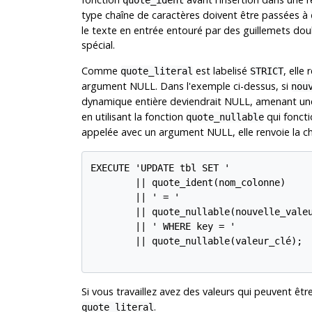
quote_ident
type chaîne de caractères doivent être passées à
le texte en entrée entouré par des guillemets do
spécial.
Comme
est labelisé
, elle
quote_literal
STRICT
argument NULL. Dans l'exemple ci-dessus, si
nou
dynamique entière deviendrait NULL, amenant une
en utilisant la fonction
qui fonct
quote_nullable
appelée avec un argument NULL, elle renvoie la c
EXECUTE 'UPDATE tbl SET '

        || quote_ident(nom_colonne)

        || ' = '

        || quote_nullable(nouvelle_valeu
        || ' WHERE key = '

        || quote_nullable(valeur_clé);

Si vous travaillez avez des valeurs qui peuvent êt
.
quote_literal