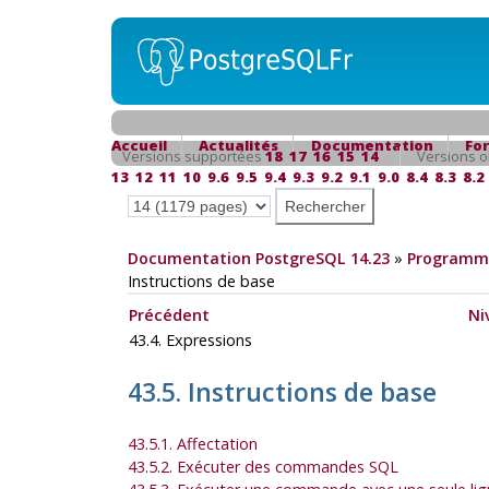
Accueil
Actualités
Documentation
Fo
Versions supportées
18
17
16
15
14
Versions o
13
12
11
10
9.6
9.5
9.4
9.3
9.2
9.1
9.0
8.4
8.3
8.2
Documentation PostgreSQL 14.23
»
Programma
Instructions de base
Précédent
Ni
43.4. Expressions
43.5. Instructions de base
43.5.1. Affectation
43.5.2. Exécuter des commandes SQL