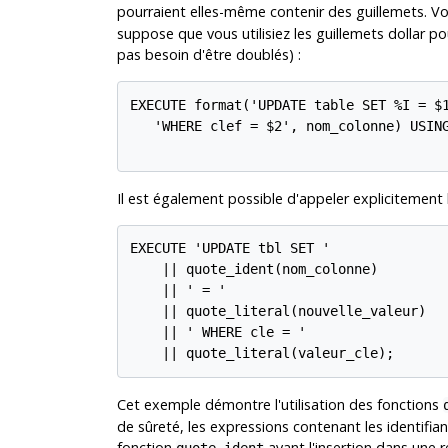
pourraient elles-même contenir des guillemets. Voi
suppose que vous utilisiez les guillemets dollar po
pas besoin d'être doublés) :
EXECUTE format('UPDATE table SET %I = $1
   'WHERE clef = $2', nom_colonne) USING
Il est également possible d'appeler explicitement
EXECUTE 'UPDATE tbl SET '

    || quote_ident(nom_colonne)

    || ' = '

    || quote_literal(nouvelle_valeur)

    || ' WHERE cle = '

    || quote_literal(valeur_cle);
Cet exemple démontre l'utilisation des fonctions
de sûreté, les expressions contenant les identifia
fonction
avant l'insertion dans une