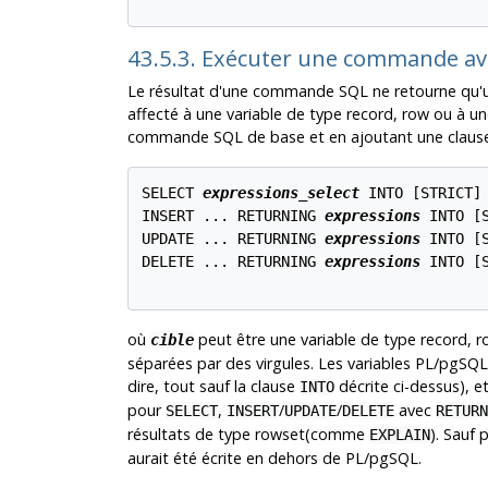
43.5.3. Exécuter une commande ave
Le résultat d'une commande SQL ne retourne qu'un
affecté à une variable de type record, row ou à une 
commande SQL de base et en ajoutant une clau
SELECT 
expressions_select
 INTO [
STRICT
]
INSERT ... RETURNING 
expressions
 INTO [
UPDATE ... RETURNING 
expressions
 INTO [
DELETE ... RETURNING 
expressions
 INTO [
où
peut être une variable de type record, 
cible
séparées par des virgules. Les variables
PL/pgSQL
dire, tout sauf la clause
décrite ci-dessus), e
INTO
pour
,
/
/
avec
SELECT
INSERT
UPDATE
DELETE
RETURN
résultats de type rowset(comme
). Sauf 
EXPLAIN
aurait été écrite en dehors de
PL/pgSQL
.