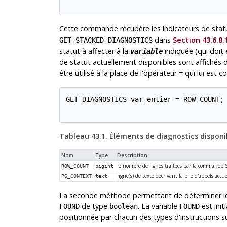
Cette commande récupère les indicateurs de stat
dans
Section 43.6.8.
GET STACKED DIAGNOSTICS
statut à affecter à la
indiquée (qui doit
variable
de statut actuellement disponibles sont affichés
être utilisé à la place de l'opérateur
qui lui est c
=
GET DIAGNOSTICS var_entier = ROW_COUNT;

Tableau 43.1. Éléments de diagnostics disponi
Nom
Type
Description
le nombre de lignes traitées par la commande
ROW_COUNT
bigint
ligne(s) de texte décrivant la pile d'appels actue
PG_CONTEXT
text
La seconde méthode permettant de déterminer le
de type
. La variable
est init
FOUND
boolean
FOUND
positionnée par chacun des types d'instructions su