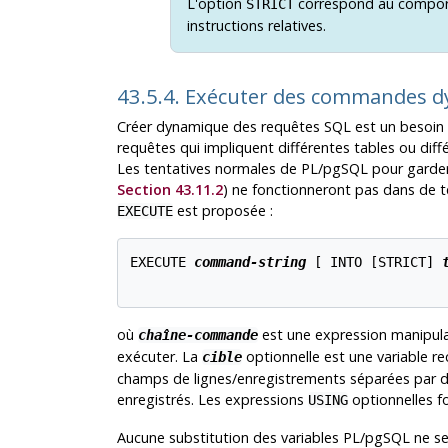
L'option
correspond au compo
STRICT
instructions relatives.
43.5.4. Exécuter des commandes 
Créer dynamique des requêtes SQL est un besoin 
requêtes qui impliquent différentes tables ou dif
Les tentatives normales de
PL/pgSQL
pour garder
Section 43.11.2
) ne fonctionneront pas dans de te
est proposée :
EXECUTE
EXECUTE 
command-string
 [
 INTO [
STRICT
] 
où
est une expression manipula
chaîne-commande
exécuter. La
optionnelle est une variable r
cible
champs de lignes/enregistrements séparées par de
enregistrés. Les expressions
optionnelles f
USING
Aucune substitution des variables
PL/pgSQL
ne se