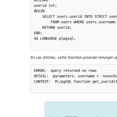
DECLARE

userid int;

BEGIN

    SELECT users.userid INTO STRICT user
        FROM users WHERE users.username 
    RETURN userid;

END;

$$ LANGUAGE plpgsql;

En cas d'échec, cette fonction pourrait renvoyer u
ERROR:  query returned no rows

DETAIL:  parameters: username = 'nosuchu
CONTEXT:  PL/pgSQL function get_userid(t