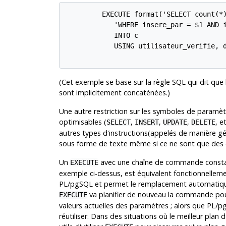
         EXECUTE format('SELECT count(*)
            'WHERE insere_par = $1 AND i
            INTO c

            USING utilisateur_verifie, d
(Cet exemple se base sur la règle SQL qui dit que 
sont implicitement concaténées.)
Une autre restriction sur les symboles de paramè
optimisables (
,
,
,
, e
SELECT
INSERT
UPDATE
DELETE
autres types d'instructions(appelés de manière gé
sous forme de texte même si ce ne sont que des
Un
avec une chaîne de commande const
EXECUTE
exemple ci-dessus, est équivalent fonctionnellem
PL/pgSQL
et permet le remplacement automatiqu
va planifier de nouveau la commande pour
EXECUTE
valeurs actuelles des paramètres ; alors que
PL/p
réutiliser. Dans des situations où le meilleur pla