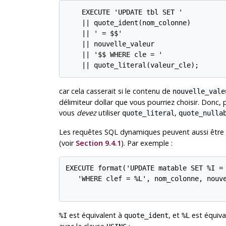
    EXECUTE 'UPDATE tbl SET '

    || quote_ident(nom_colonne)

    || ' = $$'

    || nouvelle_valeur

    || '$$ WHERE cle = '

    || quote_literal(valeur_cle);
car cela casserait si le contenu de
nouvelle_vale
délimiteur dollar que vous pourriez choisir. Donc,
vous
devez
utiliser
,
quote_literal
quote_nulla
Les requêtes SQL dynamiques peuvent aussi être co
(voir
Section 9.4.1
). Par exemple :
EXECUTE format('UPDATE matable SET %I = 
   'WHERE clef = %L', nom_colonne, nouve
est équivalent à
, et
est équiva
%I
quote_ident
%L