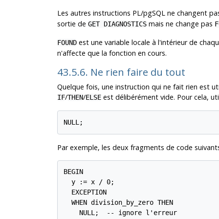
Les autres instructions
PL/pgSQL
ne changent pas
sortie de
mais ne change pas
GET DIAGNOSTICS
F
est une variable locale à l'intérieur de chaq
FOUND
n'affecte que la fonction en cours.
43.5.6. Ne rien faire du tout
Quelque fois, une instruction qui ne fait rien est u
/
/
est délibérément vide. Pour cela, utili
IF
THEN
ELSE
NULL;
Par exemple, les deux fragments de code suivants
BEGIN

  y := x / 0;

  EXCEPTION

  WHEN division_by_zero THEN

    NULL;  -- ignore l'erreur
