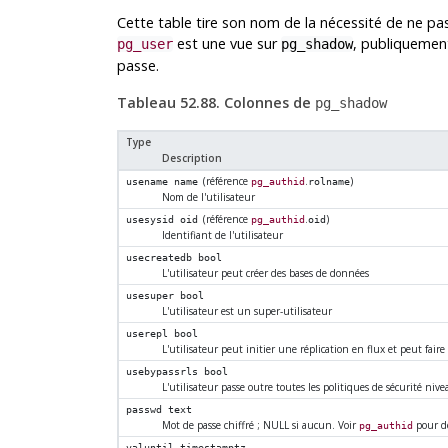
Cette table tire son nom de la nécessité de ne pas
est une vue sur
, publiquemen
pg_user
pg_shadow
passe.
Tableau 52.88. Colonnes de
pg_shadow
Type
Description
(référence
.
)
usename
name
pg_authid
rolname
Nom de l'utilisateur
(référence
.
)
usesysid
oid
pg_authid
oid
Identifiant de l'utilisateur
usecreatedb
bool
L'utilisateur peut créer des bases de données
usesuper
bool
L'utilisateur est un super-utilisateur
userepl
bool
L'utilisateur peut initier une réplication en flux et peut faire
usebypassrls
bool
L'utilisateur passe outre toutes les politiques de sécurité nive
passwd
text
Mot de passe chiffré ; NULL si aucun. Voir
pour de
pg_authid
valuntil
timestamptz