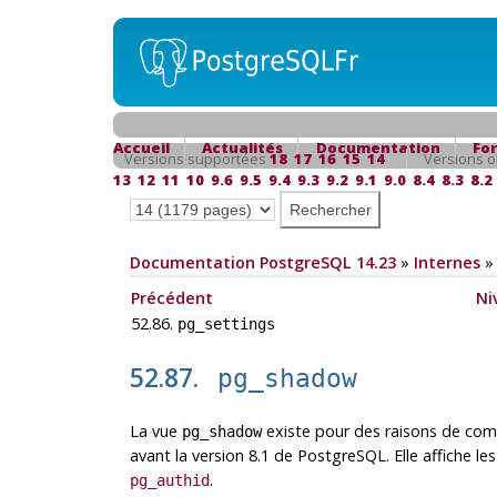
Accueil
Actualités
Documentation
Fo
Versions supportées
18
17
16
15
14
Versions o
13
12
11
10
9.6
9.5
9.4
9.3
9.2
9.1
9.0
8.4
8.3
8.2
Documentation PostgreSQL 14.23
»
Internes
Précédent
Ni
52.86.
pg_settings
52.87.
pg_shadow
La vue
existe pour des raisons de comp
pg_shadow
avant la version 8.1 de
PostgreSQL
. Elle affiche 
.
pg_authid