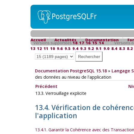
Accueil
Actualités
Documentation
Fo
Versions supportées
18
17
16
15
14
Versions o
13
12
11
10
9.6
9.5
9.4
9.3
9.2
9.1
9.0
8.4
8.3
8.2
Documentation PostgreSQL 15.18
»
Langage 
des données au niveau de l'application
Précédent
Ni
13.3. Verrouillage explicite
13.4. Vérification de cohéren
l'application
13.4.1. Garantir la Cohérence avec des Transaction