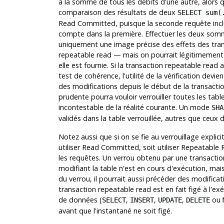
à la somme de tous les débits d'une autre, alors q
comparaison des résultats de deux
SELECT sum(
Read Committed, puisque la seconde requête inclu
compte dans la première. Effectuer les deux som
uniquement une image précise des effets des trans
repeatable read — mais on pourrait légitimement
elle est fournie. Si la transaction repeatable read
test de cohérence, l'utilité de la vérification devi
des modifications depuis le début de la transacti
prudente pourra vouloir verrouiller toutes les tables
incontestable de la réalité courante. Un mode
SHA
validés dans la table verrouillée, autres que ceux 
Notez aussi que si on se fie au verrouillage explic
utiliser Read Committed, soit utiliser Repeatable R
les requêtes. Un verrou obtenu par une transactio
modifiant la table n'est en cours d'exécution, mais 
du verrou, il pourrait aussi précéder des modifica
transaction repeatable read est en fait figé à l
de données (
,
,
,
ou
SELECT
INSERT
UPDATE
DELETE
avant que l'instantané ne soit figé.