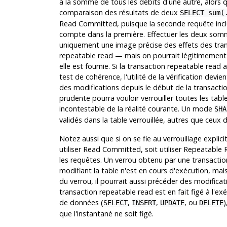
à la somme de tous les débits d'une autre, alors q
comparaison des résultats de deux
SELECT sum(
Read Committed, puisque la seconde requête inclu
compte dans la première. Effectuer les deux som
uniquement une image précise des effets des trans
repeatable read — mais on pourrait légitimement
elle est fournie. Si la transaction repeatable read
test de cohérence, l'utilité de la vérification devi
des modifications depuis le début de la transacti
prudente pourra vouloir verrouiller toutes les tables
incontestable de la réalité courante. Un mode
SHA
validés dans la table verrouillée, autres que ceux 
Notez aussi que si on se fie au verrouillage explic
utiliser Read Committed, soit utiliser Repeatable R
les requêtes. Un verrou obtenu par une transactio
modifiant la table n'est en cours d'exécution, mais 
du verrou, il pourrait aussi précéder des modifica
transaction repeatable read est en fait figé à l
de données (
,
,
, ou
)
SELECT
INSERT
UPDATE
DELETE
que l'instantané ne soit figé.