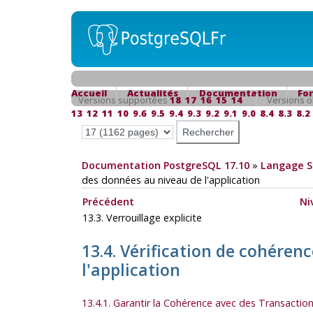
Accueil
Actualités
Documentation
Fo
Versions supportées
18
17
16
15
14
Versions o
13
12
11
10
9.6
9.5
9.4
9.3
9.2
9.1
9.0
8.4
8.3
8.2
Documentation PostgreSQL 17.10
»
Langage 
des données au niveau de l'application
Précédent
Ni
13.3. Verrouillage explicite
13.4. Vérification de cohéren
l'application
13.4.1. Garantir la Cohérence avec des Transaction