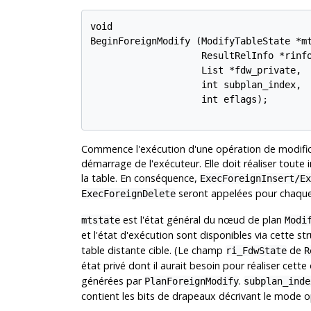
void

BeginForeignModify (ModifyTableState *mt
                    ResultRelInfo *rinfo
                    List *fdw_private,

                    int subplan_index,

                    int eflags);

Commence l'exécution d'une opération de modificat
démarrage de l'exécuteur. Elle doit réaliser toute 
la table. En conséquence,
ExecForeignInsert/Ex
seront appelées pour chaque l
ExecForeignDelete
est l'état général du nœud de plan
mtstate
Modi
et l'état d'exécution sont disponibles via cette st
table distante cible. (Le champ
de
ri_FdwState
R
état privé dont il aurait besoin pour réaliser cette
générées par
.
PlanForeignModify
subplan_inde
contient les bits de drapeaux décrivant le mode o