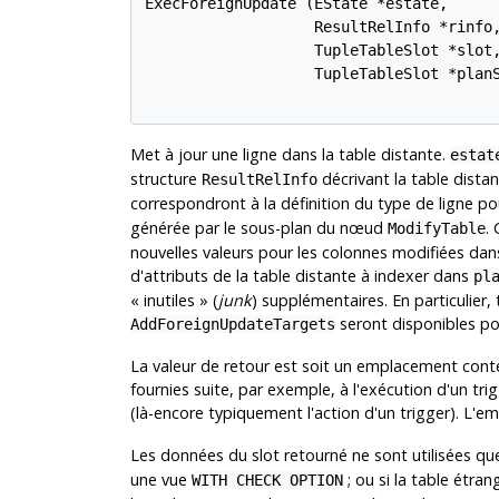
ExecForeignUpdate (EState *estate,

                   ResultRelInfo *rinfo,
                   TupleTableSlot *slot,
                   TupleTableSlot *planS
Met à jour une ligne dans la table distante.
estat
structure
décrivant la table distan
ResultRelInfo
correspondront à la définition du type de ligne po
générée par le sous-plan du nœud
.
ModifyTable
nouvelles valeurs pour les colonnes modifiées dan
d'attributs de la table distante à indexer dans
pl
«
inutiles
»
(
junk
) supplémentaires. En particulier
seront disponibles pou
AddForeignUpdateTargets
La valeur de retour est soit un emplacement conte
fournies suite, par exemple, à l'exécution d'un tri
(là-encore typiquement l'action d'un trigger). L'
Les données du slot retourné ne sont utilisées q
une vue
; ou si la table étra
WITH CHECK OPTION