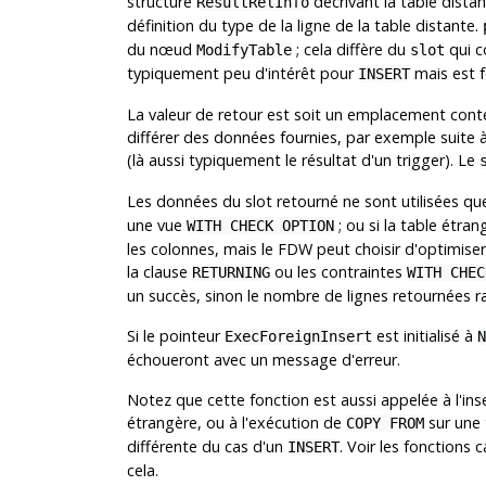
structure
décrivant la table distan
ResultRelInfo
définition du type de la ligne de la table distante.
du nœud
; cela diffère du
qui c
ModifyTable
slot
typiquement peu d'intérêt pour
mais est f
INSERT
La valeur de retour est soit un emplacement cont
différer des données fournies, par exemple suite à 
(là aussi typiquement le résultat d'un trigger). Le
Les données du slot retourné ne sont utilisées q
une vue
; ou si la table étra
WITH CHECK OPTION
les colonnes, mais le FDW peut choisir d'optimise
la clause
ou les contraintes
RETURNING
WITH CHEC
un succès, sinon le nombre de lignes retournées r
Si le pointeur
est initialisé à
ExecForeignInsert
N
échoueront avec un message d'erreur.
Notez que cette fonction est aussi appelée à l'inse
étrangère, ou à l'exécution de
sur une 
COPY FROM
différente du cas d'un
. Voir les fonctions
INSERT
cela.