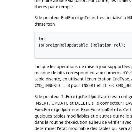
mémoire allouée via palloc. Par contre, les fichier
libérés par exemple.
Si le pointeur
est initialisé à
EndForeignInsert
NU
d'insertion.
int

IsForeignRelUpdatable (Relation rel);

Indique les opérations de mise à jour supportées p
masque de bits correspondant aux numéros d'évén
table disante, en utilisant l'énumération
.
CmdType
pour
et
CMD_INSERT) = 8
INSERT
(1 << CMD_DE
Si le pointeur
est config
IsForeignRelUpdatable
INSERT, UPDATE et DELETE si le connecteur FDW 
et
. Cet
ExecForeignUpdate
ExecForeignDelete
quelques tables modifiables et d'autres qui ne le s
dans la routine d'exécution au lieu de vérifier ave
déterminer l'état modifiable des tables qui sera a