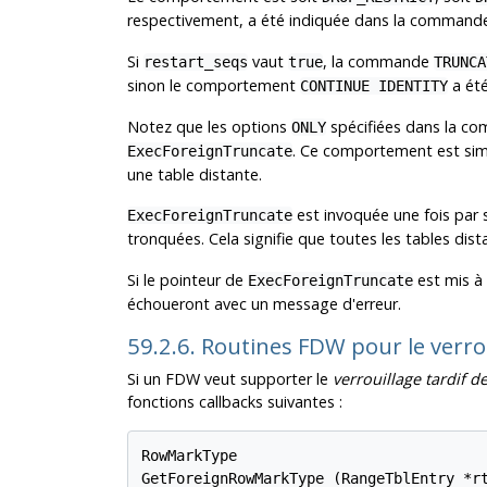
respectivement, a été indiquée dans la comman
Si
vaut
, la commande
restart_seqs
true
TRUNCA
sinon le comportement
a été
CONTINUE IDENTITY
Notez que les options
spécifiées dans la 
ONLY
. Ce comportement est simi
ExecForeignTruncate
une table distante.
est invoquée une fois par 
ExecForeignTruncate
tronquées. Cela signifie que toutes les tables dis
Si le pointeur de
est mis à
ExecForeignTruncate
échoueront avec un message d'erreur.
59.2.6. Routines FDW pour le verrou
Si un FDW veut supporter le
verrouillage tardif de
fonctions callbacks suivantes :
RowMarkType

GetForeignRowMarkType (RangeTblEntry *rt