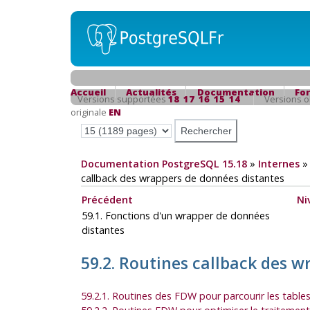
Accueil
Actualités
Documentation
Fo
Versions supportées
18
17
16
15
14
Versions 
originale
EN
Documentation PostgreSQL 15.18
»
Internes
callback des wrappers de données distantes
Précédent
Ni
59.1. Fonctions d'un wrapper de données
distantes
59.2. Routines callback des 
59.2.1. Routines des FDW pour parcourir les table