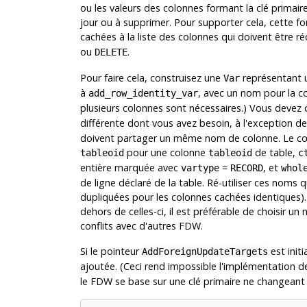
ou les valeurs des colonnes formant la clé primaire 
jour ou à supprimer. Pour supporter cela, cette f
cachées à la liste des colonnes qui doivent être 
ou
.
DELETE
Pour faire cela, construisez une
représentant u
Var
à
, avec un nom pour la co
add_row_identity_var
plusieurs colonnes sont nécessaires.) Vous devez 
différente dont vous avez besoin, à l'exception d
doivent partager un même nom de colonne. Le cœ
pour une colonne
de table,
tableoid
tableoid
c
entière marquée avec
=
, et
vartype
RECORD
whol
de ligne déclaré de la table. Ré-utiliser ces noms
dupliquées pour les colonnes cachées identiques).
dehors de celles-ci, il est préférable de choisir u
conflits avec d'autres FDW.
Si le pointeur
est initi
AddForeignUpdateTargets
ajoutée. (Ceci rend impossible l'implémentation 
le FDW se base sur une clé primaire ne changeant pa