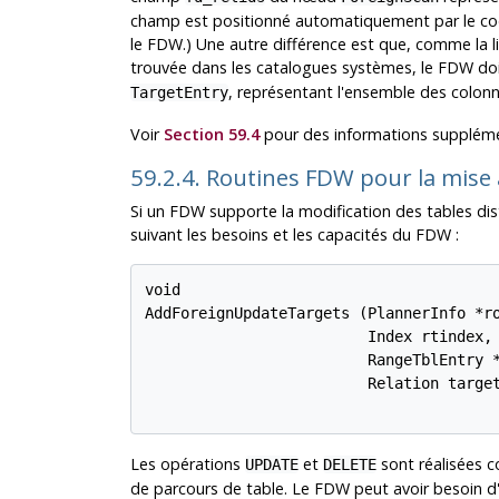
champ est positionné automatiquement par le code 
le FDW.) Une autre différence est que, comme la l
trouvée dans les catalogues systèmes, le FDW doi
, représentant l'ensemble des colonnes
TargetEntry
Voir
Section 59.4
pour des informations suppléme
59.2.4. Routines FDW pour la mise 
Si un FDW supporte la modification des tables dista
suivant les besoins et les capacités du FDW :
void

AddForeignUpdateTargets (PlannerInfo *ro
                         Index rtindex,

                         RangeTblEntry *
                         Relation target
Les opérations
et
sont réalisées 
UPDATE
DELETE
de parcours de table. Le FDW peut avoir besoin d'