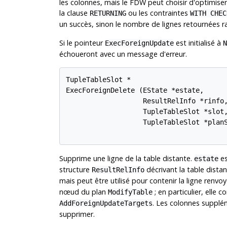
les colonnes, mais le FDW peut choisir d'optimise
la clause
ou les contraintes
RETURNING
WITH CHEC
un succès, sinon le nombre de lignes retournées r
Si le pointeur
est initialisé à
ExecForeignUpdate
N
échoueront avec un message d'erreur.
TupleTableSlot *

ExecForeignDelete (EState *estate,

                   ResultRelInfo *rinfo,
                   TupleTableSlot *slot,
                   TupleTableSlot *planS
Supprime une ligne de la table distante.
es
estate
structure
décrivant la table distan
ResultRelInfo
mais peut être utilisé pour contenir la ligne renvo
nœud du plan
; en particulier, elle
ModifyTable
. Les colonnes suppléme
AddForeignUpdateTargets
supprimer.