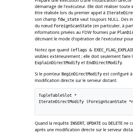
Prépare une exécution d'une modification directe s
démarrage de l'exécuteur. Elle doit réaliser toute i
être réalisée lors du premier appel à
IterateDire
son champ
vaut toujours NULL. Des inf
fdw_state
du nœud
(en particulier, à pa
ForeignScanState
informations privées au FDW fournies par
PlanDi
décrivant le mode d'opération de l'exécuteur pou
Notez que quand
(eflags & EXEC_FLAG_EXPLAI
visibles extérieurement ; elle doit seulement fair
et
.
ExplainDirectModify
EndDirectModify
Si le pointeur
est configuré 
BeginDirectModify
modification directe sur le serveur distant.
TupleTableSlot *

IterateDirectModify (ForeignScanState *n
Quand la requête
,
ou
ne c
INSERT
UPDATE
DELETE
après une modification directe sur le serveur dist