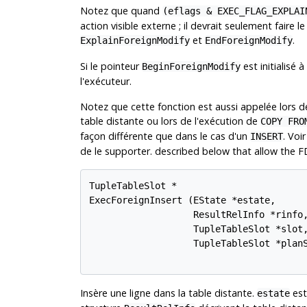
Notez que quand
(eflags & EXEC_FLAG_EXPLAI
action visible externe ; il devrait seulement faire
et
.
ExplainForeignModify
EndForeignModify
Si le pointeur
est initialisé à
BeginForeignModify
l'exécuteur.
Notez que cette fonction est aussi appelée lors de
table distante ou lors de l'exécution de
COPY FRO
façon différente que dans le cas d'un
. Voi
INSERT
de le supporter. described below that allow the 
TupleTableSlot *

ExecForeignInsert (EState *estate,

                   ResultRelInfo *rinfo,
                   TupleTableSlot *slot,
                   TupleTableSlot *planS
Insère une ligne dans la table distante.
est
estate