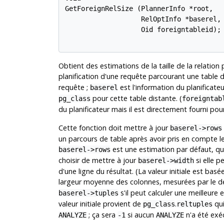
GetForeignRelSize (PlannerInfo *root,

                   RelOptInfo *baserel,

                   Oid foreigntableid);

Obtient des estimations de la taille de la relation
planification d'une requête parcourant une table 
requête ;
est l'information du planificateur
baserel
pour cette table distante. (
pg_class
foreigntab
du planificateur mais il est directement fourni pour
Cette fonction doit mettre à jour
baserel->rows
un parcours de table après avoir pris en compte le fi
est une estimation par défaut, qui
baserel->rows
choisir de mettre à jour
si elle p
baserel->width
d'une ligne du résultat. (La valeur initiale est ba
largeur moyenne des colonnes, mesurées par le d
s'il peut calculer une meilleure
baserel->tuples
valeur initiale provient de
.
qui
pg_class
reltuples
; ça sera
si aucun
n'a été exéc
ANALYZE
-1
ANALYZE