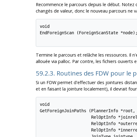
Recommence le parcours depuis le début. Notez q
changés de valeur, donc le nouveau parcours ne v
void

EndForeignScan (ForeignScanState *node);
Termine le parcours et relâche les ressources. Il 
allouée via palloc. Par contre, les fichiers ouvert
59.2.3. Routines des FDW pour le p
Si un FDW permet d'effectuer des jointures dista
et en faisant la jointure localement), il devrait four
void

GetForeignJoinPaths (PlannerInfo *root,

                     RelOptInfo *joinrel
                     RelOptInfo *outerre
                     RelOptInfo *innerre
                     JoinType jointype,
