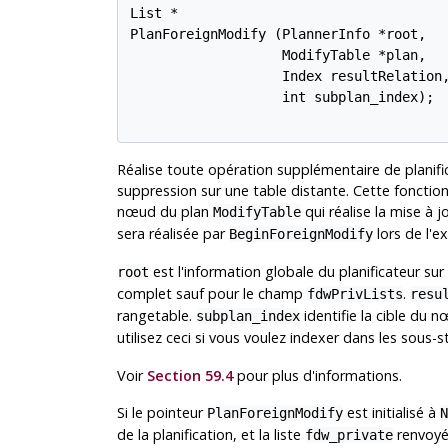
List *

PlanForeignModify (PlannerInfo *root,

                   ModifyTable *plan,

                   Index resultRelation,
                   int subplan_index);

Réalise toute opération supplémentaire de planific
suppression sur une table distante. Cette fonctio
nœud du plan
qui réalise la mise à 
ModifyTable
sera réalisée par
lors de l'e
BeginForeignModify
est l'information globale du planificateur sur
root
complet sauf pour le champ
.
fdwPrivLists
resu
rangetable.
identifie la cible du 
subplan_index
utilisez ceci si vous voulez indexer dans les sous-
Voir
Section 59.4
pour plus d'informations.
Si le pointeur
est initialisé à
PlanForeignModify
N
de la planification, et la liste
renvoyé
fdw_private