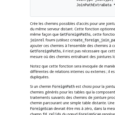
                     JoinPathExtraData *
Crée les chemins possibles d'accès pour une joint
du même serveur distant. Cette fonction optionnell
même façon que
, cette foncti
GetForeignPaths
fourni (utilisez
joinrel
create_foreign_join_p
ajouter ces chemins à l'ensemble des chemins à co
, il n'est pas nécessaire que ce
GetForeignPaths
mesure où des chemins entraînant des jointures lo
Notez que cette fonction sera invoquée de manièr
différentes de relations internes ou externes ; il 
dupliquées.
Si un chemin
est choisi pour la joint
ForeignPath
chemins générés pour les tables qui la composent et
traitements suivants des chemins de jointure pr
chemin parcourant une simple table distante. Une 
devrait être mis à zéro, dans la mesur
ForeignScan
champ
du nœud
représen
fd_relids
ForeignScan