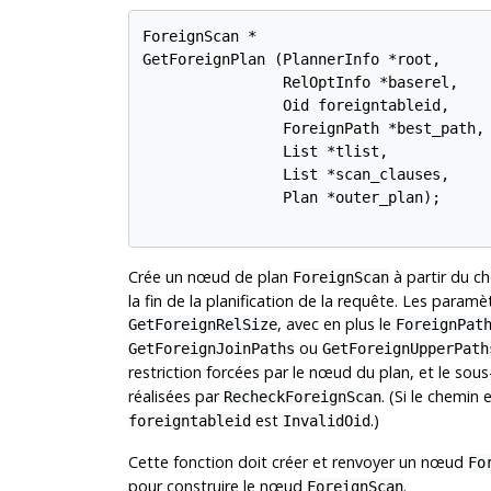
ForeignScan *

GetForeignPlan (PlannerInfo *root,

                RelOptInfo *baserel,

                Oid foreigntableid,

                ForeignPath *best_path,

                List *tlist,

                List *scan_clauses,

                Plan *outer_plan);

Crée un nœud de plan
à partir du ch
ForeignScan
la fin de la planification de la requête. Les param
, avec en plus le
GetForeignRelSize
ForeignPat
ou
GetForeignJoinPaths
GetForeignUpperPath
restriction forcées par le nœud du plan, et le sou
réalisées par
. (Si le chemin
RecheckForeignScan
est
.)
foreigntableid
InvalidOid
Cette fonction doit créer et renvoyer un nœud
Fo
pour construire le nœud
.
ForeignScan