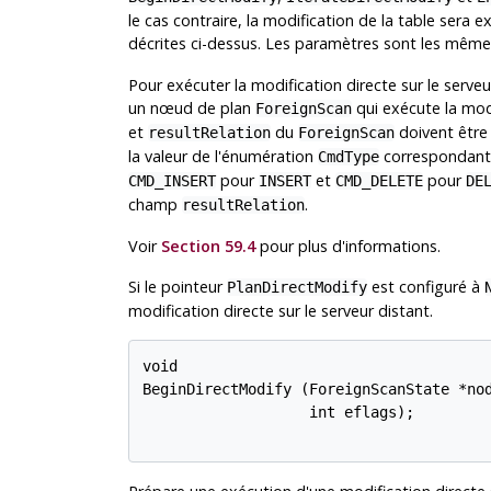
le cas contraire, la modification de la table sera e
décrites ci-dessus. Les paramètres sont les mêm
Pour exécuter la modification directe sur le serveur
un nœud de plan
qui exécute la modi
ForeignScan
et
du
doivent être
resultRelation
ForeignScan
la valeur de l'énumération
correspondante
CmdType
pour
et
pour
CMD_INSERT
INSERT
CMD_DELETE
DE
champ
.
resultRelation
Voir
Section 59.4
pour plus d'informations.
Si le pointeur
est configuré à
PlanDirectModify
modification directe sur le serveur distant.
void

BeginDirectModify (ForeignScanState *nod
                   int eflags);
