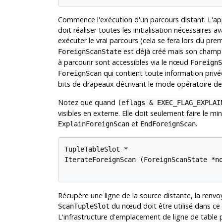
Commence l'exécution d'un parcours distant. L'app
doit réaliser toutes les initialisation nécessaire
exécuter le vrai parcours (cela se fera lors du pre
est déjà créé mais son cham
ForeignScanState
à parcourir sont accessibles via le nœud
ForeignS
qui contient toute information priv
ForeignScan
bits de drapeaux décrivant le mode opératoire de
Notez que quand
(eflags & EXEC_FLAG_EXPLAI
visibles en externe. Elle doit seulement faire le 
et
.
ExplainForeignScan
EndForeignScan
TupleTableSlot *

IterateForeignScan (ForeignScanState *no
Récupère une ligne de la source distante, la ren
du nœud doit être utilisé dans ce b
ScanTupleSlot
L'infrastructure d'emplacement de ligne de table p