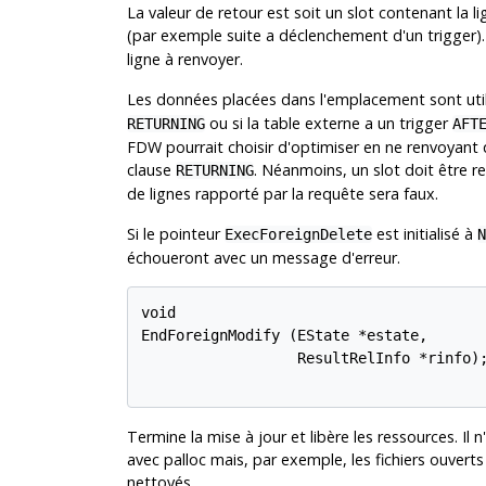
La valeur de retour est soit un slot contenant la 
(par exemple suite a déclenchement d'un trigger)
ligne à renvoyer.
Les données placées dans l'emplacement sont util
ou si la table externe a un trigger
RETURNING
AFT
FDW pourrait choisir d'optimiser en ne renvoyant 
clause
. Néanmoins, un slot doit être r
RETURNING
de lignes rapporté par la requête sera faux.
Si le pointeur
est initialisé à
ExecForeignDelete
N
échoueront avec un message d'erreur.
void

EndForeignModify (EState *estate,

                  ResultRelInfo *rinfo);
Termine la mise à jour et libère les ressources. I
avec palloc mais, par exemple, les fichiers ouvert
nettoyés.