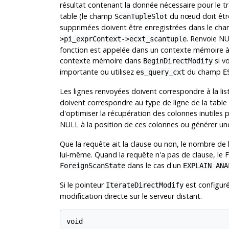
résultat contenant la donnée nécessaire pour le 
table (le champ
du nœud doit être 
ScanTupleSlot
supprimées doivent être enregistrées dans le ch
. Renvoie NU
>pi_exprContext->ecxt_scantuple
fonction est appelée dans un contexte mémoire à c
contexte mémoire dans
si v
BeginDirectModify
importante ou utilisez
du champ
es_query_cxt
E
Les lignes renvoyées doivent correspondre à la lis
doivent correspondre au type de ligne de la table 
d'optimiser la récupération des colonnes inutiles 
NULL à la position de ces colonnes ou générer une
Que la requête ait la clause ou non, le nombre de
lui-même. Quand la requête n'a pas de clause, le
dans le cas d'un
ForeignScanState
EXPLAIN ANA
Si le pointeur
est configur
IterateDirectModify
modification directe sur le serveur distant.
void
