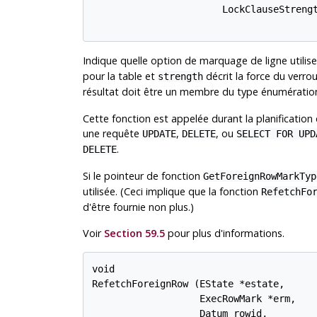
                       LockClauseStrengt
Indique quelle option de marquage de ligne utilise
pour la table et
décrit la force du verrou
strength
résultat doit être un membre du type énumérati
Cette fonction est appelée durant la planification
une requête
,
, ou
UPDATE
DELETE
SELECT FOR UPD
.
DELETE
Si le pointeur de fonction
GetForeignRowMarkTyp
utilisée. (Ceci implique que la fonction
RefetchFo
d'être fournie non plus.)
Voir
Section 59.5
pour plus d'informations.
void

RefetchForeignRow (EState *estate,

                   ExecRowMark *erm,

                   Datum rowid,
