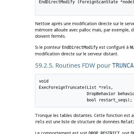
EndDirectModify (ForeignScanState *node)
Nettoie après une modification directe sur le serv
mémoire allouée avec palloc mais, par exemple, de
doivent fermés.
Si le pointeur
est configuré à
EndDirectModify
N
modification directe sur le serveur distant.
59.2.5. Routines FDW pour
TRUNCA
void

ExecForeignTruncate(List *rels,

                    DropBehavior behavio
Tronque les tables distantes. Cette fonction est
est une liste de structure de données
rels
Relat
Le comportement est soit
, soit
DROP_RESTRICT
D