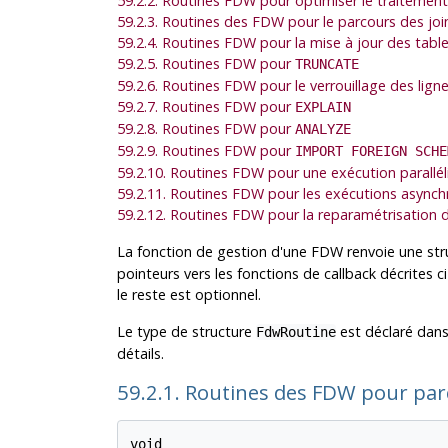
59.2.2. Routines FDW pour optimiser le traitement
59.2.3. Routines des FDW pour le parcours des joi
59.2.4. Routines FDW pour la mise à jour des tabl
59.2.5. Routines FDW pour
TRUNCATE
59.2.6. Routines FDW pour le verrouillage des lign
59.2.7. Routines FDW pour
EXPLAIN
59.2.8. Routines FDW pour
ANALYZE
59.2.9. Routines FDW pour
IMPORT FOREIGN SCHE
59.2.10. Routines FDW pour une exécution parallél
59.2.11. Routines FDW pour les exécutions async
59.2.12. Routines FDW pour la reparamétrisation 
La fonction de gestion d'une FDW renvoie une st
pointeurs vers les fonctions de callback décrites c
le reste est optionnel.
Le type de structure
est déclaré dan
FdwRoutine
détails.
59.2.1. Routines des FDW pour parc
void
