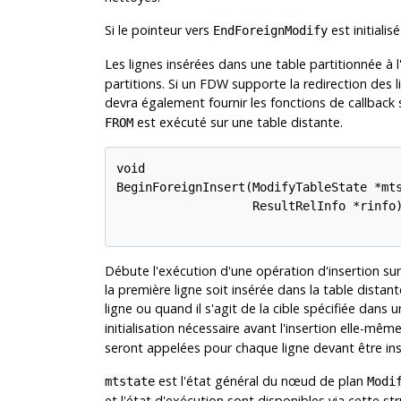
Si le pointeur vers
est initialis
EndForeignModify
Les lignes insérées dans une table partitionnée à l
partitions. Si un FDW supporte la redirection des l
devra également fournir les fonctions de callbac
est exécuté sur une table distante.
FROM
void

BeginForeignInsert(ModifyTableState *mts
                   ResultRelInfo *rinfo)
Débute l'exécution d'une opération d'insertion sur
la première ligne soit insérée dans la table distante
ligne ou quand il s'agit de la cible spécifiée da
initialisation nécessaire avant l'insertion elle-mêm
seront appelées pour chaque ligne devant être ins
est l'état général du nœud de plan
mtstate
Modi
et l'état d'exécution sont disponibles via cette st