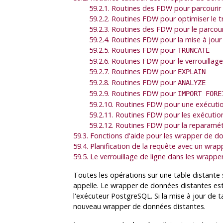
59.2.1. Routines des FDW pour parcourir 
59.2.2. Routines FDW pour optimiser le t
59.2.3. Routines des FDW pour le parcour
59.2.4. Routines FDW pour la mise à jour
59.2.5. Routines FDW pour
TRUNCATE
59.2.6. Routines FDW pour le verrouillage
59.2.7. Routines FDW pour
EXPLAIN
59.2.8. Routines FDW pour
ANALYZE
59.2.9. Routines FDW pour
IMPORT FORE
59.2.10. Routines FDW pour une exécution
59.2.11. Routines FDW pour les exécuti
59.2.12. Routines FDW pour la reparamét
59.3. Fonctions d'aide pour les wrapper de d
59.4. Planification de la requête avec un wra
59.5. Le verrouillage de ligne dans les wrapp
Toutes les opérations sur une table distant
appelle. Le wrapper de données distantes est
l'exécuteur
PostgreSQL
. Si la mise à jour de
nouveau wrapper de données distantes.