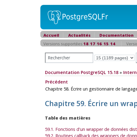
Accueil
Actualités
Documentation
Versions supportées
18
17
16
15
14
Versi
Documentation PostgreSQL 15.18
»
Intern
Précédent
Chapitre 58. Écrire un gestionnaire de langa
Chapitre 59. Écrire un wra
Table des matières
59.1. Fonctions d'un wrapper de données dis
59.2. Routines callback des wrappers de don