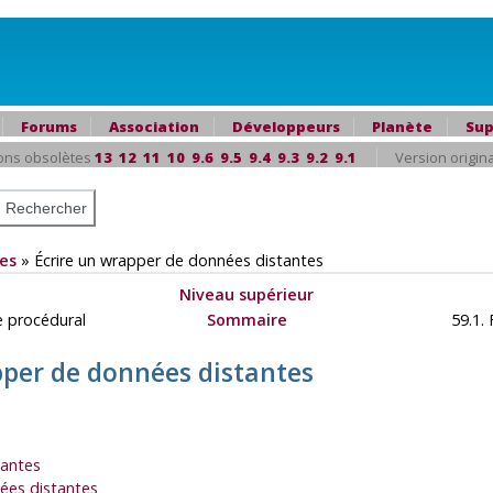
Forums
Association
Développeurs
Planète
Sup
ons obsolètes
13
12
11
10
9.6
9.5
9.4
9.3
9.2
9.1
Version origin
es
»
Écrire un wrapper de données distantes
Niveau supérieur
ge procédural
Sommaire
59.1. 
pper de données distantes
tantes
nées distantes