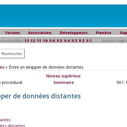
Forums
Association
Développeurs
Planète
Sup
ons obsolètes
13
12
11
10
9.6
9.5
9.4
9.3
9.2
9.1
Version origin
es
»
Écrire un wrapper de données distantes
Niveau supérieur
ge procédural
Sommaire
59.1. 
pper de données distantes
tantes
nées distantes