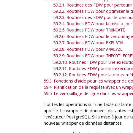
59.2.1. Routines des FDW pour parcourir 
59.2.2. Routines FDW pour optimiser le t
59.2.3. Routines des FDW pour le parcour
59.2.4. Routines FDW pour la mise à jour
59.2.5. Routines FDW pour
TRUNCATE
59.2.6. Routines FDW pour le verrouillage
59.2.7. Routines FDW pour
EXPLAIN
59.2.8. Routines FDW pour
ANALYZE
59.2.9. Routines FDW pour
IMPORT FORE
59.2.10. Routines FDW pour une exécution
59.2.11. Routines FDW pour les exécuti
59.2.12. Routines FDW pour la reparamét
59.3. Fonctions d'aide pour les wrapper de d
59.4. Planification de la requête avec un wra
59.5. Le verrouillage de ligne dans les wrapp
Toutes les opérations sur une table distant
appelle. Le wrapper de données distantes est
l'exécuteur
PostgreSQL
. Si la mise à jour de
nouveau wrapper de données distantes.