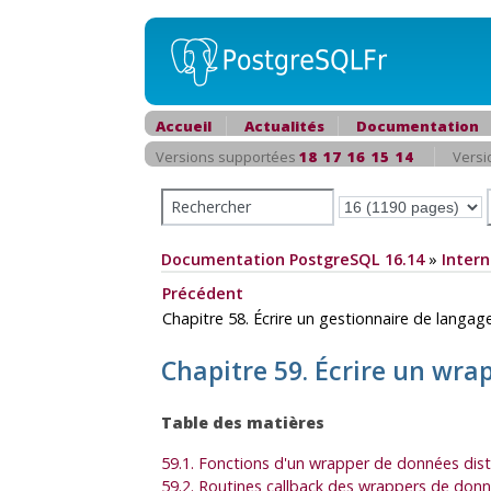
Accueil
Actualités
Documentation
Versions supportées
18
17
16
15
14
Versi
Documentation PostgreSQL 16.14
»
Intern
Précédent
Chapitre 58. Écrire un gestionnaire de langa
Chapitre 59. Écrire un wra
Table des matières
59.1. Fonctions d'un wrapper de données dis
59.2. Routines callback des wrappers de don