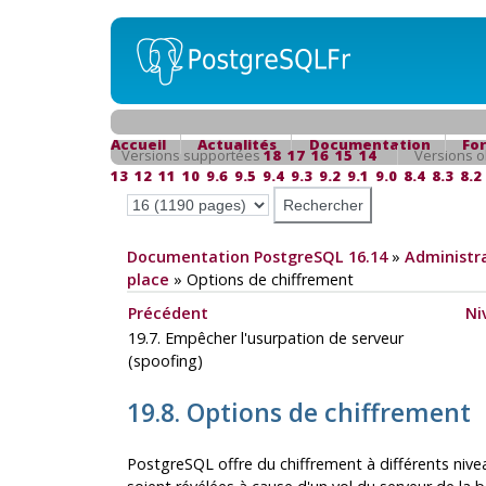
Accueil
Actualités
Documentation
Fo
Versions supportées
18
17
16
15
14
Versions o
13
12
11
10
9.6
9.5
9.4
9.3
9.2
9.1
9.0
8.4
8.3
8.2
Documentation PostgreSQL 16.14
»
Administra
place
»
Options de chiffrement
Précédent
Ni
19.7. Empêcher l'usurpation de serveur
(spoofing)
19.8. Options de chiffrement
PostgreSQL
offre du chiffrement à différents nivea