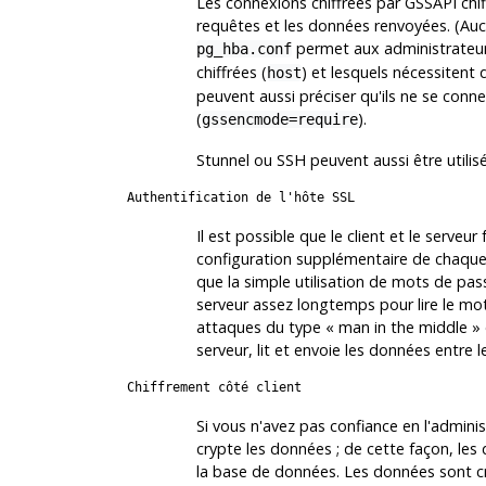
Les connexions chiffrées par GSSAPI chif
requêtes et les données renvoyées. (Aucu
permet aux administrateurs
pg_hba.conf
chiffrées (
) et lesquels nécessitent
host
peuvent aussi préciser qu'ils ne se con
(
).
gssencmode=require
Stunnel
ou
SSH
peuvent aussi être utilisé
Authentification de l'hôte SSL
Il est possible que le client et le serveu
configuration supplémentaire de chaque cô
que la simple utilisation de mots de pas
serveur assez longtemps pour lire le mot
attaques du type
«
man in the middle
»
serveur, lit et envoie les données entre le
Chiffrement côté client
Si vous n'avez pas confiance en l'adminis
crypte les données ; de cette façon, les
la base de données. Les données sont cry