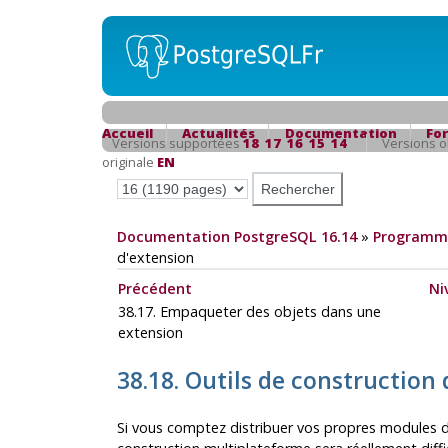
Accueil
Actualités
Documentation
Fo
Versions supportées
18
17
16
15
14
Versions 
originale
EN
Documentation PostgreSQL 16.14
»
Programma
d'extension
Précédent
Ni
38.17. Empaqueter des objets dans une
extension
38.18. Outils de construction
Si vous comptez distribuer vos propres modules 