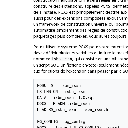
construction multiplateforme sera réellement diff
construire des extensions, appelés
PGXS
, permett
déjà installé.
PGXS
est principalement destiné aux e
aussi pour des extensions composées exclusive
un framework de construction universel qui pourrait
automatise simplement des règles de constructi
paquetages plus complexes, vous aurez toujours b
Pour utiliser le système
PGXS
pour votre extension
devez définir plusieurs variables et inclure le make
nommée
, qui consiste en une biblioth
isbn_issn
un script SQL, un fichier d'en-tête (seulement néc
aux fonctions de l'extension sans passer par le S
MODULES = isbn_issn

EXTENSION = isbn_issn

DATA = isbn_issn--1.0.sql

DOCS = README.isbn_issn

HEADERS_isbn_issn = isbn_issn.h

PG_CONFIG = pg_config

PGXS := $(shell $(PG_CONFIG) --pgxs)
