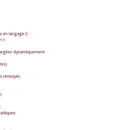
ns en langage C
n 1
 chargées dynamiquement
tes)
s renvoyés
n
t
iadiques