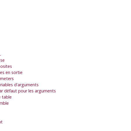
L
ase
osites
s en sortie
ameters
riables d'arguments
ar défaut pour les arguments
 table
mble
nt