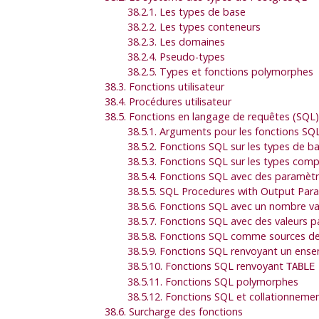
38.2.1. Les types de base
38.2.2. Les types conteneurs
38.2.3. Les domaines
38.2.4. Pseudo-types
38.2.5. Types et fonctions polymorphes
38.3. Fonctions utilisateur
38.4. Procédures utilisateur
38.5. Fonctions en langage de requêtes (
SQL
)
38.5.1. Arguments pour les fonctions
SQ
38.5.2. Fonctions
SQL
sur les types de b
38.5.3. Fonctions
SQL
sur les types comp
38.5.4. Fonctions
SQL
avec des paramètre
38.5.5.
SQL
Procedures with Output Par
38.5.6. Fonctions
SQL
avec un nombre va
38.5.7. Fonctions
SQL
avec des valeurs p
38.5.8. Fonctions
SQL
comme sources de
38.5.9. Fonctions
SQL
renvoyant un ense
38.5.10. Fonctions
SQL
renvoyant
TABLE
38.5.11. Fonctions
SQL
polymorphes
38.5.12. Fonctions
SQL
et collationneme
38.6. Surcharge des fonctions