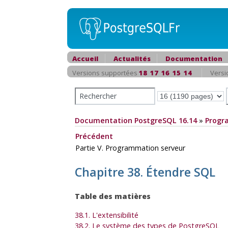
Accueil
Actualités
Documentation
Versions supportées
18
17
16
15
14
Versi
Documentation PostgreSQL 16.14
»
Progr
Précédent
Partie V. Programmation serveur
Chapitre 38. Étendre
SQL
Table des matières
38.1. L'extensibilité
38.2. Le système des types de
PostgreSQL