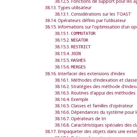
38.12.5. Fonctions de support pour les 
38.13. Types utilisateur
38.13.1. Considérations sur les TOAST
38.14. Opérateurs définis par l'utilisateur
38.15. Informations sur l'optimisation d'un o
38.15.1.
COMMUTATOR
38.15.2.
NEGATOR
38.15.3.
RESTRICT
38.15.4.
JOIN
38.15.5.
HASHES
38.15.6.
MERGES
38.16. Interfacer des extensions d'index
38.16.1. Méthodes d'indexation et class
38.16.2. Stratégies des méthode d'index
38.16.3. Routines d'appui des méthodes 
38.16.4. Exemple
38.16.5. Classes et familles d'opérateur
38.16.6. Dépendances du système pour l
38.16.7. Opérateurs de tri
38.16.8. Caractéristiques spéciales des c
38.17. Empaqueter des objets dans une exte