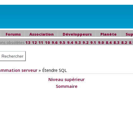
Forums
Association
Développeurs
Planète
Sup
ons obsolètes
13
12
11
10
9.6
9.5
9.4
9.3
9.2
9.1
9.0
8.4
8.3
8.2
8.
ammation serveur
»
Étendre
SQL
Niveau supérieur
Sommaire