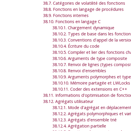
38.7. Catégories de volatilité des fonctions
38.8. Fonctions en langage de procédures
38.9. Fonctions internes
38.10. Fonctions en langage C
38.10.1. Chargement dynamique
38.10.2. Types de base dans les fonctio
38.10.3. Conventions d'appel de la versio
38.10.4. Écriture du code
38.10.5. Compiler et lier des fonctions
38.10.6. Arguments de type composite
38.10.7. Renvoi de lignes (types composi
38.10.8. Renvoi d'ensembles
38.10.9. Arguments polymorphes et type
38.10.10. Mémoire partagée et LWLocks
38.10.11. Coder des extensions en C++
38.11. Informations d'optimisation de fonctio
38.12. Agrégats utilisateur
38.12.1. Mode d'agrégat en déplacemen
38.12.2. Agrégats polymorphiques et var
38.12.3. Agrégats d'ensemble trié
38.12.4. Agrégation partielle