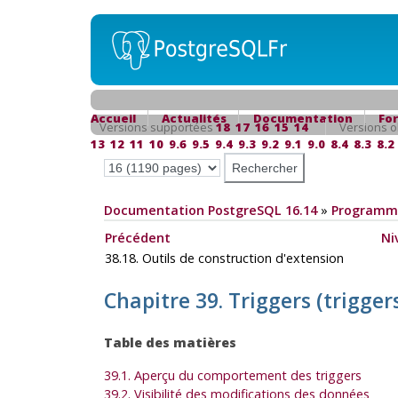
Accueil
Actualités
Documentation
Fo
Versions supportées
18
17
16
15
14
Versions o
13
12
11
10
9.6
9.5
9.4
9.3
9.2
9.1
9.0
8.4
8.3
8.2
Documentation PostgreSQL 16.14
»
Programma
Précédent
Ni
38.18. Outils de construction d'extension
Chapitre 39. Triggers (trigger
Table des matières
39.1. Aperçu du comportement des triggers
39.2. Visibilité des modifications des données