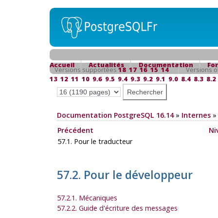
Accueil
Actualités
Documentation
Fo
Versions supportées
18
17
16
15
14
Versions o
13
12
11
10
9.6
9.5
9.4
9.3
9.2
9.1
9.0
8.4
8.3
8.2
Documentation PostgreSQL 16.14
»
Internes
Précédent
Ni
57.1. Pour le traducteur
57.2. Pour le développeur
57.2.1. Mécaniques
57.2.2. Guide d'écriture des messages