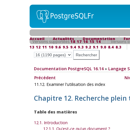
Accueil
Actualités
Documentation
Fo
Versions supportées
18
17
16
15
14
Versions o
13
12
11
10
9.6
9.5
9.4
9.3
9.2
9.1
9.0
8.4
8.3
Documentation PostgreSQL 16.14
»
Langage 
Précédent
Ni
11.12. Examiner l'utilisation des index
Chapitre 12. Recherche plein 
Table des matières
12.1. Introduction
12.1.1. Qu'est-ce qu'un document ?