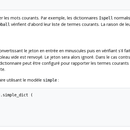
er les mots courants. Par exemple, les dictionnaires
normalis
Ispell
vérifient d'abord leur liste de termes courants. La raison de l
wball
vertissant le jeton en entrée en minuscules puis en vérifiant s'il fait
n tableau vide est renvoyé. Le jeton sera alors ignoré. Dans le cas co
dictionnaire peut être configuré pour rapporter les termes couran
te.
ire utilisant le modèle
:
simple
.simple_dict (
