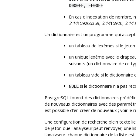
0000FF, FF00FF
En cas d'indexation de nombre, n
3.14
159265359,
3.14
15926,
3.14
s
Un dictionnaire est un programme qui accepte
un tableau de lexèmes si le jeton
un unique lexème avec le drapea
suivants (un dictionnaire de ce t
un tableau vide si le dictionnaire
si le dictionnaire n'a pas re
NULL
PostgreSQL
fournit des dictionnaires prédéfi
de nouveaux dictionnaires avec des paramètres
est possible d'en créer de nouveaux ; voir le 
Une configuration de recherche plein texte lie
de jeton que l'analyseur peut renvoyer, une l
l'analyseur, chaque dictionnaire de la liste e