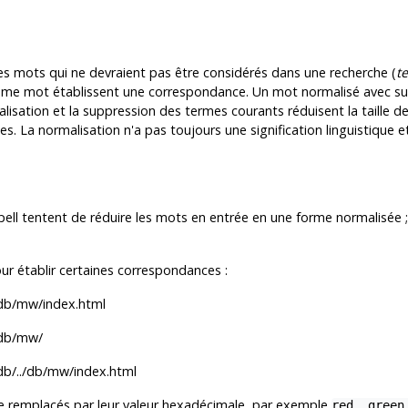
 des mots qui ne devraient pas être considérés dans une recherche (
t
me mot établissent une correspondance. Un mot normalisé avec su
malisation et la suppression des termes courants réduisent la taille
es. La normalisation n'a pas toujours une signification linguistiqu
ispell tentent de réduire les mots en entrée en une forme normalisée 
ur établir certaines correspondances :
/db/mw/index.html
/db/mw/
db/../db/mw/index.html
e remplacés par leur valeur hexadécimale, par exemple
red, green