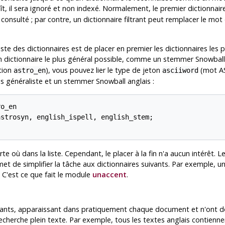
ît, il sera ignoré et non indexé. Normalement, le premier dictionnair
s consulté ; par contre, un dictionnaire filtrant peut remplacer le m
ste des dictionnaires est de placer en premier les dictionnaires les pl
 un dictionnaire le plus général possible, comme un stemmer
Snowball
tion
), vous pouvez lier le type de jeton
(mot AS
astro_en
asciiword
ais généraliste et un stemmer
Snowball
anglais :
o_en

strosyn, english_ispell, english_stem;

te où dans la liste. Cependant, le placer à la fin n'a aucun intérêt. Le
t de simplifier la tâche aux dictionnaires suivants. Par exemple, un d
 C'est ce que fait le module
unaccent
.
ants, apparaissant dans pratiquement chaque document et n'ont donc
recherche plein texte. Par exemple, tous les textes anglais conti