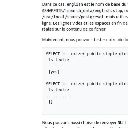
Dans ce cas,
est le nom de base du f
english
, 
$SHAREDIR/tsearch_data/english.stop
, mais utilis
/usr/local/share/postgresql
ligne. Les lignes vides et les espaces en fin
réalisé sur le contenu de ce fichier.
Maintenant, nous pouvons tester notre dictio
SELECT ts_lexize('public.simple_dict
 ts_lexize

-----------

 {yes}

SELECT ts_lexize('public.simple_dict
 ts_lexize

-----------

 {}

Nous pouvons aussi choisir de renvoyer
NULL