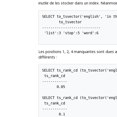
inutile de les stocker dans un index. Néanmoi
SELECT to_tsvector('english', 'in th
        to_tsvector

----------------------------

 'list':3 'stop':5 'word':6

Les positions 1, 2, 4 manquantes sont dues 
différents :
SELECT ts_rank_cd (to_tsvector('engl
 ts_rank_cd

------------

       0.05

SELECT ts_rank_cd (to_tsvector('engl
 ts_rank_cd

------------

        0.1
