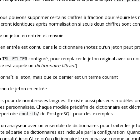
ous pouvons supprimer certains chiffres à fraction pour réduire le
eront identiques après normalisation si seuls deux chiffres sont con
 un jeton en entrée et renvoie :
 en entrée est connu dans le dictionnaire (notez qu'un jeton peut pr
u
configuré, pour remplacer le jeton original avec un no
TSL_FILTER
ype est appelé un
dictionnaire filtrant
)
 connaît le jeton, mais que ce dernier est un terme courant
connu le jeton en entrée
nis pour de nombreuses langues. Il existe aussi plusieurs modèles pré
 personnalisés. Chaque modèle prédéfini de dictionnaire est décrit 
répertoire
de
PostgreSQL
pour des exemples.
contrib/
 un analyseur avec un ensemble de dictionnaires pour traiter les jet
iste séparée de dictionnaires est indiquée par la configuration. Quan
st consulté jusqu'à ce qu'un dictionnaire le reconnaisse comme un mo