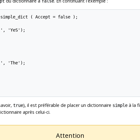
du dictionnaire à
. En continuant l'exemple :
pt
false
simple_dict ( Accept = false );

', 'YeS');

', 'The');

savoir,
), il est préférable de placer un dictionnaire
à la f
true
simple
ctionnaire après celui-ci.
Attention