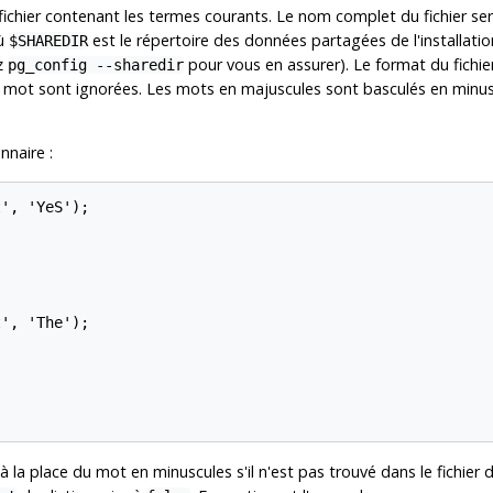
ichier contenant les termes courants. Le nom complet du fichier se
où
est le répertoire des données partagées de l'installati
$SHAREDIR
ez
pour vous en assurer). Le format du fichie
pg_config --sharedir
 de mot sont ignorées. Les mots en majuscules sont basculés en minu
nnaire :
', 'YeS');

', 'The');

à la place du mot en minuscules s'il n'est pas trouvé dans le fichi