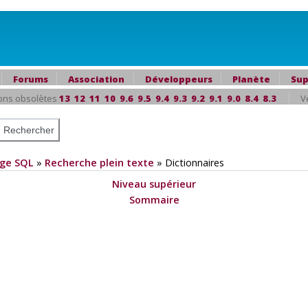
Forums
Association
Développeurs
Planète
Sup
ons obsolètes
13
12
11
10
9.6
9.5
9.4
9.3
9.2
9.1
9.0
8.4
8.3
V
ge SQL
»
Recherche plein texte
»
Dictionnaires
Niveau supérieur
Sommaire