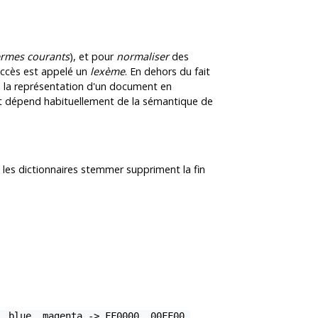
ermes courants
), et pour
normaliser
des
ccès est appelé un
lexème
. En dehors du fait
 de la représentation d'un document en
e et dépend habituellement de la sémantique de
; les dictionnaires stemmer suppriment la fin
, blue, magenta -> FF0000, 00FF00,