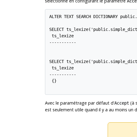
sélectionné en configurant le paramètre
Acce
ALTER TEXT SEARCH DICTIONARY public.
SELECT ts_lexize('public.simple_dict
 ts_lexize

-----------

SELECT ts_lexize('public.simple_dict
 ts_lexize

-----------

 {}

Avec le paramétrage par défaut d'
(à 
Accept
est seulement utile quand il y a au moins un di