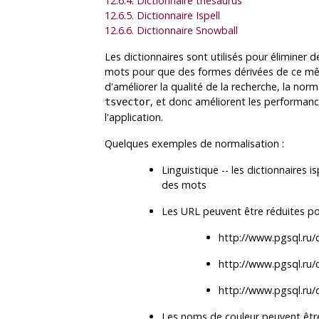
12.6.4. Dictionnaire thésaurus
12.6.5. Dictionnaire
Ispell
12.6.6. Dictionnaire
Snowball
Les dictionnaires sont utilisés pour éliminer
mots pour que des formes dérivées de ce mê
d'améliorer la qualité de la recherche, la nor
, et donc améliorent les performanc
tsvector
l'application.
Quelques exemples de normalisation :
Linguistique -- les dictionnaires 
des mots
Les
URL
peuvent être réduites po
http://www.pgsql.ru
http://www.pgsql.ru
http://www.pgsql.ru/
Les noms de couleur peuvent êtr