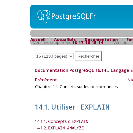
Accueil
Actualités
Documentation
Fo
Versions supportées
18
17
16
15
14
Versions 
Documentation PostgreSQL 16.14
»
Langage 
Précédent
Ni
Chapitre 14. Conseils sur les performances
14.1. Utiliser
EXPLAIN
14.1.1. Concepts d'
EXPLAIN
14.1.2.
EXPLAIN ANALYZE