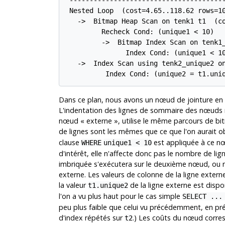
 ---------------------------------------
 Nested Loop  (cost=4.65..118.62 rows=10
   ->  Bitmap Heap Scan on tenk1 t1  (co
         Recheck Cond: (unique1 < 10)

         ->  Bitmap Index Scan on tenk1_
               Index Cond: (unique1 < 10
   ->  Index Scan using tenk2_unique2 on
          Index Cond: (unique2 = t1.uni
Dans ce plan, nous avons un nœud de jointure en 
L'indentation des lignes de sommaire des nœuds r
nœud
«
externe
»
, utilise le même parcours de 
de lignes sont les mêmes que ce que l'on aurait 
clause
est appliquée à ce n
WHERE
unique1 < 10
d'intérêt, elle n'affecte donc pas le nombre de li
imbriquée s'exécutera sur le deuxième nœud, o
externe. Les valeurs de colonne de la ligne externe
la valeur
de la ligne externe est dispo
t1.unique2
l'on a vu plus haut pour le cas simple
SELECT ...
peu plus faible que celui vu précédemment, en pr
d'index répétés sur
.) Les coûts du nœud corresp
t2