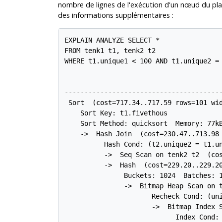
nombre de lignes de l'exécution d'un nœud du pla
des informations supplémentaires :
EXPLAIN ANALYZE SELECT *

FROM tenk1 t1, tenk2 t2

WHERE t1.unique1 < 100 AND t1.unique2 = 
                                        
---------------------------------------
 Sort  (cost=717.34..717.59 rows=101 wid
    Sort Key: t1.fivethous

    Sort Method: quicksort  Memory: 77kB
    ->  Hash Join  (cost=230.47..713.98 
          Hash Cond: (t2.unique2 = t1.un
          ->  Seq Scan on tenk2 t2  (cos
          ->  Hash  (cost=229.20..229.20
               Buckets: 1024  Batches: 1
               ->  Bitmap Heap Scan on 
                      Recheck Cond: (uni
                      ->  Bitmap Index 
                            Index Cond: 