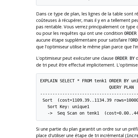
Dans ce type de plan, les lignes de la table sont r
coûteuses à récupérer, mais il y en a tellement peu
pas rentable. Vous verrez principalement ce type d
ou pour les requêtes qui ont une condition
ORDER
aucune étape supplémentaire pour satisfaire l'
ORD
que l'optimiseur utilise le même plan parce que l'in
L'optimiseur peut exécuter une clause
d
ORDER BY
de tri peut être effectué implicitement. L'optimise
EXPLAIN SELECT * FROM tenk1 ORDER BY uni
                            QUERY PLAN

----------------------------------------
 Sort  (cost=1109.39..1134.39 rows=10000
   Sort Key: unique1

   ->  Seq Scan on tenk1  (cost=0.00..4
Si une partie du plan garantit un ordre sur un préfi
place d'utiliser une étape de tri incrémental (
incr