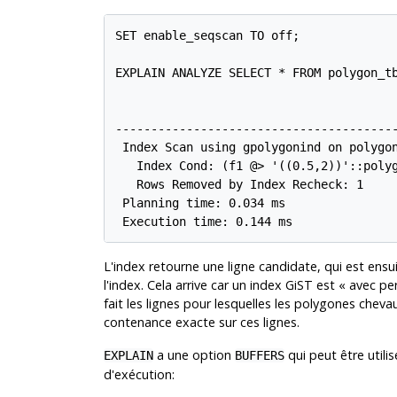
SET enable_seqscan TO off;

EXPLAIN ANALYZE SELECT * FROM polygon_tb
                                        
----------------------------------------
 Index Scan using gpolygonind on polygon
   Index Cond: (f1 @> '((0.5,2))'::polyg
   Rows Removed by Index Recheck: 1

 Planning time: 0.034 ms

 Execution time: 0.144 ms
L'index retourne une ligne candidate, qui est ensu
l'index. Cela arrive car un index GiST est
«
avec pe
fait les lignes pour lesquelles les polygones cheva
contenance exacte sur ces lignes.
a une option
qui peut être utili
EXPLAIN
BUFFERS
d'exécution: