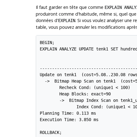
Il faut garder en tête que comme
EXPLAIN ANALY
produiront comme d'habitude, même si, quel que soi
données d'
. Si vous voulez analyser une 
EXPLAIN
table, vous pouvez annuler les modifications aprè
BEGIN;

EXPLAIN ANALYZE UPDATE tenk1 SET hundred
                                        
----------------------------------------
Update on tenk1  (cost=5.08..230.08 rows
  ->  Bitmap Heap Scan on tenk1  (cost=5
        Recheck Cond: (unique1 < 100)

        Heap Blocks: exact=90

        ->  Bitmap Index Scan on tenk1_u
               Index Cond: (unique1 < 10
Planning Time: 0.113 ms

Execution Time: 3.850 ms

ROLLBACK;