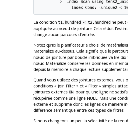
         ->  Index Scan using tenk2_uniq
               Index Cond: (unique2 < 1
La condition
ne peut 
t1.hundred < t2.hundred
appliquée au nœud de jointure. Cela réduit l'esti
change aucun parcours d'entrée.
Notez qu'ici le planificateur a choisi de matérialis
Materialize au-dessus. Cela signifie que le parcou
nœud de jointure par boucle imbriquée va lire dix f
nœud Materialize conserve les données en mémoire 
depuis la mémoire à chaque lecture supplémentair
Quand vous utilisez des jointures externes, vous 
conditions
«
Join Filter
»
et
«
Filter
»
simples attac
jointures externes
, pour qu'une ligne ne satisf
ON
récupérée comme une ligne NULL. Mais une condi
externe et supprime donc les lignes de manière inco
différence sémantique entre ces types de filtres.
Si nous changeons un peu la sélectivité de la requê