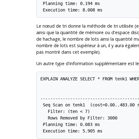
 Planning time: 0.194 ms

 Execution time: 8.008 ms
Le nœud de tri donne la méthode de tri utilisée (en
ainsi que la quantité de mémoire ou d'espace di
de hachage, le nombre de lots ainsi la quantité ma
nombre de lots est supérieur à un, il y aura égalem
pas montré dans cet exemple).
Un autre type d'information supplémentaire est le
EXPLAIN ANALYZE SELECT * FROM tenk1 WHER
                                        
----------------------------------------
 Seq Scan on tenk1  (cost=0.00..483.00 r
   Filter: (ten < 7)

   Rows Removed by Filter: 3000

 Planning time: 0.083 ms

 Execution time: 5.905 ms