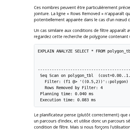
Ces nombres peuvent être particulièrement précie
jointure. La ligne
«
Rows Removed
»
n'apparaît qu
potentiellement appairée dans le cas d'un nœud de j
Un cas similaire aux conditions de filtre apparaît
regardez cette recherche de polygone contenant u
EXPLAIN ANALYZE SELECT * FROM polygon_tb
                                        
----------------------------------------
 Seq Scan on polygon_tbl  (cost=0.00..1.
   Filter: (f1 @> '((0.5,2))'::polygon)

   Rows Removed by Filter: 4

 Planning time: 0.040 ms

 Execution time: 0.083 ms
Le planificateur pense (plutôt correctement) que 
un parcours d'index, et utilise donc un parcours sé
condition de filtre. Mais si nous forçons l'utilisat