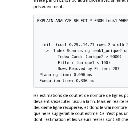
arrêté par un
ou autre chose avec un effet s
LIMIT
précédemment,
EXPLAIN ANALYZE SELECT * FROM tenk1 WHER
                                        
----------------------------------------
 Limit  (cost=0.29..14.71 rows=2 width=2
   ->  Index Scan using tenk1_unique2 on
         Index Cond: (unique2 > 9000)

         Filter: (unique1 < 100)

         Rows Removed by Filter: 287

 Planning time: 0.096 ms

 Execution time: 0.336 ms
les estimations de coût et de nombre de lignes p
devaient s'exécuter jusqu'à la fin. Mais en réalité 
deuxième ligne récupérée, et donc le vrai nombre 
que ne le suggérait le coût estimé. Ce n'est pas un
dont l'estimation et les valeurs réelles sont affiché