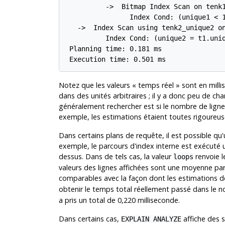
          ->  Bitmap Index Scan on tenk1
                Index Cond: (unique1 < 1
   ->  Index Scan using tenk2_unique2 on
          Index Cond: (unique2 = t1.uniq
 Planning time: 0.181 ms

 Execution time: 0.501 ms
Notez que les valeurs
«
temps réel
»
sont en milli
dans des unités arbitraires ; il y a donc peu de ch
généralement rechercher est si le nombre de ligne
exemple, les estimations étaient toutes rigoureus
Dans certains plans de requête, il est possible qu
exemple, le parcours d'index interne est exécuté u
dessus. Dans de tels cas, la valeur
renvoie l
loops
valeurs des lignes affichées sont une moyenne par
comparables avec la façon dont les estimations de 
obtenir le temps total réellement passé dans le 
a pris un total de 0,220 milliseconde.
Dans certains cas,
affiche des s
EXPLAIN ANALYZE