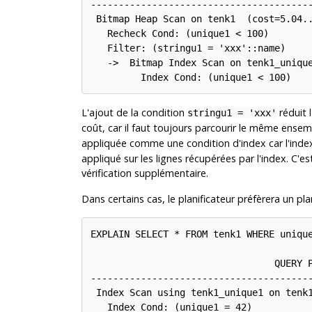
----------------------------------------
 Bitmap Heap Scan on tenk1  (cost=5.04..
   Recheck Cond: (unique1 < 100)

   Filter: (stringu1 = 'xxx'::name)

   ->  Bitmap Index Scan on tenk1_unique
         Index Cond: (unique1 < 100)
L'ajout de la condition
réduit 
stringu1 = 'xxx'
coût, car il faut toujours parcourir le même ensem
appliquée comme une condition d'index car l'inde
appliqué sur les lignes récupérées par l'index. C'
vérification supplémentaire.
Dans certains cas, le planificateur préfèrera un pl
EXPLAIN SELECT * FROM tenk1 WHERE unique
                                 QUERY P
----------------------------------------
 Index Scan using tenk1_unique1 on tenk1
   Index Cond: (unique1 = 42)