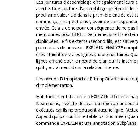
Les jointures d'assemblage ont également leurs 
avertie. Une jointure d'assemblage arrêtera la lect
prochaine valeur clé dans la première entrée est su
comme ça, il ne peut plus y avoir de correspondance
entrée. Cela a donc pour conséquence de ne pas lir
mentionnés pour
. De même, si le fils exter
LIMIT
dupliquées, le fils externe (second fils) est sauve
parcourues de nouveau.
compte
EXPLAIN ANALYZE
elles étaient de vraies lignes supplémentaires. Q
lignes affiché pour le nœud de plan du fils intern
qu'il y a vraiment dans la relation interne.
Les nœuds BitmapAnd et BitmapOr affichent toujour
d'implémentation.
Habituellement, la sortie d'
affichera chaq
EXPLAIN
Néanmoins, il existe des cas où l'exécuteur peut 
exécutés car ils ne produisent aucune ligne. (Act
qui parcourt une table partitionnée.) Quan
Append
commande
et une annotation
EXPLAIN
Subplans