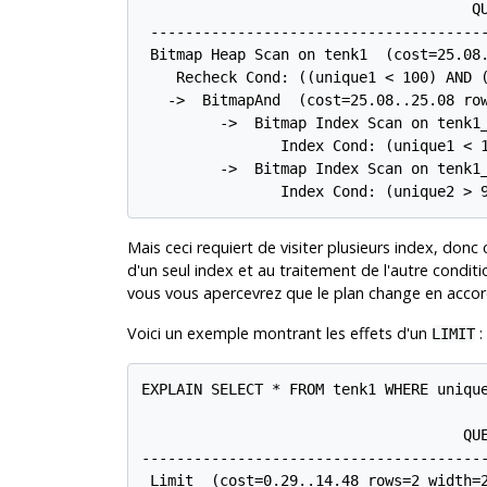
                                      QU
 ---------------------------------------
 Bitmap Heap Scan on tenk1  (cost=25.08.
    Recheck Cond: ((unique1 < 100) AND (
   ->  BitmapAnd  (cost=25.08..25.08 row
         ->  Bitmap Index Scan on tenk1_
                Index Cond: (unique1 < 1
         ->  Bitmap Index Scan on tenk1_
                Index Cond: (unique2 > 
Mais ceci requiert de visiter plusieurs index, donc
d'un seul index et au traitement de l'autre conditio
vous vous apercevrez que le plan change en accor
Voici un exemple montrant les effets d'un
:
LIMIT
EXPLAIN SELECT * FROM tenk1 WHERE unique
                                     QUE
----------------------------------------
 Limit  (cost=0.29..14.48 rows=2 width=2