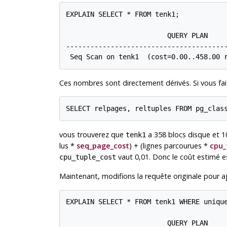
EXPLAIN SELECT * FROM tenk1;

                         QUERY PLAN

----------------------------------------
 Seq Scan on tenk1  (cost=0.00..458.00 
Ces nombres sont directement dérivés. Si vous fai
SELECT relpages, reltuples FROM pg_clas
vous trouverez que
a 358 blocs disque et 1
tenk1
lus *
seq_page_cost
) + (lignes parcourues *
cpu_
vaut 0,01. Donc le coût estimé es
cpu_tuple_cost
Maintenant, modifions la requête originale pour a
EXPLAIN SELECT * FROM tenk1 WHERE unique
                         QUERY PLAN
