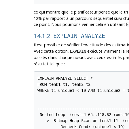
ce qui montre que le planificateur pense que le tr
12% par rapport à un parcours séquentiel suivi d'un 
ce point. Nous pourrions vérifier cela en utilisant
E
14.1.2.
EXPLAIN ANALYZE
Il est possible de vérifier l'exactitude des estimati
Avec cette option,
exécute vraiment la re
EXPLAIN
passés dans chaque nœud, avec ceux estimés par
résultat tel que :
EXPLAIN ANALYZE SELECT *

FROM tenk1 t1, tenk2 t2

WHERE t1.unique1 < 10 AND t1.unique2 = t
                                        
---------------------------------------
 Nested Loop  (cost=4.65..118.62 rows=10
   ->  Bitmap Heap Scan on tenk1 t1  (co
          Recheck Cond: (unique1 < 10)
