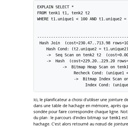
EXPLAIN SELECT *

FROM tenk1 t1, tenk2 t2

WHERE t1.unique1 < 100 AND t1.unique2 = 
                                        
----------------------------------------
 Hash Join  (cost=230.47..713.98 rows=10
    Hash Cond: (t2.unique2 = t1.unique2)
    ->  Seq Scan on tenk2 t2  (cost=0.00
    ->  Hash  (cost=229.20..229.20 rows=
           ->  Bitmap Heap Scan on tenk1
                Recheck Cond: (unique1 <
                ->  Bitmap Index Scan on
                     Index Cond: (uniqu
Ici, le planificateur a choisi d'utiliser une jointur
dans une table de hachage en mémoire, après quoi 
sondée pour faire correspondre chaque ligne. Note
du plan : le parcours d'index bitmap sur
est
tenk1
hachage. C'est alors retourné au nœud de jointure d