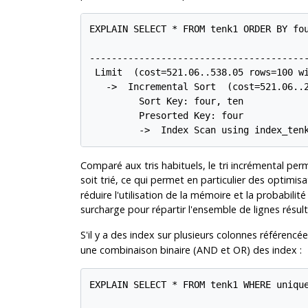
EXPLAIN SELECT * FROM tenk1 ORDER BY fou
                                        
----------------------------------------
 Limit  (cost=521.06..538.05 rows=100 wi
   ->  Incremental Sort  (cost=521.06..2
         Sort Key: four, ten

         Presorted Key: four

         ->  Index Scan using index_ten
Comparé aux tris habituels, le tri incrémental per
soit trié, ce qui permet en particulier des optimisa
réduire l'utilisation de la mémoire et la probabilit
surcharge pour répartir l'ensemble de lignes résult
S'il y a des index sur plusieurs colonnes référencé
une combinaison binaire (AND et OR) des index :
EXPLAIN SELECT * FROM tenk1 WHERE unique