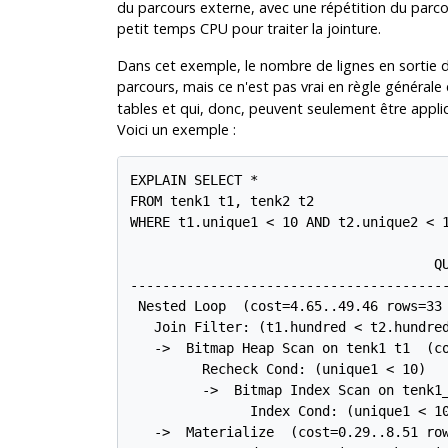
du parcours externe, avec une répétition du parcou
petit temps CPU pour traiter la jointure.
Dans cet exemple, le nombre de lignes en sortie d
parcours, mais ce n'est pas vrai en règle générale
tables et qui, donc, peuvent seulement être appli
Voici un exemple :
EXPLAIN SELECT *

FROM tenk1 t1, tenk2 t2

WHERE t1.unique1 < 10 AND t2.unique2 < 1
                                      QU
----------------------------------------
 Nested Loop  (cost=4.65..49.46 rows=33 
   Join Filter: (t1.hundred < t2.hundred
   ->  Bitmap Heap Scan on tenk1 t1  (co
         Recheck Cond: (unique1 < 10)

         ->  Bitmap Index Scan on tenk1_
               Index Cond: (unique1 < 10
   ->  Materialize  (cost=0.29..8.51 row