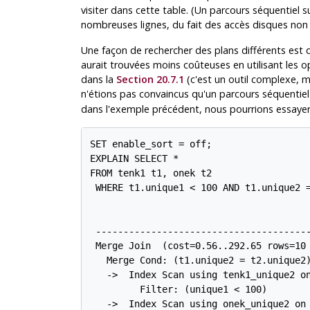
visiter dans cette table. (Un parcours séquentiel 
nombreuses lignes, du fait des accès disques non s
Une façon de rechercher des plans différents est de 
aurait trouvées moins coûteuses en utilisant les op
dans la
Section 20.7.1
(c'est un outil complexe, mai
n'étions pas convaincus qu'un parcours séquentiel s
dans l'exemple précédent, nous pourrions essaye
SET enable_sort = off;

EXPLAIN SELECT *

FROM tenk1 t1, onek t2

 WHERE t1.unique1 < 100 AND t1.unique2 =
                                        
 ---------------------------------------
 Merge Join  (cost=0.56..292.65 rows=10 
   Merge Cond: (t1.unique2 = t2.unique2)
   ->  Index Scan using tenk1_unique2 on
         Filter: (unique1 < 100)

   ->  Index Scan using onek_unique2 on