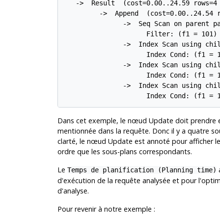
   ->  Result  (cost=0.00..24.59 rows=4 
         ->  Append  (cost=0.00..24.54 r
               ->  Seq Scan on parent pa
                     Filter: (f1 = 101)

               ->  Index Scan using chil
                     Index Cond: (f1 = 1
               ->  Index Scan using chil
                     Index Cond: (f1 = 1
               ->  Index Scan using chil
                     Index Cond: (f1 = 
Dans cet exemple, le nœud Update doit prendre en 
mentionnée dans la requête. Donc il y a quatre so
clarté, le nœud Update est annoté pour afficher le
ordre que les sous-plans correspondants.
Le
a
Temps de planification (Planning time)
d'exécution de la requête analysée et pour l'optimi
d'analyse.
Pour revenir à notre exemple :