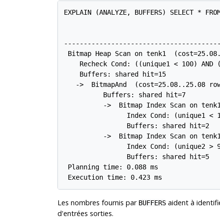
EXPLAIN (ANALYZE, BUFFERS) SELECT * FROM
                                        
---------------------------------------
 Bitmap Heap Scan on tenk1  (cost=25.08.
    Recheck Cond: ((unique1 < 100) AND (
    Buffers: shared hit=15

   ->  BitmapAnd  (cost=25.08..25.08 row
          Buffers: shared hit=7

          ->  Bitmap Index Scan on tenk1
                Index Cond: (unique1 < 1
                Buffers: shared hit=2

          ->  Bitmap Index Scan on tenk
                Index Cond: (unique2 > 9
                Buffers: shared hit=5

 Planning time: 0.088 ms

 Execution time: 0.423 ms
Les nombres fournis par
aident à identifi
BUFFERS
d'entrées sorties.