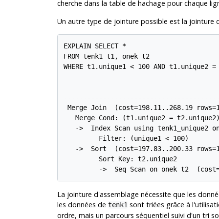
cherche dans la table de hachage pour chaque lig
Un autre type de jointure possible est la jointure d'
EXPLAIN SELECT *

FROM tenk1 t1, onek t2

WHERE t1.unique1 < 100 AND t1.unique2 = 
                                        
----------------------------------------
 Merge Join  (cost=198.11..268.19 rows=1
   Merge Cond: (t1.unique2 = t2.unique2)
   ->  Index Scan using tenk1_unique2 on
         Filter: (unique1 < 100)

   ->  Sort  (cost=197.83..200.33 rows=1
         Sort Key: t2.unique2

         ->  Seq Scan on onek t2  (cost
La jointure d'assemblage nécessite que les données
les données de
sont triées grâce à l'utilisa
tenk1
ordre, mais un parcours séquentiel suivi d'un tri 