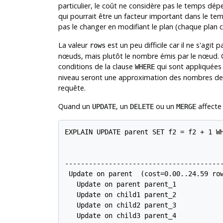
particulier, le coût ne considère pas le temps dépe
qui pourrait être un facteur important dans le temps
pas le changer en modifiant le plan (chaque plan 
La valeur
est un peu difficile car il ne s'agi
rows
nœuds, mais plutôt le nombre émis par le nœud. C'
conditions de la clause
qui sont appliquées 
WHERE
niveau seront une approximation des nombres de l
requête.
Quand un
, un
ou un
affecte 
UPDATE
DELETE
MERGE
EXPLAIN UPDATE parent SET f2 = f2 + 1 WH
                                        
----------------------------------------
 Update on parent  (cost=0.00..24.59 row
   Update on parent parent_1

   Update on child1 parent_2

   Update on child2 parent_3

   Update on child3 parent_4
