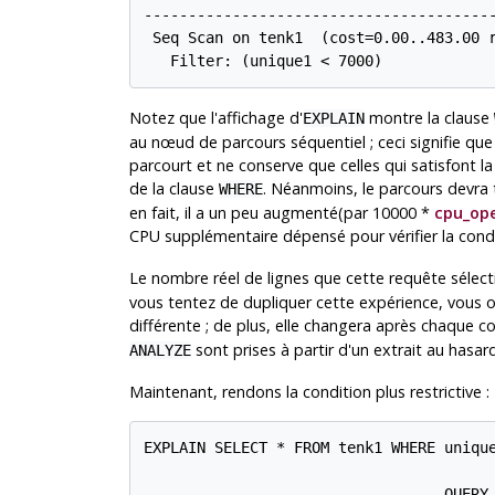
----------------------------------------
 Seq Scan on tenk1  (cost=0.00..483.00 r
   Filter: (unique1 < 7000)
Notez que l'affichage d'
montre la clause
EXPLAIN
au nœud de parcours séquentiel ; ceci signifie que 
parcourt et ne conserve que celles qui satisfont la
de la clause
. Néanmoins, le parcours devra t
WHERE
en fait, il a un peu augmenté(par 10000 *
cpu_ope
CPU supplémentaire dépensé pour vérifier la cond
Le nombre réel de lignes que cette requête sélect
vous tentez de dupliquer cette expérience, vous
différente ; de plus, elle changera après chaqu
sont prises à partir d'un extrait au hasard
ANALYZE
Maintenant, rendons la condition plus restrictive :
EXPLAIN SELECT * FROM tenk1 WHERE unique
                                  QUERY 