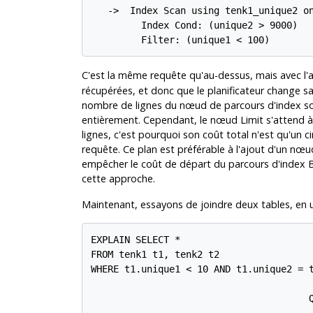
   ->  Index Scan using tenk1_unique2 on
         Index Cond: (unique2 > 9000)

         Filter: (unique1 < 100)
C'est la même requête qu'au-dessus, mais avec l'
récupérées, et donc que le planificateur change sa
nombre de lignes du nœud de parcours d'index so
entièrement. Cependant, le nœud Limit s'attend à
lignes, c'est pourquoi son coût total n'est qu'un c
requête. Ce plan est préférable à l'ajout d'un nœu
empêcher le coût de départ du parcours d'index B
cette approche.
Maintenant, essayons de joindre deux tables, en u
EXPLAIN SELECT *

FROM tenk1 t1, tenk2 t2

WHERE t1.unique1 < 10 AND t1.unique2 = t
                                       Q