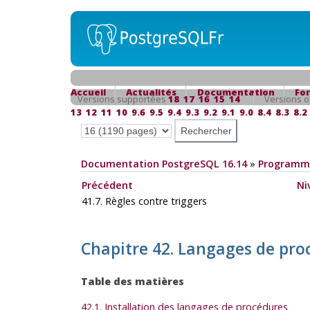
Accueil
Actualités
Documentation
Fo
Versions supportées
18
17
16
15
14
Versions o
13
12
11
10
9.6
9.5
9.4
9.3
9.2
9.1
9.0
8.4
8.3
8.2
Documentation PostgreSQL 16.14
»
Programma
Précédent
Ni
41.7. Règles contre triggers
Chapitre 42. Langages de pro
Table des matières
42.1. Installation des langages de procédures