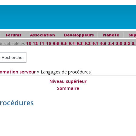
Forums
Association
Développeurs
Planète
Sup
ons obsolètes
13
12
11
10
9.6
9.5
9.4
9.3
9.2
9.1
9.0
8.4
8.3
8.2
8.
mmation serveur
»
Langages de procédures
Niveau supérieur
Sommaire
procédures