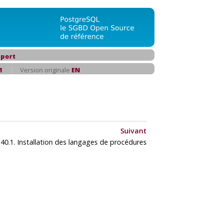
port
1
Version originale
EN
Suivant
40.1. Installation des langages de procédures