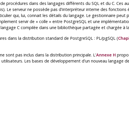
t de procédures dans des langages différents du SQL et du C. Ces 
is). Le serveur ne possède pas d'interpréteur interne des fonctions
culier qui, lui, connait les détails du langage. Le gestionnaire peut
implement servir de
«
colle
»
entre
PostgreSQL
et une implémentatio
n langage C compilée dans une bibliothèque partagée et chargée à 
ures dans la distribution standard de
PostgreSQL
:
PL/pgSQL
(
Chapi
e sont pas inclus dans la distribution principale. L'
Annexe H
propos
es utilisateurs. Les bases de développement d'un nouveau langage d