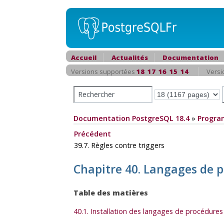
Accueil
Actualités
Documentation
Versions supportées
18
17
16
15
14
Versi
Documentation PostgreSQL 18.4
»
Progra
Précédent
39.7. Règles contre triggers
Chapitre 40. Langages de 
Table des matières
40.1. Installation des langages de procédures