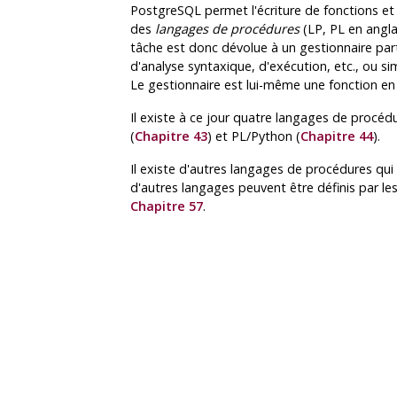
PostgreSQL
permet l'écriture de fonctions e
des
langages de procédures
(
LP
,
PL
en angla
tâche est donc dévolue à un gestionnaire parti
d'analyse syntaxique, d'exécution, etc., ou s
Le gestionnaire est lui-même une fonction e
Il existe à ce jour quatre langages de procéd
(
Chapitre 43
) et
PL/Python
(
Chapitre 44
).
Il existe d'autres langages de procédures qui n
d'autres langages peuvent être définis par l
Chapitre 57
.