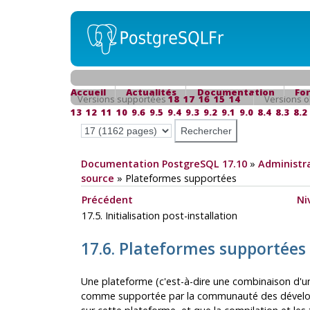
Accueil
Actualités
Documentation
Fo
Versions supportées
18
17
16
15
14
Versions o
13
12
11
10
9.6
9.5
9.4
9.3
9.2
9.1
9.0
8.4
8.3
8.2
Documentation PostgreSQL 17.10
»
Administra
source
»
Plateformes supportées
Précédent
Ni
17.5. Initialisation post-installation
17.6. Plateformes supportées
Une plateforme (c'est-à-dire une combinaison d'u
comme supportée par la communauté des dével