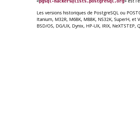
est l'
<
pgsql-hackers@lists.postgresql.org
>
Les versions historiques de
PostgreSQL
ou POSTGRE
Itanium, M32R, M68K, M88K, NS32K, SuperH, et VAX
BSD/OS, DG/UX, Dynix, HP-UX, IRIX, NeXTSTEP, QN