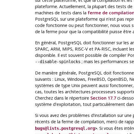
sur cette plateforme, et que la compilation et les
plateforme. Actuellement, la plupart des tests d
machines de tests dans la
ferme de compilatio
PostgreSQL
sur une plateforme qui n'est pas repr
code fonctionne ou peut fonctionner, nous vous
de la ferme pour que la compatibilité puisse être 
En général,
PostgreSQL
doit fonctionner sur les a
SPARC, ARM, MIPS, RISC-V et PA-RISC, incluant les v
disponible. Il est souvent possible de compiler
Po
; mais les performances s
--disable-spinlocks
De manière générale,
PostgreSQL
doit fonctionner
suivants : Linux, Windows, FreeBSD, OpenBSD, Ne
systèmes de type Unix peuvent aussi fonctionner,
cas, toutes les architectures processeurs suppor
Cherchez dans le répertoire
Section 17.7
ci-dessou
système d'exploitation, tout particulièrement dan
Si vous avez des problèmes d'installation sur un
récents de la ferme de compilation, merci de rapp
. Si vous êtes int
bugs@lists.postgresql.org
>