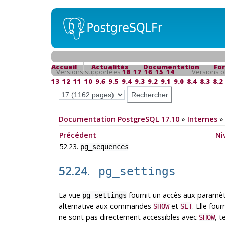
Accueil
Actualités
Documentation
Fo
Versions supportées
18
17
16
15
14
Versions o
13
12
11
10
9.6
9.5
9.4
9.3
9.2
9.1
9.0
8.4
8.3
8.2
Documentation PostgreSQL 17.10
»
Internes
Précédent
Ni
52.23.
pg_sequences
52.24.
pg_settings
La vue
fournit un accès aux paramètr
pg_settings
alternative aux commandes
et
. Elle fou
SHOW
SET
ne sont pas directement accessibles avec
, t
SHOW