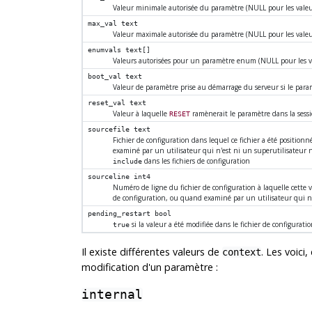
Valeur minimale autorisée du paramètre (NULL pour les val
max_val
text
Valeur maximale autorisée du paramètre (NULL pour les val
enumvals
text[]
Valeurs autorisées pour un paramètre enum (NULL pour les 
boot_val
text
Valeur de paramètre prise au démarrage du serveur si le para
reset_val
text
Valeur à laquelle
ramènerait le paramètre dans la sess
RESET
sourcefile
text
Fichier de configuration dans lequel ce fichier a été position
examiné par un utilisateur qui n'est ni un superutilisateu
dans les fichiers de configuration
include
sourceline
int4
Numéro de ligne du fichier de configuration à laquelle cette 
de configuration, ou quand examiné par un utilisateur qui n
pending_restart
bool
si la valeur a été modifiée dans le fichier de configurat
true
Il existe différentes valeurs de
. Les voici
context
modification d'un paramètre :
internal