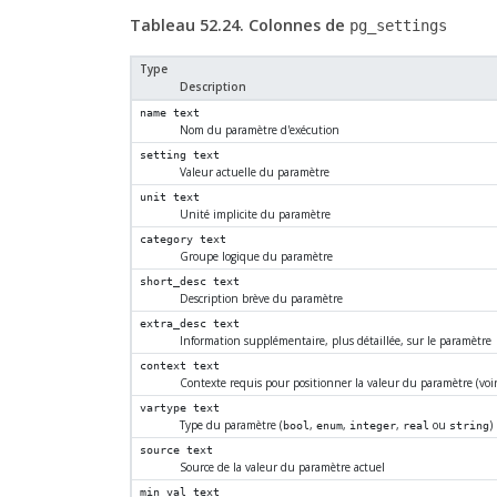
Tableau 52.24. Colonnes de
pg_settings
Type
Description
name
text
Nom du paramètre d'exécution
setting
text
Valeur actuelle du paramètre
unit
text
Unité implicite du paramètre
category
text
Groupe logique du paramètre
short_desc
text
Description brève du paramètre
extra_desc
text
Information supplémentaire, plus détaillée, sur le paramètre
context
text
Contexte requis pour positionner la valeur du paramètre (voir
vartype
text
Type du paramètre (
,
,
,
ou
)
bool
enum
integer
real
string
source
text
Source de la valeur du paramètre actuel
min_val
text