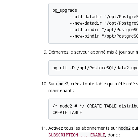
pg_upgrade

       --old-datadir "/opt/PostgreS
       --new-datadir "/opt/PostgreS
       --old-bindir "/opt/PostgreSQ
Démarrez le serveur abonné mis à jour sur
n
Sur
, créez toute table qui a été créé 
node2
maintenant :
/* node2 # */ CREATE TABLE distribu
Activez tous les abonnements sur
qui
node2
, donc :
SUBSCRIPTION ... ENABLE