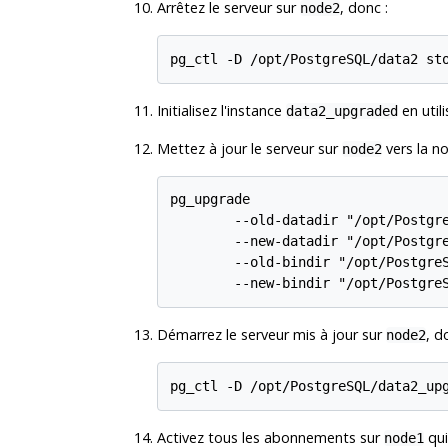
Arrêtez le serveur sur
, donc :
node2
Initialisez l'instance
en utili
data2_upgraded
Mettez à jour le serveur sur
vers la no
node2
pg_upgrade

        --old-datadir "/opt/Postgre
        --new-datadir "/opt/Postgre
        --old-bindir "/opt/PostgreS
Démarrez le serveur mis à jour sur
, d
node2
Activez tous les abonnements sur
qui
node1