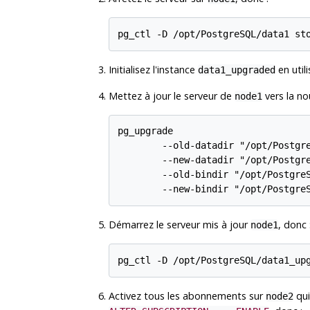
Initialisez l'instance
en utili
data1_upgraded
Mettez à jour le serveur de
vers la no
node1
pg_upgrade

        --old-datadir "/opt/Postgre
        --new-datadir "/opt/Postgre
        --old-bindir "/opt/PostgreS
Démarrez le serveur mis à jour
, donc 
node1
Activez tous les abonnements sur
qui
node2