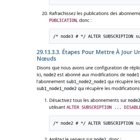
Rafraichissez les publications des abonne
, donc :
PUBLICATION
29.13.3.3. Étapes Pour Mettre À Jour U
Nœuds
Disons que nous avons une configuration de réplic
Ici,
est abonné aux modifications de
node2
node1
l'abonnement
qui récupère le
sub1_node2_node1
qui récupère les modification
sub1_node1_node2
Désactivez tous les abonnements sur
node
utilisant
ALTER SUBSCRIPTION ... DISABL
Arrêtez le serveur sur
, donc :
node1