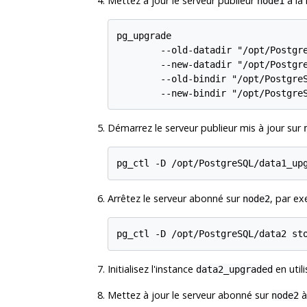
Mettez à jour le serveur publieur
à la 
node1
pg_upgrade

        --old-datadir "/opt/Postgre
        --new-datadir "/opt/Postgre
        --old-bindir "/opt/PostgreS
Démarrez le serveur publieur mis à jour sur
Arrêtez le serveur abonné sur
, par ex
node2
Initialisez l'instance
en utili
data2_upgraded
Mettez à jour le serveur abonné sur
à
node2