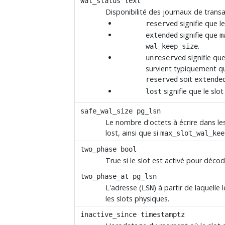
wal_status
text
Disponibilité des journaux de transa
signifie que 
reserved
signifie que
extended
m
.
wal_keep_size
signifie que
unreserved
survient typiquement 
soit
reserved
extende
signifie que le slot
lost
safe_wal_size
pg_lsn
Le nombre d'octets à écrire dans les
lost, ainsi que si
max_slot_wal_kee
two_phase
bool
True si le slot est activé pour déco
two_phase_at
pg_lsn
L'adresse (
) à partir de laquell
LSN
les slots physiques.
inactive_since
timestamptz