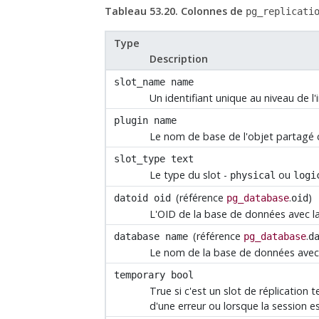
Tableau 53.20. Colonnes de
pg_replicati
Type
Description
slot_name
name
Un identifiant unique au niveau de l'
plugin
name
Le nom de base de l'objet partagé co
slot_type
text
Le type du slot -
ou
physical
logi
(référence
.
)
datoid
oid
pg_database
oid
L'OID de la base de données avec la
(référence
.
database
name
pg_database
d
Le nom de la base de données avec l
temporary
bool
True si c'est un slot de réplicatio
d'une erreur ou lorsque la session e