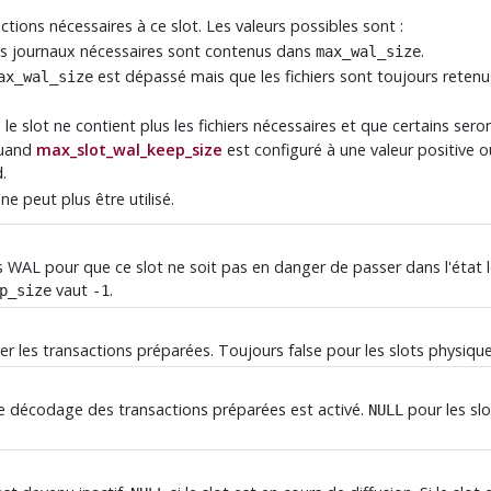
ctions nécessaires à ce slot. Les valeurs possibles sont :
les journaux nécessaires sont contenus dans
.
max_wal_size
est dépassé mais que les fichiers sont toujours retenus,
ax_wal_size
 le slot ne contient plus les fichiers nécessaires et que certains se
quand
max_slot_wal_keep_size
est configuré à une valeur positive o
.
d
 ne peut plus être utilisé.
 WAL pour que ce slot ne soit pas en danger de passer dans l'état lo
vaut
.
p_size
-1
der les transactions préparées. Toujours false pour les slots physique
e le décodage des transactions préparées est activé.
pour les sl
NULL