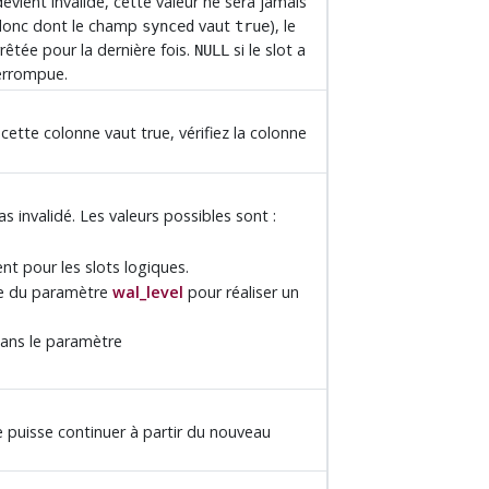
 devient invalide, cette valeur ne sera jamais
 (donc dont le champ
vaut
), le
synced
true
rrêtée pour la dernière fois.
si le slot a
NULL
terrompue.
cette colonne vaut true, vérifiez la colonne
pas invalidé. Les valeurs possibles sont :
nt pour les slots logiques.
cte du paramètre
wal_level
pour réaliser un
 dans le paramètre
ue puisse continuer à partir du nouveau