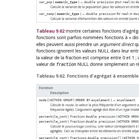
(
) →
pour
ou
var_pop
numeric_type
double precision
real
d
Calcule la variance de la population pour les valeurs en entrée
(
) →
for
or
var_samp
numeric_type
double precision
real
do
Calcule la variance d'échantillon des valeurs en entrée (carré 
Tableau 9.62
montre certaines fonctions d'agrégat
fonctions sont parfois nommées fonctions à
«
dis
elles peuvent aussi prendre un
argument direct
qu
fonctions ignorent les valeurs NULL dans leur ent
la valeur de la fraction est comprise entre 0 et 1 
valeur de
NULL donne simplement un ré
fraction
Tableau 9.62. Fonctions d'agrégat à ensemble 
Fonction
Description
()
(
) →
mode
WITHIN GROUP
ORDER BY
anyelement
anyelement
Calcule le
mode
, la valeur la plus fréquente d'un argument ag
fréquence égale). L'argument agrégé doit être d'un type triabl
(
)
percentile_cont
fraction
double precision
WITHIN GROU
(
)
percentile_cont
fraction
double precision
WITHIN GROU
Calcule le
pourcentage continu
, une valeur correspondant à 
agrégées. Ceci va interpoler entre les éléments en entrée adjac
(
)
percentile_cont
fractions
double precision[]
WITHIN G