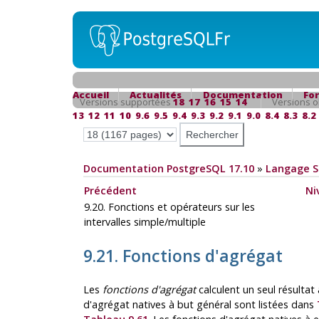
Accueil
Actualités
Documentation
Fo
Versions supportées
18
17
16
15
14
Versions o
13
12
11
10
9.6
9.5
9.4
9.3
9.2
9.1
9.0
8.4
8.3
8.2
Documentation PostgreSQL 17.10
»
Langage 
Précédent
Ni
9.20. Fonctions et opérateurs sur les
intervalles simple/multiple
9.21. Fonctions d'agrégat
Les
fonctions d'agrégat
calculent un seul résultat
d'agrégat natives à but général sont listées dans