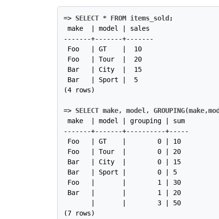
=>
SELECT * FROM items_sold;
 make  | model | sales

-------+-------+-------

 Foo   | GT    |  10

 Foo   | Tour  |  20

 Bar   | City  |  15

 Bar   | Sport |  5

(4 rows)

=>
SELECT make, model, GROUPING(make,mo
 make  | model | grouping | sum

-------+-------+----------+-----

 Foo   | GT    |        0 | 10

 Foo   | Tour  |        0 | 20

 Bar   | City  |        0 | 15

 Bar   | Sport |        0 | 5

 Foo   |       |        1 | 30

 Bar   |       |        1 | 20

       |       |        3 | 50
