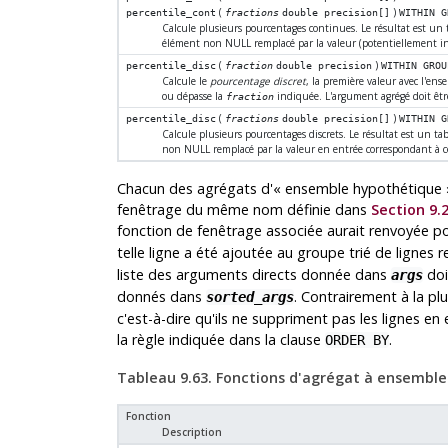
(
)
percentile_cont
fractions
double precision[]
WITHIN G
Calcule plusieurs pourcentages continues. Le résultat est u
élément non NULL remplacé par la valeur (potentiellement in
(
)
percentile_disc
fraction
double precision
WITHIN GROU
Calcule le
pourcentage discret
, la première valeur avec l'ens
ou dépasse la
indiquée. L'argument agrégé doit être
fraction
(
)
percentile_disc
fractions
double precision[]
WITHIN G
Calcule plusieurs pourcentages discrets. Le résultat est un
non NULL remplacé par la valeur en entrée correspondant à ce
Chacun des agrégats d'
«
ensemble hypothétique
fenêtrage du même nom définie dans
Section 9.
fonction de fenêtrage associée aurait renvoyée po
telle ligne a été ajoutée au groupe trié de lignes
liste des arguments directs donnée dans
doi
args
donnés dans
. Contrairement à la pl
sorted_args
c'est-à-dire qu'ils ne suppriment pas les lignes e
la règle indiquée dans la clause
.
ORDER BY
Tableau 9.63. Fonctions d'agrégat à ensembl
Fonction
Description