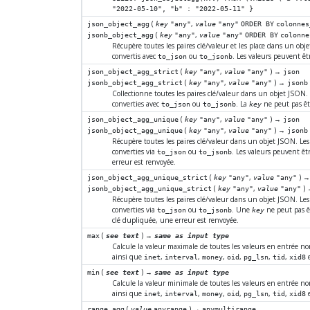
"2022-05-10", "b" : "2022-05-11" }
(
,
json_object_agg
key
"any"
value
"any"
ORDER BY
colonnes
(
,
jsonb_object_agg
key
"any"
value
"any"
ORDER BY
colonne
Récupère toutes les paires clé/valeur et les place dans un obj
convertis avec
ou
. Les valeurs peuvent êt
to_json
to_jsonb
(
,
) →
json_object_agg_strict
key
"any"
value
"any"
json
(
,
) →
jsonb_object_agg_strict
key
"any"
value
"any"
jsonb
Collectionne toutes les paires clé/valeur dans un objet JSON. 
converties avec
ou
. La
ne peut pas êt
to_json
to_jsonb
key
(
,
) →
json_object_agg_unique
key
"any"
value
"any"
json
(
,
) →
jsonb_object_agg_unique
key
"any"
value
"any"
jsonb
Récupère toutes les paires clé/valeur dans un objet JSON. Les
converties via
ou
. Les valeurs peuvent êt
to_json
to_jsonb
erreur est renvoyée.
(
,
) 
json_object_agg_unique_strict
key
"any"
value
"any"
(
,
)
jsonb_object_agg_unique_strict
key
"any"
value
"any"
Récupère toutes les paires clé/valeur dans un objet JSON. Les
converties via
ou
. Une
ne peut pas ê
to_json
to_jsonb
key
clé dupliquée, une erreur est renvoyée.
(
) →
max
see text
same as input type
Calcule la valeur maximale de toutes les valeurs en entrée n
ainsi que
,
,
,
,
,
,
e
inet
interval
money
oid
pg_lsn
tid
xid8
(
) →
min
see text
same as input type
Calcule la valeur minimale de toutes les valeurs en entrée n
ainsi que
,
,
,
,
,
,
e
inet
interval
money
oid
pg_lsn
tid
xid8
(
) →
range_agg
value
anyrange
anymultirange