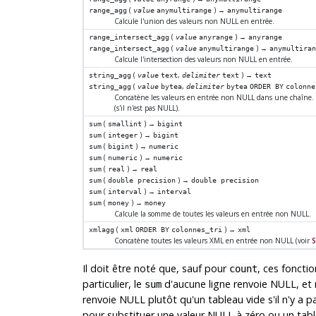
(
) →
range_agg
value
anymultirange
anymultirange
Calcule l'union des valeurs non NULL en entrée.
(
) →
range_intersect_agg
value
anyrange
anyrange
(
) →
range_intersect_agg
value
anymultirange
anymultira
Calcule l'intersection des valeurs non NULL en entrée.
(
,
) →
string_agg
value
text
delimiter
text
text
(
,
string_agg
value
bytea
delimiter
bytea
ORDER BY
colonne
Concatène les valeurs en entrée non NULL dans une chaîne. C
(s'il n'est pas NULL).
(
) →
sum
smallint
bigint
(
) →
sum
integer
bigint
(
) →
sum
bigint
numeric
(
) →
sum
numeric
numeric
(
) →
sum
real
real
(
) →
sum
double precision
double precision
(
) →
sum
interval
interval
(
) →
sum
money
money
Calcule la somme de toutes les valeurs en entrée non NULL.
(
) →
xmlagg
xml
ORDER BY
colonnes_tri
xml
Concatène toutes les valeurs XML en entrée non NULL (voir
S
Il doit être noté que, sauf pour
, ces foncti
count
particulier, le
d'aucune ligne renvoie NULL, et 
sum
renvoie NULL plutôt qu'un tableau vide s'il n'y a p
pour substituer une valeur NULL à zéro ou un tabl