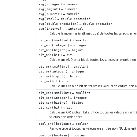
(
) →
avg
integer
numeric
(
) →
avg
bigint
numeric
(
) →
avg
numeric
numeric
(
) →
avg
real
double precision
(
) →
avg
double precision
double precision
(
) →
avg
interval
interval
Calcule la moyenne (arithmétique) de toutes les valeurs en 
(
) →
bit_and
smallint
smallint
(
) →
bit_and
integer
integer
(
) →
bit_and
bigint
bigint
(
) →
bit_and
bit
bit
Calcule un AND bit à bit de toutes les valeurs en entrée no
(
) →
bit_or
smallint
smallint
(
) →
bit_or
integer
integer
(
) →
bit_or
bigint
bigint
(
) →
bit_or
bit
bit
Calcule un OR bit à bit de toutes les valeurs en entrée non 
(
) →
bit_xor
smallint
smallint
(
) →
bit_xor
integer
integer
(
) →
bit_xor
bigint
bigint
(
) →
bit_xor
bit
bit
Calcule un OR exclusif bit à bit de toutes les valeurs en e
valeurs non ordonnées.
(
) →
bool_and
boolean
boolean
Renvoie true si toutes les valeurs en entrée non NULL valent 
(
) →
bool_or
boolean
boolean