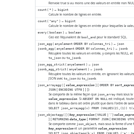
Renvoie true si au moins une des valeurs en entrée non NULL 
(
) →
count
*
bigint
Calcule le nombre de lignes en entrée.
(
) →
count
"any"
bigint
Calcule le nombre de lignes en entrée pour lesquelles la vale
(
) →
every
boolean
boolean
Ceci est l'équivalent de
pour le standard SQL.
bool_and
(
) →
json_agg
anyelement
ORDER BY
colonnes_tri
json
(
) →
jsonb_agg
anyelement
ORDER BY
colonnes_tri
jsonb
Récupère toutes les valeurs en entrée, y compris les NULL, et
ou
.
to_json
to_jsonb
(
) →
json_agg_strict
anyelement
json
(
) →
jsonb_agg_strict
anyelement
jsonb
Récupère toutes les valeurs en entrée, en ignorant les valeur
JSON avec
ou
.
to_json
to_jsonb
( [
] [
json_arrayagg
value_expression
ORDER BY
sort_expre
[
]
]
])
JSON
ENCODING UTF8
Se comporte de la même façon que
mais sous la 
json_array
. Si
est indiqué, toute
value_expression
ABSENT ON NULL
dans le tableau dans cet ordre plutôt que dans l'ordre de saisi
SELECT json_arrayagg(v) FROM (VALUES(2),(1)) t(
( [
{
{
| ':' }
json_objectagg
key_expression
VALUE
value_expr
] [
[
[
RETURNING
data_type
FORMAT JSON
ENCODING UTF
Se comporte comme
, mais sous la forme d'une
json_object
et un paramètre
.
key_expression
value_expression
SELECT json_objectagg(k:v) FROM (VALUES ('a'::t