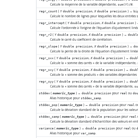
Calcule la moyenne de la variable dépendante,
.
sum(
Y
)/
N
(
,
) →
regr_count
Y
double precision
X
double precision
bi
Calcule le nombre de lignes pour lesquelles les deux entrées
(
,
)
regr_intercept
Y
double precision
X
double precision
Calcule l'ordonnée à l'origine de l'équation d'ajustement linéa
(
,
) →
regr_r2
Y
double precision
X
double precision
doubl
Calcule le carré du coefficient de corrélation.
(
,
) →
regr_slope
Y
double precision
X
double precision
do
Calcule la pente de la droite de l'équation d'ajustement linéai
(
,
) →
regr_sxx
Y
double precision
X
double precision
doub
Calcule la
«
somme des carrés
»
de la variable indépendante,
(
,
) →
regr_sxy
Y
double precision
X
double precision
doub
Calcule la
«
somme des produits
»
des variables dépendantes
(
,
) →
regr_syy
Y
double precision
X
double precision
doub
Calcule la
«
somme des carrés
»
de la variable dépendante,
su
(
) →
pour
ou
stddev
numeric_type
double precision
real
do
Alias historique pour
.
stddev_samp
(
) →
pour
o
stddev_pop
numeric_type
double precision
real
Calcule la déviation standard de la population pour les valeur
(
) →
pour
stddev_samp
numeric_type
double precision
real
Calcule la déviation standard d'échantillon des valeurs en ent
(
) →
pour
ou
variance
numeric_type
double precision
real
Alias historique pour
.
var_samp