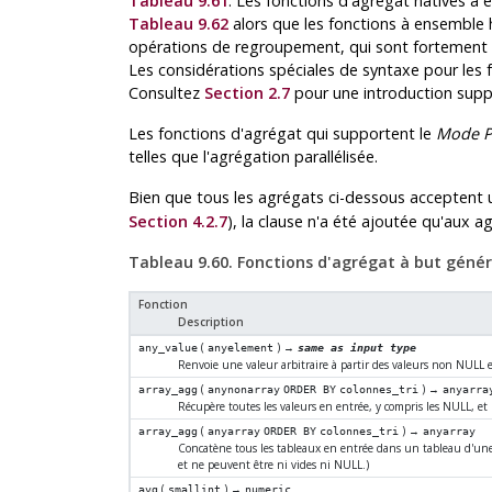
Tableau 9.61
. Les fonctions d'agrégat natives à
Tableau 9.62
alors que les fonctions à ensemble
opérations de regroupement, qui sont fortement l
Les considérations spéciales de syntaxe pour les
Consultez
Section 2.7
pour une introduction supp
Les fonctions d'agrégat qui supportent le
Mode Pa
telles que l'agrégation parallélisée.
Bien que tous les agrégats ci-dessous acceptent 
Section 4.2.7
), la clause n'a été ajoutée qu'aux ag
Tableau 9.60. Fonctions d'agrégat à but génér
Fonction
Description
(
) →
any_value
anyelement
same as input type
Renvoie une valeur arbitraire à partir des valeurs non NULL 
(
) →
array_agg
anynonarray
ORDER BY
colonnes_tri
anyarra
Récupère toutes les valeurs en entrée, y compris les NULL, et 
(
) →
array_agg
anyarray
ORDER BY
colonnes_tri
anyarray
Concatène tous les tableaux en entrée dans un tableau d'une
et ne peuvent être ni vides ni NULL.)
(
) →
avg
smallint
numeric