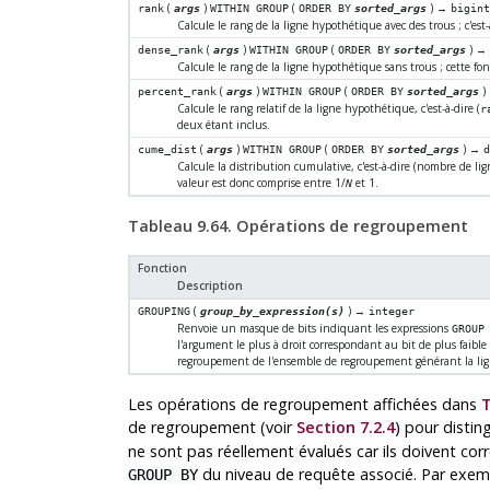
(
)
(
) →
rank
args
WITHIN GROUP
ORDER BY
sorted_args
bigin
Calcule le rang de la ligne hypothétique avec des trous ; c'es
(
)
(
) 
dense_rank
args
WITHIN GROUP
ORDER BY
sorted_args
Calcule le rang de la ligne hypothétique sans trous ; cette f
(
)
(
)
percent_rank
args
WITHIN GROUP
ORDER BY
sorted_args
Calcule le rang relatif de la ligne hypothétique, c'est-à-dire (
r
deux étant inclus.
(
)
(
) →
cume_dist
args
WITHIN GROUP
ORDER BY
sorted_args
Calcule la distribution cumulative, c'est-à-dire (nombre de lig
valeur est donc comprise entre 1/
et 1.
N
Tableau 9.64. Opérations de regroupement
Fonction
Description
(
) →
GROUPING
group_by_expression(s)
integer
Renvoie un masque de bits indiquant les expressions
GROUP
l'argument le plus à droit correspondant au bit de plus faible 
regroupement de l'ensemble de regroupement générant la ligne 
Les opérations de regroupement affichées dans
T
de regroupement (voir
Section 7.2.4
) pour distin
ne sont pas réellement évalués car ils doivent c
du niveau de requête associé. Par exemp
GROUP BY