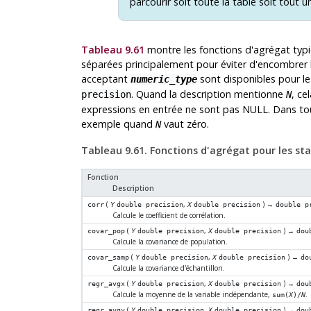
parcourir soit toute la table soit tout un
Tableau 9.61
montre les fonctions d'agrégat typiq
séparées principalement pour éviter d'encombrer l
acceptant
sont disponibles pour l
numeric_type
. Quand la description mentionne
, ce
precision
N
expressions en entrée ne sont pas NULL. Dans tous
exemple quand
vaut zéro.
N
Tableau 9.61. Fonctions d'agrégat pour les sta
Fonction
Description
(
,
) →
corr
Y
double precision
X
double precision
double p
Calcule le coefficient de corrélation.
(
,
) →
covar_pop
Y
double precision
X
double precision
dou
Calcule la covariance de population.
(
,
) →
covar_samp
Y
double precision
X
double precision
do
Calcule la covariance d'échantillon.
(
,
) →
regr_avgx
Y
double precision
X
double precision
dou
Calcule la moyenne de la variable indépendante,
.
sum(
X
)/
N
(
,
) →
regr_avgy
Y
double precision
X
double precision
dou