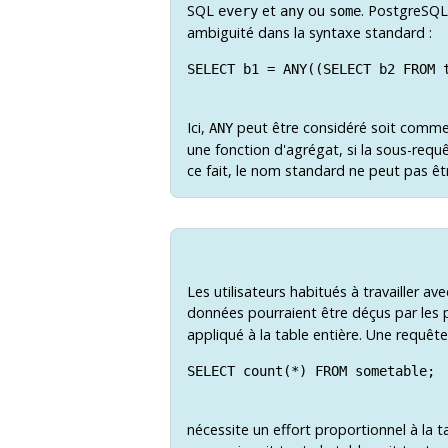
SQL
et
ou
.
PostgreSQL
every
any
some
ambiguité dans la syntaxe standard :
SELECT b1 = ANY((SELECT b2 FROM t
Ici,
peut être considéré soit comme
ANY
une fonction d'agrégat, si la sous-requ
ce fait, le nom standard ne peut pas ê
Les utilisateurs habitués à travailler 
données pourraient être déçus par les
appliqué à la table entière. Une requê
SELECT count(*) FROM sometable;

nécessite un effort proportionnel à la tai