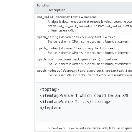
Fonction
Description
(
) →
xml_valid
document
text
boolean
Analyse le document donné et renvoie la valeur true si le doc
native
. Le nom
est t
xml_is_well_formed()
xml_valid()
différentes en XML.)
(
,
) →
xpath_string
document
text
query
text
text
Évalue le chemin XPath sur le document fourni, et convertit 
(
,
) →
xpath_number
document
text
query
text
real
Évalue le chemin XPath sur le document fourni, et convertit 
(
,
) →
xpath_bool
document
text
query
text
boolean
Évalue le chemin XPath sur le document fourni, et convertit 
(
,
,
,
xpath_nodeset
document
text
query
text
toptag
text
ite
Évalue la requête sur le document et emballe le résultat dans de
<toptag>

<itemtag>Value 1 which could be an XML 
<itemtag>Value 2....</itemtag>

</toptag>

Si
ou
est une chaîne vide, la balise en ques
toptag
itemtag