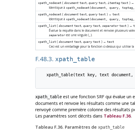
(
,
,
) 
xpath_nodeset
document
text
query
text
itemtag
text
Identique à
xpath_nodeset(document, query, toptag,
(
,
) →
xpath_nodeset
document
text
query
text
text
Identique à
xpath_nodeset(document, query, toptag,
(
,
,
) →
xpath_list
document
text
query
text
separator
text
Évalue la requête dans le document et renvoie plusieurs vale
est une virgule (
).
separator
,
(
,
) →
xpath_list
document
text
query
text
text
Ceci est un emballage pour la fonction ci-dessus qui utilise la 
F.48.3.
xpath_table
   xpath_table(text key, text document, 
est une fonction
SRF
qui évalue un 
xpath_table
documents et renvoie les résultats comme une tab
renvoyé comme première colonne des résultats pour
Les paramètres sont décrits dans
Tableau F.36
.
Tableau F.36. Paramètres de
xpath_table