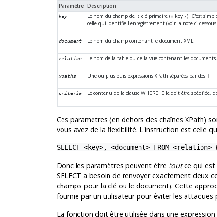
Paramètre
Description
Le nom du champ de la clé primaire (
«
key
»
). C'est simp
key
celle qui identifie l'enregistrement (voir la note ci-dessous
Le nom du champ contenant le document XML.
document
Le nom de la table ou de la vue contenant les documents
relation
Une ou plusieurs expressions XPath séparées par des
xpaths
|
Le contenu de la clause WHERE. Elle doit être spécifiée, d
criteria
Ces paramètres (en dehors des chaînes XPath) so
vous avez de la flexibilité. L'instruction est celle qui
SELECT <key>, <document> FROM <relation> 
Donc les paramètres peuvent être
tout
ce qui est
SELECT a besoin de renvoyer exactement deux colon
champs pour la clé ou le document). Cette approch
fournie par un utilisateur pour éviter les attaques
La fonction doit être utilisée dans une expression