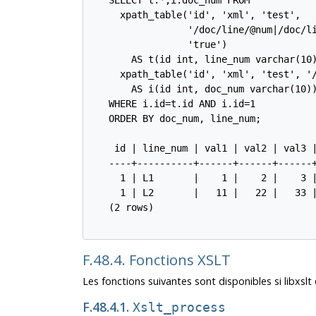
   SELECT t.*,i.doc_num FROM

     xpath_table('id', 'xml', 'test',

                 '/doc/line/@num|/doc/li
                 'true')

       AS t(id int, line_num varchar(10)
     xpath_table('id', 'xml', 'test', '/
       AS i(id int, doc_num varchar(10))
   WHERE i.id=t.id AND i.id=1

   ORDER BY doc_num, line_num;

    id | line_num | val1 | val2 | val3 |
   ----+----------+------+------+------+
     1 | L1       |    1 |    2 |    3 |
     1 | L2       |   11 |   22 |   33 |
   (2 rows)

F.48.4. Fonctions XSLT
Les fonctions suivantes sont disponibles si libxslt e
F.48.4.1.
Xslt_process