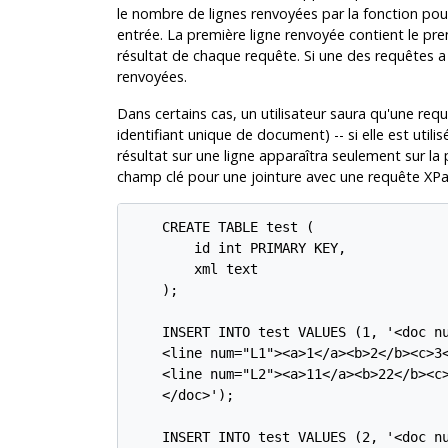
le nombre de lignes renvoyées par la fonction p
entrée. La première ligne renvoyée contient le pr
résultat de chaque requête. Si une des requêtes a
renvoyées.
Dans certains cas, un utilisateur saura qu'une req
identifiant unique de document) -- si elle est util
résultat sur une ligne apparaîtra seulement sur la pr
champ clé pour une jointure avec une requête X
    CREATE TABLE test (

        id int PRIMARY KEY,

        xml text

    );

    INSERT INTO test VALUES (1, '<doc nu
    <line num="L1"><a>1</a><b>2</b><c>3<
    <line num="L2"><a>11</a><b>22</b><c>
    </doc>');

    INSERT INTO test VALUES (2, '<doc nu