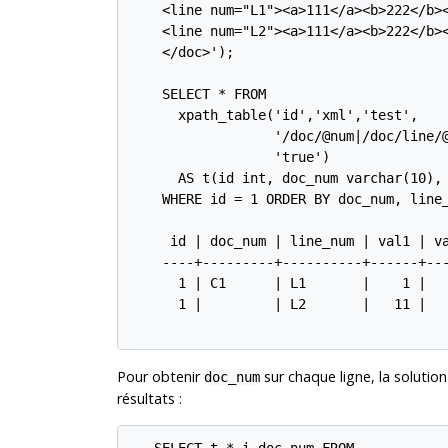
    <line num="L1"><a>111</a><b>222</b><
    <line num="L2"><a>111</a><b>222</b><
    </doc>');

    SELECT * FROM

      xpath_table('id','xml','test',

                  '/doc/@num|/doc/line/@
                  'true')

      AS t(id int, doc_num varchar(10), 
    WHERE id = 1 ORDER BY doc_num, line_
     id | doc_num | line_num | val1 | va
    ----+---------+----------+------+---
      1 | C1      | L1       |    1 |   
      1 |         | L2       |   11 |   
Pour obtenir
sur chaque ligne, la solution
doc_num
résultats :