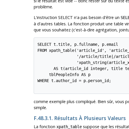
si le résultat est vide -- donc rester sur du text
problème.
L'instruction SELECT n'a pas besoin d'être un
SEL
à d'autres tables. La fonction produit une table vi
que vous souhaitez (c'est-à-dire agrégation, jointu
SELECT t.title, p.fullname, p.email

FROM xpath_table('article_id', 'article_
                 '/article/title|/articl
                 'xpath_string(article_x
       AS t(article_id integer, title te
     tblPeopleInfo AS p

WHERE t.author_id = p.person_id;

comme exemple plus compliqué. Bien sûr, vous pou
simple.
F.48.3.1. Résultats À Plusieurs Valeurs
La fonction
suppose que les résulta
xpath_table