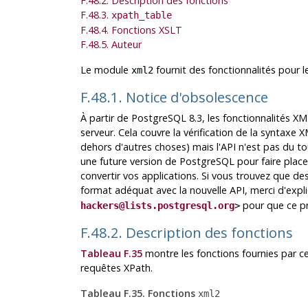
F.48.2. Description des fonctions
F.48.3.
xpath_table
F.48.4. Fonctions XSLT
F.48.5. Auteur
Le module
fournit des fonctionnalités pour 
xml2
F.48.1. Notice d'obsolescence
À partir de
PostgreSQL
8.3, les fonctionnalités 
serveur. Cela couvre la vérification de la syntaxe 
dehors d'autres choses) mais l'API n'est pas du t
une future version de PostgreSQL pour faire plac
convertir vos applications. Si vous trouvez que d
format adéquat avec la nouvelle API, merci d'expli
pour que ce pr
hackers@lists.postgresql.org
>
F.48.2. Description des fonctions
Tableau F.35
montre les fonctions fournies par c
requêtes XPath.
Tableau F.35. Fonctions
xml2