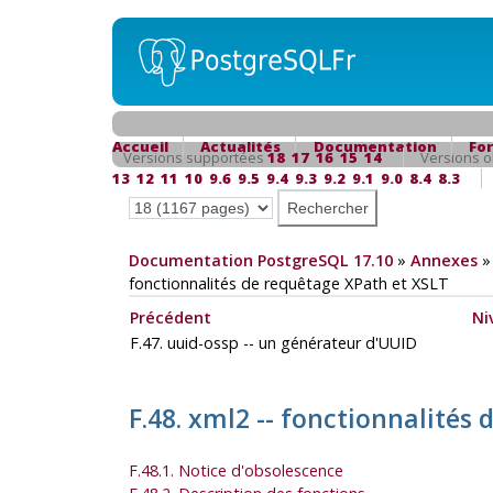
Accueil
Actualités
Documentation
Fo
Versions supportées
18
17
16
15
14
Versions o
13
12
11
10
9.6
9.5
9.4
9.3
9.2
9.1
9.0
8.4
8.3
Documentation PostgreSQL 17.10
»
Annexes
fonctionnalités de requêtage XPath et XSLT
Précédent
Ni
F.47. uuid-ossp -- un générateur d'UUID
F.48. xml2 -- fonctionnalités
F.48.1. Notice d'obsolescence