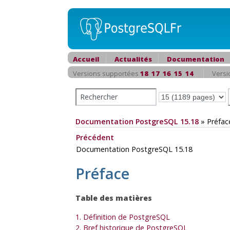
Accueil
Actualités
Documentation
Versions supportées
18
17
16
15
14
Versi
Documentation PostgreSQL 15.18
»
Préfac
Précédent
Documentation PostgreSQL 15.18
Préface
Table des matières
1. Définition de
PostgreSQL
2. Bref historique de
PostgreSQL