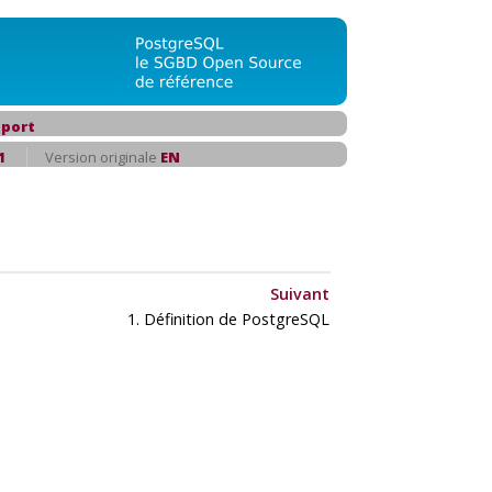
port
1
Version originale
EN
Suivant
1. Définition de
PostgreSQL