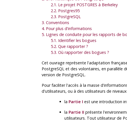
2.1. Le projet
POSTGRES
à Berkeley
2.2.
Postgres95
2.3.
PostgreSQL
3. Conventions
4. Pour plus d'informations
5. Lignes de conduite pour les rapports de b
5.1. Identifier les bogues
5.2. Que rapporter ?
5.3. Où rapporter des bogues ?
Cet ouvrage représente l'adaptation français
PostgreSQL
et des volontaires, en parallèle d
version de
PostgreSQL
.
Pour faciliter l'accès à la masse d'informatio
d'utilisateurs, ou à des utilisateurs de niveau
la
Partie I
est une introduction in
la
Partie II
présente l'environne
utilisateurs. Tout utilisateur de
P