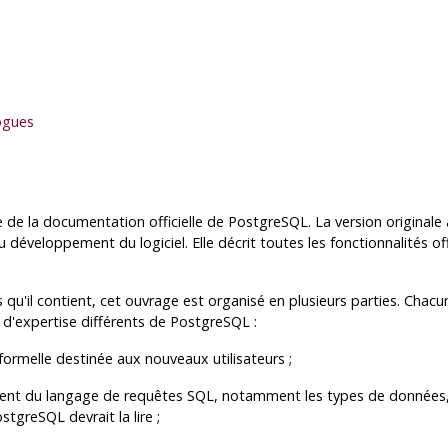
ogues
e de la documentation officielle de
PostgreSQL
. La version original
u développement du logiciel. Elle décrit toutes les fonctionnalités o
ns qu'il contient, cet ouvrage est organisé en plusieurs parties. Chac
x d'expertise différents de
PostgreSQL
:
formelle destinée aux nouveaux utilisateurs ;
ment du langage de requêtes
SQL
, notamment les types de données, 
ostgreSQL
devrait la lire ;