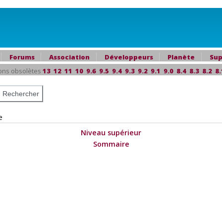
Forums
Association
Développeurs
Planète
Sup
ons obsolètes
13
12
11
10
9.6
9.5
9.4
9.3
9.2
9.1
9.0
8.4
8.3
8.2
8.
e
Niveau supérieur
Sommaire