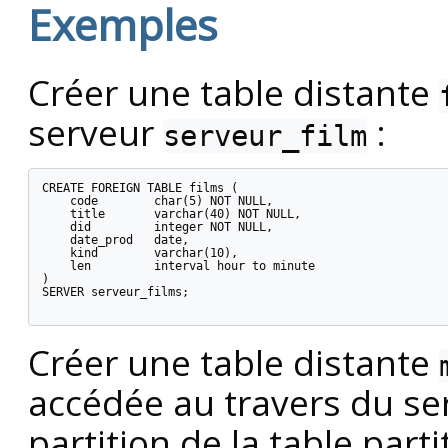
Exemples
Créer une table distante
serveur
:
serveur_film
CREATE FOREIGN TABLE films (

    code        char(5) NOT NULL,

    title       varchar(40) NOT NULL,

    did         integer NOT NULL,

    date_prod   date,

    kind        varchar(10),

    len         interval hour to minute

)

SERVER serveur_films;

Créer une table distante
accédée au travers du s
partition de la table part