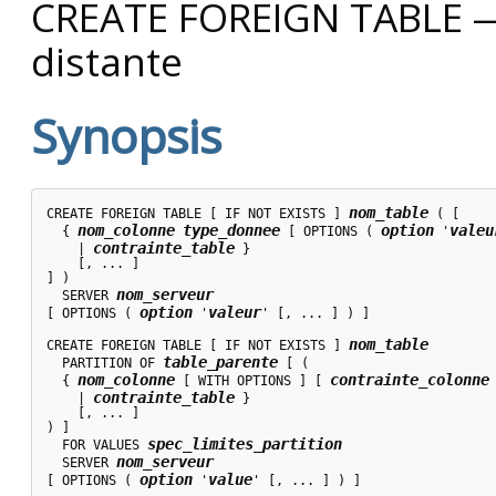
CREATE FOREIGN TABLE — 
distante
Synopsis
nom_table
CREATE FOREIGN TABLE [ IF NOT EXISTS ] 
 ( [

nom_colonne
type_donnee
option
valeu
  { 
 [ OPTIONS ( 
 '
contrainte_table
    | 
 }

    [, ... ]

] )

nom_serveur
  SERVER 
option
valeur
[ OPTIONS ( 
 '
' [, ... ] ) ]

nom_table
CREATE FOREIGN TABLE [ IF NOT EXISTS ] 
table_parente
  PARTITION OF 
 [ (

nom_colonne
contrainte_colonne
  { 
 [ WITH OPTIONS ] [ 
contrainte_table
    | 
 }

    [, ... ]

) ]

spec_limites_partition
  FOR VALUES 
nom_serveur
  SERVER 
option
value
[ OPTIONS ( 
 '
' [, ... ] ) ]
