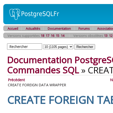
Accueil
Actualités
Documentation
Forums
Associatio
Versions supportées
18
17
16
15
14
Versions obsolètes
13
12
Documentation PostgreS
Commandes SQL
»
CREAT
Précédent
N
CREATE FOREIGN DATA WRAPPER
CREATE FOREIGN TA