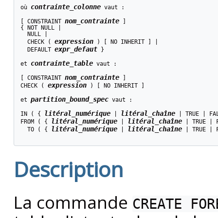
contrainte_colonne
où 
 vaut :
nom_contrainte
[ CONSTRAINT 
 ]

{ NOT NULL |

  NULL |

expression
  CHECK ( 
 ) [ NO INHERIT ] |

expr_defaut
  DEFAULT 
 }

contrainte_table
et 
 vaut :
nom_contrainte
[ CONSTRAINT 
 ]

expression
CHECK ( 
 ) [ NO INHERIT ]

partition_bound_spec
et 
 vaut :
litéral_numérique
litéral_chaîne
IN ( { 
 | 
 | TRUE | FA
litéral_numérique
litéral_chaîne
FROM ( { 
 | 
 | TRUE | 
litéral_numérique
litéral_chaîne
  TO ( { 
 | 
 | TRUE | 
Description
La commande
CREATE FOR