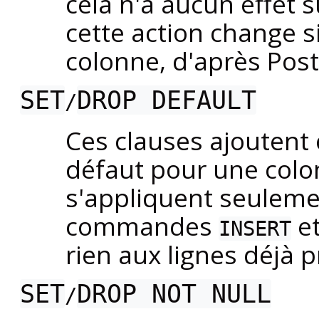
cela n'a aucun effet s
cette action change s
colonne, d'après
Pos
SET
DROP DEFAULT
/
Ces clauses ajoutent
défaut pour une colo
s'appliquent seuleme
commandes
e
INSERT
rien aux lignes déjà 
SET
DROP NOT NULL
/