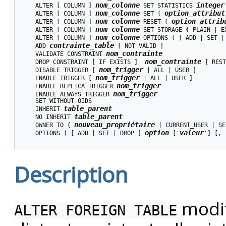
nom_colonne
integer
    ALTER [ COLUMN ] 
 SET STATISTICS 
nom_colonne
option_attribut
    ALTER [ COLUMN ] 
 SET ( 
nom_colonne
option_attrib
    ALTER [ COLUMN ] 
 RESET ( 
nom_colonne
    ALTER [ COLUMN ] 
 SET STORAGE { PLAIN | E
nom_colonne
    ALTER [ COLUMN ] 
 OPTIONS ( [ ADD | SET |
contrainte_table
    ADD 
 [ NOT VALID ]

nom_contrainte
    VALIDATE CONSTRAINT 
nom_contrainte
    DROP CONSTRAINT [ IF EXISTS ]  
 [ REST
nom_trigger
    DISABLE TRIGGER [ 
 | ALL | USER ]

nom_trigger
    ENABLE TRIGGER [ 
 | ALL | USER ]

nom_trigger
    ENABLE REPLICA TRIGGER 
nom_trigger
    ENABLE ALWAYS TRIGGER 
    SET WITHOUT OIDS

table_parent
    INHERIT 
table_parent
    NO INHERIT 
nouveau_propriétaire
    OWNER TO { 
 | CURRENT_USER | SE
option
valeur
    OPTIONS ( [ ADD | SET | DROP ] 
 ['
'] [, 
Description
modif
ALTER FOREIGN TABLE