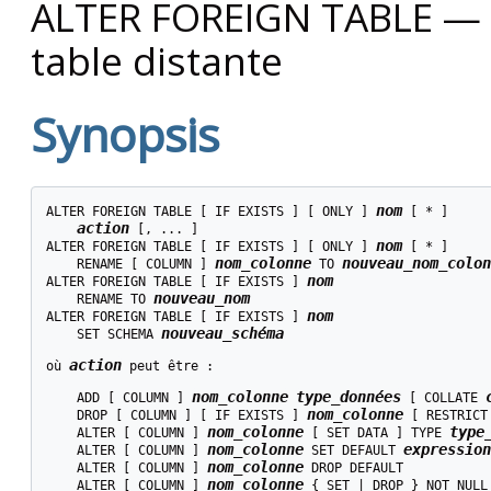
ALTER FOREIGN TABLE — mo
table distante
Synopsis
nom
ALTER FOREIGN TABLE [ IF EXISTS ] [ ONLY ] 
 [ * ]

action
 [, ... ]

nom
ALTER FOREIGN TABLE [ IF EXISTS ] [ ONLY ] 
 [ * ]

nom_colonne
nouveau_nom_colon
    RENAME [ COLUMN ] 
 TO 
nom
ALTER FOREIGN TABLE [ IF EXISTS ] 
nouveau_nom
    RENAME TO 
nom
ALTER FOREIGN TABLE [ IF EXISTS ] 
nouveau_schéma
    SET SCHEMA 
action
où 
 peut être :
nom_colonne
type_données
    ADD [ COLUMN ] 
 [ COLLATE 
nom_colonne
    DROP [ COLUMN ] [ IF EXISTS ] 
 [ RESTRICT
nom_colonne
type
    ALTER [ COLUMN ] 
 [ SET DATA ] TYPE 
nom_colonne
expression
    ALTER [ COLUMN ] 
 SET DEFAULT 
nom_colonne
    ALTER [ COLUMN ] 
 DROP DEFAULT

nom_colonne
    ALTER [ COLUMN ] 
 { SET | DROP } NOT NULL
