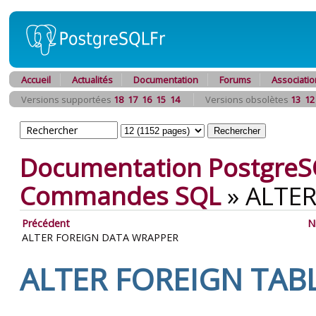
Accueil
Actualités
Documentation
Forums
Associatio
Versions supportées
18
17
16
15
14
Versions obsolètes
13
12
Documentation PostgreS
Commandes SQL
»
ALTER
Précédent
N
ALTER FOREIGN DATA WRAPPER
ALTER FOREIGN TAB